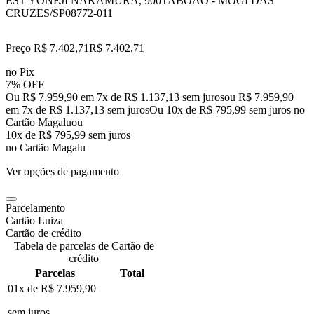
EST YONEJI NAKAMURA, 900
TABOAO - MOGI DAS
CRUZES/SP
08772-011
Preço R$ 7.402,71
R$
7.402
,
71
no Pix
7% OFF
Ou R$ 7.959,90 em 7x de R$ 1.137,13 sem juros
ou
R$ 7.959,90
em
7
x de
R$ 1.137,13
sem juros
Ou 10x de R$ 795,99 sem juros no
Cartão Magalu
ou
10
x de
R$ 795,99
sem juros
no Cartão Magalu
Ver opções de pagamento
Parcelamento
Cartão Luiza
Cartão de crédito
Tabela de parcelas de Cartão de
crédito
Parcelas
Total
01x de
R$ 7.959,90
sem juros