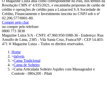
O Magazine Luiza atua como correspondente no País, nos termos da
Resolução CMN nº 4.935/2021, e encaminha propostas de cartão de
crédito e operações de crédito para a Luizacred S.A Sociedade de
Crédito, Financiamento e Investimento inscrita no CNPJ sob o nº
02.206.577/0001-80.
Compre pelo chat
ou compre pelo telefone:
0800 773 3838
Magazine Luiza S/A - CNPJ: 47.960.950/1088-36 - Endereço: Rua
Arnulfo de Lima, 2385 - Vila Santa Cruz, Franca/SP - CEP 14.403-
471 ® Magazine Luiza – Todos os direitos reservados.
Home
>
móveis
>
Cama Tradicional
>
Cama de Solteiro
>
Cama Articulada Solteiro Aquiles com Massageador e
Controle - 080x200 - Pilati