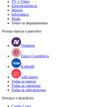
TV e Vídeo
Eletrodomésticos
Móveis
Informática
Moda
Todos os departamentos
Nossas marcas e parceiros
Netshoes
Epoca Cosméticos
KaBuM!
AliExpress
Todas as marcas
Todas as categorias
Todas as subcategorias
Serviços e benefícios
Cartão Luiza