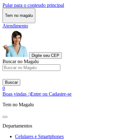
Pular para o conteudo principal
Tem no magalu
Atendimento
Digite seu CEP
Buscar no Magalu
Buscar
0
Boas vindas :)
Entre ou Cadastre-se
Tem no Magalu
Departamentos
Celulares e Smartphones