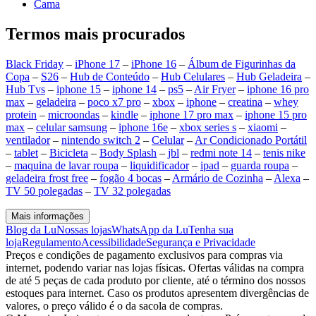
Cama
Termos mais procurados
Black Friday
–
iPhone 17
–
iPhone 16
–
Álbum de Figurinhas da
Copa
–
S26
–
Hub de Conteúdo
–
Hub Celulares
–
Hub Geladeira
–
Hub Tvs
–
iphone 15
–
iphone 14
–
ps5
–
Air Fryer
–
iphone 16 pro
max
–
geladeira
–
poco x7 pro
–
xbox
–
iphone
–
creatina
–
whey
protein
–
microondas
–
kindle
–
iphone 17 pro max
–
iphone 15 pro
max
–
celular samsung
–
iphone 16e
–
xbox series s
–
xiaomi
–
ventilador
–
nintendo switch 2
–
Celular
–
Ar Condicionado Portátil
–
tablet
–
Bicicleta
–
Body Splash
–
jbl
–
redmi note 14
–
tenis nike
–
maquina de lavar roupa
–
liquidificador
–
ipad
–
guarda roupa
–
geladeira frost free
–
fogão 4 bocas
–
Armário de Cozinha
–
Alexa
–
TV 50 polegadas
–
TV 32 polegadas
Mais informações
Blog da Lu
Nossas lojas
WhatsApp da Lu
Tenha sua
loja
Regulamento
Acessibilidade
Segurança e Privacidade
Preços e condições de pagamento exclusivos para compras via
internet, podendo variar nas lojas físicas. Ofertas válidas na compra
de até 5 peças de cada produto por cliente, até o término dos nossos
estoques para internet. Caso os produtos apresentem divergências de
valores, o preço válido é o da sacola de compras.