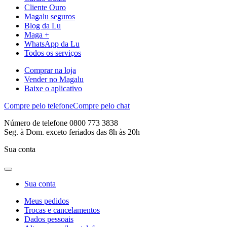
Cliente Ouro
Magalu seguros
Blog da Lu
Maga +
WhatsApp da Lu
Todos os serviços
Comprar na loja
Vender no Magalu
Baixe o aplicativo
Compre pelo telefone
Compre pelo chat
Número de telefone 0800 773 3838
Seg. à Dom. exceto feriados das 8h às 20h
Sua conta
Sua conta
Meus pedidos
Trocas e cancelamentos
Dados pessoais