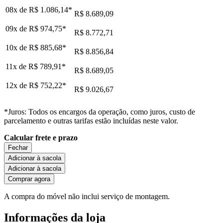
08x de
R$ 1.086,14
*
R$ 8.689,09
09x de
R$ 974,75
*
R$ 8.772,71
10x de
R$ 885,68
*
R$ 8.856,84
11x de
R$ 789,91
*
R$ 8.689,05
12x de
R$ 752,22
*
R$ 9.026,67
*Juros: Todos os encargos da operação, como juros, custo de
parcelamento e outras tarifas estão incluídas neste valor.
Calcular frete e prazo
Fechar
Adicionar à sacola
Adicionar à sacola
Comprar agora
A compra do móvel não inclui serviço de montagem.
Informações da loja