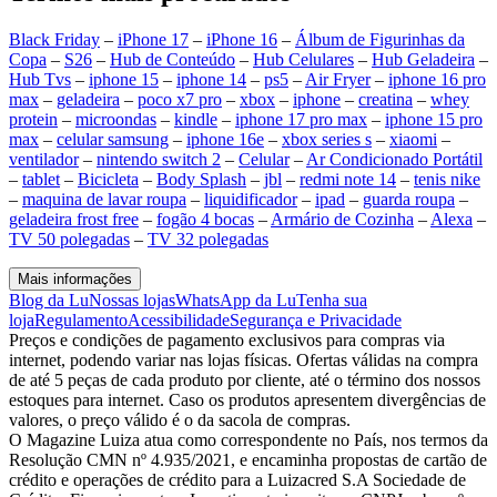
Black Friday
–
iPhone 17
–
iPhone 16
–
Álbum de Figurinhas da
Copa
–
S26
–
Hub de Conteúdo
–
Hub Celulares
–
Hub Geladeira
–
Hub Tvs
–
iphone 15
–
iphone 14
–
ps5
–
Air Fryer
–
iphone 16 pro
max
–
geladeira
–
poco x7 pro
–
xbox
–
iphone
–
creatina
–
whey
protein
–
microondas
–
kindle
–
iphone 17 pro max
–
iphone 15 pro
max
–
celular samsung
–
iphone 16e
–
xbox series s
–
xiaomi
–
ventilador
–
nintendo switch 2
–
Celular
–
Ar Condicionado Portátil
–
tablet
–
Bicicleta
–
Body Splash
–
jbl
–
redmi note 14
–
tenis nike
–
maquina de lavar roupa
–
liquidificador
–
ipad
–
guarda roupa
–
geladeira frost free
–
fogão 4 bocas
–
Armário de Cozinha
–
Alexa
–
TV 50 polegadas
–
TV 32 polegadas
Mais informações
Blog da Lu
Nossas lojas
WhatsApp da Lu
Tenha sua
loja
Regulamento
Acessibilidade
Segurança e Privacidade
Preços e condições de pagamento exclusivos para compras via
internet, podendo variar nas lojas físicas. Ofertas válidas na compra
de até 5 peças de cada produto por cliente, até o término dos nossos
estoques para internet. Caso os produtos apresentem divergências de
valores, o preço válido é o da sacola de compras.
O Magazine Luiza atua como correspondente no País, nos termos da
Resolução CMN nº 4.935/2021, e encaminha propostas de cartão de
crédito e operações de crédito para a Luizacred S.A Sociedade de