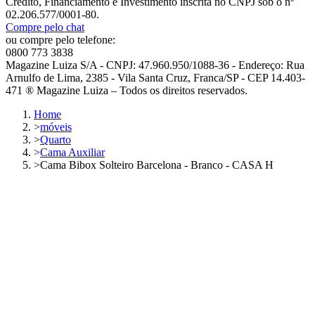
Crédito, Financiamento e Investimento inscrita no CNPJ sob o nº
02.206.577/0001-80.
Compre pelo chat
ou compre pelo telefone:
0800 773 3838
Magazine Luiza S/A - CNPJ: 47.960.950/1088-36 - Endereço: Rua
Arnulfo de Lima, 2385 - Vila Santa Cruz, Franca/SP - CEP 14.403-
471 ® Magazine Luiza – Todos os direitos reservados.
Home
>
móveis
>
Quarto
>
Cama Auxiliar
>
Cama Bibox Solteiro Barcelona - Branco - CASA H