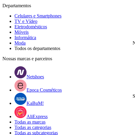
Departamentos
Celulares e Smartphones
TV e Vídeo
Eletrodomésticos
Móveis
Informática
Moda
N
Todos os departamentos
Nossas marcas e parceiros
Netshoes
Epoca Cosméticos
S
KaBuM!
AliExpress
Todas as marcas
Todas as categorias
Todas as subcategorias