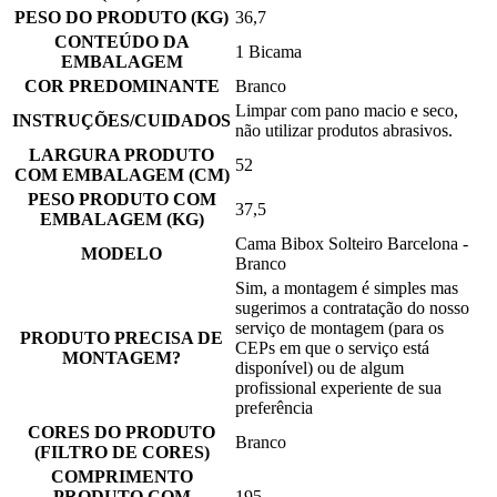
PESO DO PRODUTO (KG)
36,7
CONTEÚDO DA
1 Bicama
EMBALAGEM
COR PREDOMINANTE
Branco
Limpar com pano macio e seco,
INSTRUÇÕES/CUIDADOS
não utilizar produtos abrasivos.
LARGURA PRODUTO
52
COM EMBALAGEM (CM)
PESO PRODUTO COM
37,5
EMBALAGEM (KG)
Cama Bibox Solteiro Barcelona -
MODELO
Branco
Sim, a montagem é simples mas
sugerimos a contratação do nosso
serviço de montagem (para os
PRODUTO PRECISA DE
CEPs em que o serviço está
MONTAGEM?
disponível) ou de algum
profissional experiente de sua
preferência
CORES DO PRODUTO
Branco
(FILTRO DE CORES)
COMPRIMENTO
PRODUTO COM
195