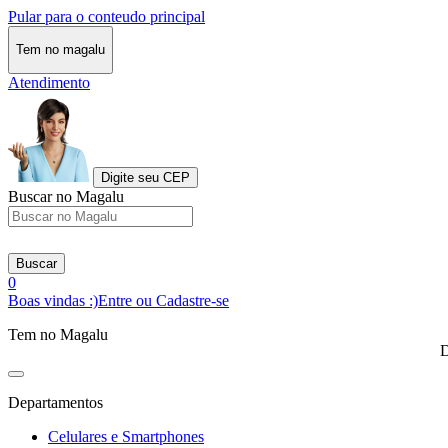
Pular para o conteudo principal
Tem no magalu
Atendimento
Digite seu CEP
Buscar no Magalu
Buscar
0
Boas vindas :)
Entre ou Cadastre-se
Tem no Magalu
D
Departamentos
Celulares e Smartphones