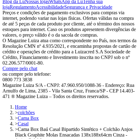
Blog da Lu
Nossas lojas
WhatsApp da Lu
Tenha sua
loja
Regulamento
Acessibilidade
Segurança e Privacidade
Preços e condições de pagamento exclusivos para compras via
internet, podendo variar nas lojas físicas. Ofertas válidas na compra
de até 5 peças de cada produto por cliente, até o término dos nossos
estoques para internet. Caso os produtos apresentem divergências de
valores, o preço válido é o da sacola de compras.
O Magazine Luiza atua como correspondente no País, nos termos da
Resolução CMN nº 4.935/2021, e encaminha propostas de cartão de
crédito e operações de crédito para a Luizacred S.A Sociedade de
Crédito, Financiamento e Investimento inscrita no CNPJ sob o nº
02.206.577/0001-80.
Compre pelo chat
ou compre pelo telefone:
0800 773 3838
Magazine Luiza S/A - CNPJ: 47.960.950/1088-36 - Endereço: Rua
Arnulfo de Lima, 2385 - Vila Santa Cruz, Franca/SP - CEP 14.403-
471 ® Magazine Luiza – Todos os direitos reservados.
Home
>
colchões
>
Cama Box
>
Casal
>
Cama Box Baú Casal Bipartido Sintético + Colchão Anjos
Black Graphite Molas Ensacadas 138x188x64cm Cinza -