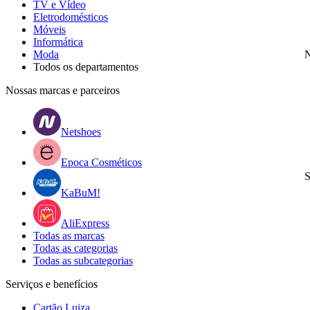
TV e Vídeo
Eletrodomésticos
Móveis
Informática
Moda
N
Todos os departamentos
Nossas marcas e parceiros
Netshoes
Epoca Cosméticos
S
KaBuM!
AliExpress
Todas as marcas
Todas as categorias
Todas as subcategorias
Serviços e benefícios
Cartão Luiza