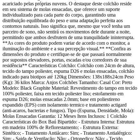
acariciado pelas próprias nuvens. O destaque deste colchão reside
em seu sistema de molas ensacadas, que oferece um suporte
individualizado para cada parte do corpo, garantindo uma
distribuição equilibrada do peso e uma adaptação perfeita aos
contornos naturais. Isso significa que, mesmo que você tenha um
parceiro de sono, não sentirá os movimentos dele durante a noite,
permitindo que ambos desfrutem de uma tranquilidade ininterrupta.
**As cores do produto podem variar de acordo com o monitor, a
iluminação do ambiente e a sua percepção visual.** **Confira as
dimensões do produto e certifique-se de que passará normalmente
por supostos elevadores, portas, escadas e/ou corredores de sua
residência** Características Colchão: Colchão com 24cm de altura,
tecido do tampo poliester, espuma D26 e molas ensacadas, colchão
indicado para biotipos até 120kg Dimensões: 138x188x24cm Peso
(Kg): 36 kilos Marca: Anjos Colchões Tamanho: Casal Cor: Preto
Modelo: Black Graphite Material: Revestimento do tampo em tecido
100% poliester, faixa em tecido poliester liso; estofamento em
espuma D26; molas ensacadas 2.0mm; base em poliestireno
expandido (EPS) com isolamento termico e tratamento actigard
(anti-acaros, bacterias e fungos). Tipo (Espuma, Densidade, Mola):
Molas Ensacadas Garantia: 12 Meses Itens Inclusos: 1 Colchão
Características do Box Baú Bipartido: - Estrutura Interna: Estrutura
em madeira 100% de Reflorestamento; - Estrutura Externa:
Sintético; - Tratamento Antiácaro: Sim; - Tratamento Antialérgico:
Sim; - Saida de Ventilação: Não; - Ortopedico: Não; - Tecido