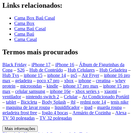
Links relacionados:
Cama Box Baú Casal
Cama Box
Cama Baú Casal
Cama Baú
Cama Casal
Termos mais procurados
Black Friday
–
iPhone 17
–
iPhone 16
–
Álbum de Figurinhas da
Copa
–
S26
–
Hub de Conteúdo
–
Hub Celulares
–
Hub Geladeira
–
Hub Tvs
–
iphone 15
–
iphone 14
–
ps5
–
Air Fryer
–
iphone 16 pro
max
–
geladeira
–
poco x7 pro
–
xbox
–
iphone
–
creatina
–
whey
protein
–
microondas
–
kindle
–
iphone 17 pro max
–
iphone 15 pro
max
–
celular samsung
–
iphone 16e
–
xbox series s
–
xiaomi
–
ventilador
–
nintendo switch 2
–
Celular
–
Ar Condicionado Portátil
–
tablet
–
Bicicleta
–
Body Splash
–
jbl
–
redmi note 14
–
tenis nike
–
maquina de lavar roupa
–
liquidificador
–
ipad
–
guarda roupa
–
geladeira frost free
–
fogão 4 bocas
–
Armário de Cozinha
–
Alexa
–
TV 50 polegadas
–
TV 32 polegadas
Mais informações