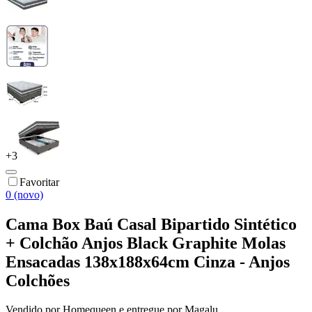
+
3
Favoritar
0 (novo)
Cama Box Baú Casal Bipartido Sintético
+ Colchão Anjos Black Graphite Molas
Ensacadas 138x188x64cm Cinza - Anjos
Colchões
Vendido por
Homequeen
e entregue por
Magalu