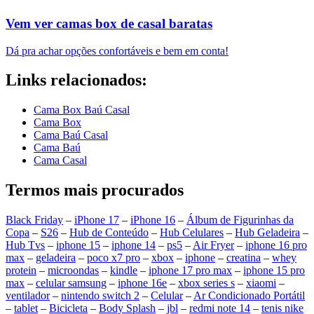
Vem ver camas box de casal baratas
Dá pra achar opções confortáveis e bem em conta!
Links relacionados:
Cama Box Baú Casal
Cama Box
Cama Baú Casal
Cama Baú
Cama Casal
Termos mais procurados
Black Friday
–
iPhone 17
–
iPhone 16
–
Álbum de Figurinhas da
Copa
–
S26
–
Hub de Conteúdo
–
Hub Celulares
–
Hub Geladeira
–
Hub Tvs
–
iphone 15
–
iphone 14
–
ps5
–
Air Fryer
–
iphone 16 pro
max
–
geladeira
–
poco x7 pro
–
xbox
–
iphone
–
creatina
–
whey
protein
–
microondas
–
kindle
–
iphone 17 pro max
–
iphone 15 pro
max
–
celular samsung
–
iphone 16e
–
xbox series s
–
xiaomi
–
ventilador
–
nintendo switch 2
–
Celular
–
Ar Condicionado Portátil
–
tablet
–
Bicicleta
–
Body Splash
–
jbl
–
redmi note 14
–
tenis nike