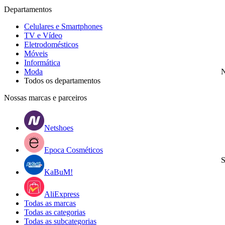
Departamentos
Celulares e Smartphones
TV e Vídeo
Eletrodomésticos
Móveis
Informática
Moda
N
Todos os departamentos
Nossas marcas e parceiros
Netshoes
Epoca Cosméticos
S
KaBuM!
AliExpress
Todas as marcas
Todas as categorias
Todas as subcategorias