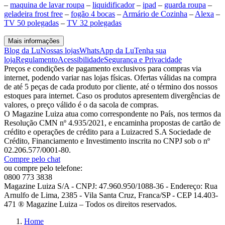
–
maquina de lavar roupa
–
liquidificador
–
ipad
–
guarda roupa
–
geladeira frost free
–
fogão 4 bocas
–
Armário de Cozinha
–
Alexa
–
TV 50 polegadas
–
TV 32 polegadas
Mais informações
Blog da Lu
Nossas lojas
WhatsApp da Lu
Tenha sua
loja
Regulamento
Acessibilidade
Segurança e Privacidade
Preços e condições de pagamento exclusivos para compras via
internet, podendo variar nas lojas físicas. Ofertas válidas na compra
de até 5 peças de cada produto por cliente, até o término dos nossos
estoques para internet. Caso os produtos apresentem divergências de
valores, o preço válido é o da sacola de compras.
O Magazine Luiza atua como correspondente no País, nos termos da
Resolução CMN nº 4.935/2021, e encaminha propostas de cartão de
crédito e operações de crédito para a Luizacred S.A Sociedade de
Crédito, Financiamento e Investimento inscrita no CNPJ sob o nº
02.206.577/0001-80.
Compre pelo chat
ou compre pelo telefone:
0800 773 3838
Magazine Luiza S/A - CNPJ: 47.960.950/1088-36 - Endereço: Rua
Arnulfo de Lima, 2385 - Vila Santa Cruz, Franca/SP - CEP 14.403-
471 ® Magazine Luiza – Todos os direitos reservados.
Home