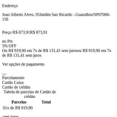
Endereço
Joao Alberto Alves, 95
Jardim Sao Ricardo - Guarulhos/SP
07060-
156
Preço R$ 873,91
R$
873
,
91
no Pix
5% OFF
Ou R$ 919,90 em 7x de R$ 131,41 sem juros
ou
R$ 919,90
em
7
x
de
R$ 131,41
sem juros
Ver opções de pagamento
Parcelamento
Cartão Luiza
Cartão de crédito
Tabela de parcelas de Cartão de
crédito
Parcelas
Total
01x de
R$ 919,90
sem juros