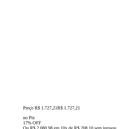
Preço R$ 1.727,21
R$
1.727
,
21
no Pix
17% OFF
Ou R$ 2.080,98 em 10x de R$ 208,10 sem juros
ou