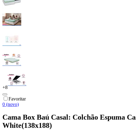
+
8
Favoritar
0 (novo)
Cama Box Baú Casal: Colchão Espuma Ca
White(138x188)