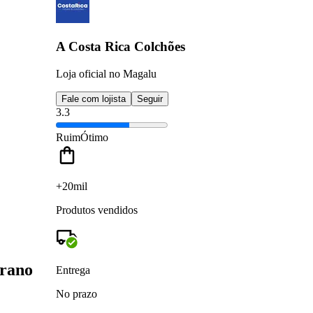
A Costa Rica Colchões
Loja oficial no Magalu
Fale com lojista
Seguir
3.3
Ruim
Ótimo
+20mil
Produtos vendidos
urano
Entrega
No prazo