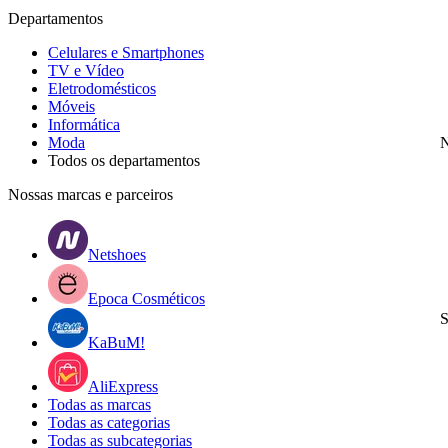
Departamentos
Celulares e Smartphones
TV e Vídeo
Eletrodomésticos
Móveis
Informática
Moda
N
Todos os departamentos
Nossas marcas e parceiros
Netshoes
Epoca Cosméticos
S
KaBuM!
AliExpress
Todas as marcas
Todas as categorias
Todas as subcategorias