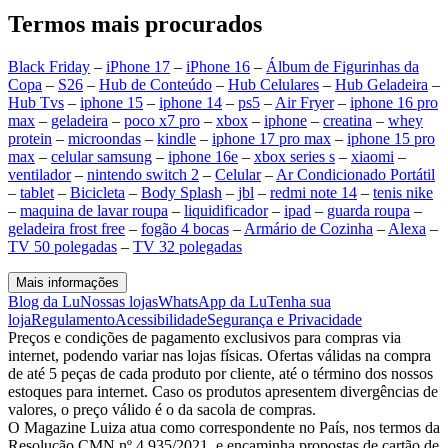
Termos mais procurados
Black Friday
–
iPhone 17
–
iPhone 16
–
Álbum de Figurinhas da
Copa
–
S26
–
Hub de Conteúdo
–
Hub Celulares
–
Hub Geladeira
–
Hub Tvs
–
iphone 15
–
iphone 14
–
ps5
–
Air Fryer
–
iphone 16 pro
max
–
geladeira
–
poco x7 pro
–
xbox
–
iphone
–
creatina
–
whey
protein
–
microondas
–
kindle
–
iphone 17 pro max
–
iphone 15 pro
max
–
celular samsung
–
iphone 16e
–
xbox series s
–
xiaomi
–
ventilador
–
nintendo switch 2
–
Celular
–
Ar Condicionado Portátil
–
tablet
–
Bicicleta
–
Body Splash
–
jbl
–
redmi note 14
–
tenis nike
–
maquina de lavar roupa
–
liquidificador
–
ipad
–
guarda roupa
–
geladeira frost free
–
fogão 4 bocas
–
Armário de Cozinha
–
Alexa
–
TV 50 polegadas
–
TV 32 polegadas
Mais informações
Blog da Lu
Nossas lojas
WhatsApp da Lu
Tenha sua
loja
Regulamento
Acessibilidade
Segurança e Privacidade
Preços e condições de pagamento exclusivos para compras via
internet, podendo variar nas lojas físicas. Ofertas válidas na compra
de até 5 peças de cada produto por cliente, até o término dos nossos
estoques para internet. Caso os produtos apresentem divergências de
valores, o preço válido é o da sacola de compras.
O Magazine Luiza atua como correspondente no País, nos termos da
Resolução CMN nº 4.935/2021, e encaminha propostas de cartão de