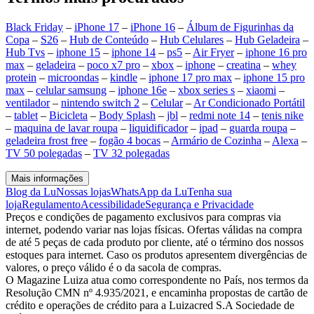
Black Friday
–
iPhone 17
–
iPhone 16
–
Álbum de Figurinhas da
Copa
–
S26
–
Hub de Conteúdo
–
Hub Celulares
–
Hub Geladeira
–
Hub Tvs
–
iphone 15
–
iphone 14
–
ps5
–
Air Fryer
–
iphone 16 pro
max
–
geladeira
–
poco x7 pro
–
xbox
–
iphone
–
creatina
–
whey
protein
–
microondas
–
kindle
–
iphone 17 pro max
–
iphone 15 pro
max
–
celular samsung
–
iphone 16e
–
xbox series s
–
xiaomi
–
ventilador
–
nintendo switch 2
–
Celular
–
Ar Condicionado Portátil
–
tablet
–
Bicicleta
–
Body Splash
–
jbl
–
redmi note 14
–
tenis nike
–
maquina de lavar roupa
–
liquidificador
–
ipad
–
guarda roupa
–
geladeira frost free
–
fogão 4 bocas
–
Armário de Cozinha
–
Alexa
–
TV 50 polegadas
–
TV 32 polegadas
Mais informações
Blog da Lu
Nossas lojas
WhatsApp da Lu
Tenha sua
loja
Regulamento
Acessibilidade
Segurança e Privacidade
Preços e condições de pagamento exclusivos para compras via
internet, podendo variar nas lojas físicas. Ofertas válidas na compra
de até 5 peças de cada produto por cliente, até o término dos nossos
estoques para internet. Caso os produtos apresentem divergências de
valores, o preço válido é o da sacola de compras.
O Magazine Luiza atua como correspondente no País, nos termos da
Resolução CMN nº 4.935/2021, e encaminha propostas de cartão de
crédito e operações de crédito para a Luizacred S.A Sociedade de