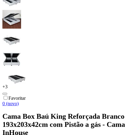
+
3
Favoritar
0 (novo)
Cama Box Baú King Reforçada Branco
193x203x42cm com Pistão a gás - Cama
InHouse