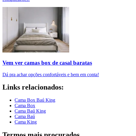
Vem ver camas box de casal baratas
Dá pra achar opções confortáveis e bem em conta!
Links relacionados:
Cama Box Baú King
Cama Box
Cama Baú King
Cama Baú
Cama King
Termos mais procurados