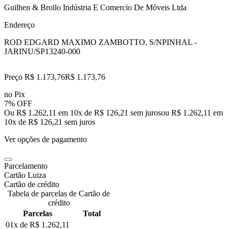
Guilhen & Brollo Indústria E Comercio De Móveis Ltda
Endereço
ROD EDGARD MAXIMO ZAMBOTTO, S/N
PINHAL -
JARINU/SP
13240-000
Preço R$ 1.173,76
R$
1.173
,
76
no Pix
7% OFF
Ou R$ 1.262,11 em 10x de R$ 126,21 sem juros
ou
R$ 1.262,11
em
10
x de
R$ 126,21
sem juros
Ver opções de pagamento
Parcelamento
Cartão Luiza
Cartão de crédito
Tabela de parcelas de Cartão de
crédito
Parcelas
Total
01x de
R$ 1.262,11