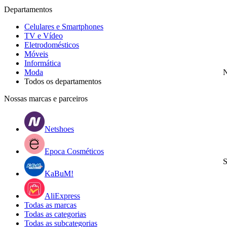
Departamentos
Celulares e Smartphones
TV e Vídeo
Eletrodomésticos
Móveis
Informática
Moda
N
Todos os departamentos
Nossas marcas e parceiros
Netshoes
Epoca Cosméticos
S
KaBuM!
AliExpress
Todas as marcas
Todas as categorias
Todas as subcategorias