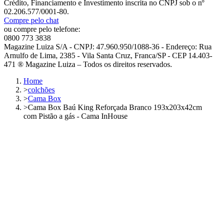
Crédito, Financiamento e Investimento inscrita no CNPJ sob o nº
02.206.577/0001-80.
Compre pelo chat
ou compre pelo telefone:
0800 773 3838
Magazine Luiza S/A - CNPJ: 47.960.950/1088-36 - Endereço: Rua
Arnulfo de Lima, 2385 - Vila Santa Cruz, Franca/SP - CEP 14.403-
471 ® Magazine Luiza – Todos os direitos reservados.
Home
>
colchões
>
Cama Box
>
Cama Box Baú King Reforçada Branco 193x203x42cm
com Pistão a gás - Cama InHouse