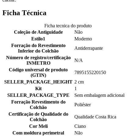
Ficha Técnica
Ficha tecnica do produto
Coleção de Antiguidade
Não
Estilo1
Moderno
Forração do Revestimento
Antiderrapante
Inferior do Colchão
Número de registro/certificação
N/A
INMETRO
Código universal de produto
7895155220150
(GTIN)
SELLER_PACKAGE_HEIGHT
2 cm
Kit
1
SELLER_PACKAGE_TYPE
Sem embalagem adicional
Forração Revestimento do
Poliéster
Colchão
Certificação de Qualidade do
Qualidade Costa Rica
Colchão
Cor Meli
Ciano
Com moldura perimetral
Não