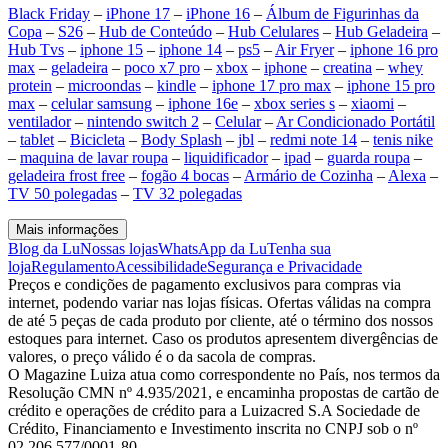
Black Friday
–
iPhone 17
–
iPhone 16
–
Álbum de Figurinhas da
Copa
–
S26
–
Hub de Conteúdo
–
Hub Celulares
–
Hub Geladeira
–
Hub Tvs
–
iphone 15
–
iphone 14
–
ps5
–
Air Fryer
–
iphone 16 pro
max
–
geladeira
–
poco x7 pro
–
xbox
–
iphone
–
creatina
–
whey
protein
–
microondas
–
kindle
–
iphone 17 pro max
–
iphone 15 pro
max
–
celular samsung
–
iphone 16e
–
xbox series s
–
xiaomi
–
ventilador
–
nintendo switch 2
–
Celular
–
Ar Condicionado Portátil
–
tablet
–
Bicicleta
–
Body Splash
–
jbl
–
redmi note 14
–
tenis nike
–
maquina de lavar roupa
–
liquidificador
–
ipad
–
guarda roupa
–
geladeira frost free
–
fogão 4 bocas
–
Armário de Cozinha
–
Alexa
–
TV 50 polegadas
–
TV 32 polegadas
Mais informações
Blog da Lu
Nossas lojas
WhatsApp da Lu
Tenha sua
loja
Regulamento
Acessibilidade
Segurança e Privacidade
Preços e condições de pagamento exclusivos para compras via
internet, podendo variar nas lojas físicas. Ofertas válidas na compra
de até 5 peças de cada produto por cliente, até o término dos nossos
estoques para internet. Caso os produtos apresentem divergências de
valores, o preço válido é o da sacola de compras.
O Magazine Luiza atua como correspondente no País, nos termos da
Resolução CMN nº 4.935/2021, e encaminha propostas de cartão de
crédito e operações de crédito para a Luizacred S.A Sociedade de
Crédito, Financiamento e Investimento inscrita no CNPJ sob o nº
02.206.577/0001-80.