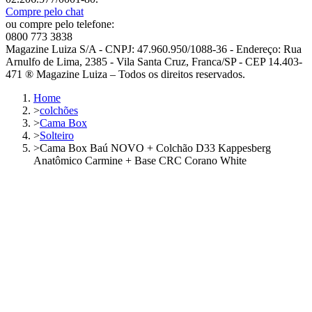
Compre pelo chat
ou compre pelo telefone:
0800 773 3838
Magazine Luiza S/A - CNPJ: 47.960.950/1088-36 - Endereço: Rua
Arnulfo de Lima, 2385 - Vila Santa Cruz, Franca/SP - CEP 14.403-
471 ® Magazine Luiza – Todos os direitos reservados.
Home
>
colchões
>
Cama Box
>
Solteiro
>
Cama Box Baú NOVO + Colchão D33 Kappesberg
Anatômico Carmine + Base CRC Corano White