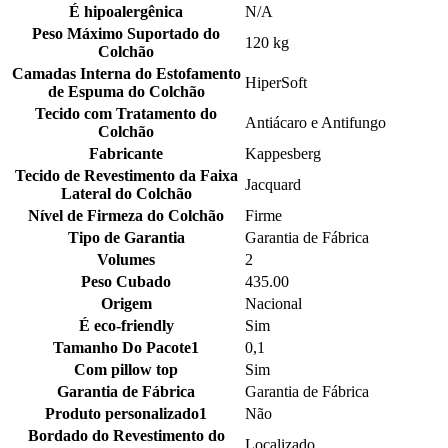
É hipoalergênica
N/A
Peso Máximo Suportado do
120 kg
Colchão
Camadas Interna do Estofamento
HiperSoft
de Espuma do Colchão
Tecido com Tratamento do
Antiácaro e Antifungo
Colchão
Fabricante
Kappesberg
Tecido de Revestimento da Faixa
Jacquard
Lateral do Colchão
Nível de Firmeza do Colchão
Firme
Tipo de Garantia
Garantia de Fábrica
Volumes
2
Peso Cubado
435.00
Origem
Nacional
É eco-friendly
Sim
Tamanho Do Pacote1
0,1
Com pillow top
Sim
Garantia de Fábrica
Garantia de Fábrica
Produto personalizado1
Não
Bordado do Revestimento do
Localizado