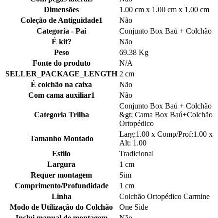
Dimensões
1.00 cm x 1.00 cm x 1.00 cm
Coleção de Antiguidade1
Não
Categoria - Pai
Conjunto Box Baú + Colchão
É kit?
Não
Peso
69.38 Kg
Fonte do produto
N/A
SELLER_PACKAGE_LENGTH
2 cm
É colchão na caixa
Não
Com cama auxiliar1
Não
Conjunto Box Baú + Colchão
Categoria Trilha
&gt; Cama Box Baú+Colchão
Ortopédico
Larg:1.00 x Comp/Prof:1.00 x
Tamanho Montado
Alt: 1.00
Estilo
Tradicional
Largura
1 cm
Requer montagem
Sim
Comprimento/Profundidade
1 cm
Linha
Colchão Ortopédico Carmine
Modo de Utilização do Colchão
One Side
Inclui manual de montagem
Não