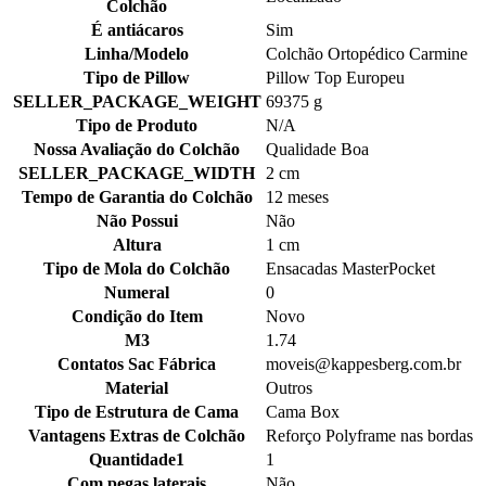
Colchão
É antiácaros
Sim
Linha/Modelo
Colchão Ortopédico Carmine
Tipo de Pillow
Pillow Top Europeu
SELLER_PACKAGE_WEIGHT
69375 g
Tipo de Produto
N/A
Nossa Avaliação do Colchão
Qualidade Boa
SELLER_PACKAGE_WIDTH
2 cm
Tempo de Garantia do Colchão
12 meses
Não Possui
Não
Altura
1 cm
Tipo de Mola do Colchão
Ensacadas MasterPocket
Numeral
0
Condição do Item
Novo
M3
1.74
Contatos Sac Fábrica
moveis@kappesberg.com.br
Material
Outros
Tipo de Estrutura de Cama
Cama Box
Vantagens Extras de Colchão
Reforço Polyframe nas bordas
Quantidade1
1
Com pegas laterais
Não