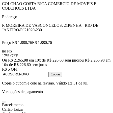
COLCHAO COSTA RICA COMERCIO DE MOVEIS E
COLCHOES LTDA
Endereço
R MOREIRA DE VASCONCELOS, 21
PENHA - RIO DE
JANEIRO/RJ
21020-230
Preço R$ 1.880,76
R$
1.880
,
76
no Pix
17% OFF
Ou R$ 2.265,98 em 10x de R$ 226,60 sem juros
ou
R$ 2.265,98
em
10
x de
R$ 226,60
sem juros
R$ 5 OFF
Copiar
Copie o cupom e cole na revisão. Válido até
31 de jul
.
Ver opções de pagamento
Parcelamento
Cartão Luiza