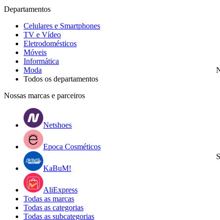
Departamentos
Celulares e Smartphones
TV e Vídeo
Eletrodomésticos
Móveis
Informática
Moda
N
Todos os departamentos
Nossas marcas e parceiros
Netshoes
Epoca Cosméticos
S
KaBuM!
AliExpress
Todas as marcas
Todas as categorias
Todas as subcategorias