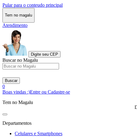
Pular para o conteudo principal
Tem no magalu
Atendimento
Digite seu CEP
Buscar no Magalu
Buscar
0
Boas vindas :)
Entre ou Cadastre-se
Tem no Magalu
D
Departamentos
Celulares e Smartphones