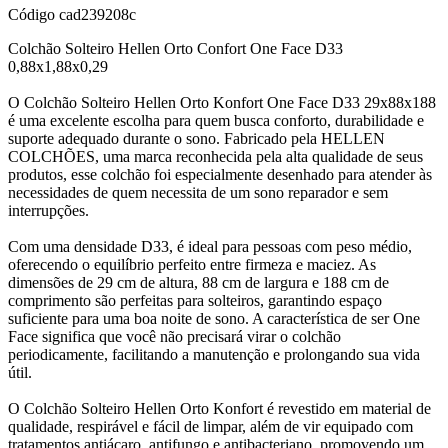
Código
cad239208c
Colchão Solteiro Hellen Orto Confort One Face D33
0,88x1,88x0,29
O Colchão Solteiro Hellen Orto Konfort One Face D33 29x88x188
é uma excelente escolha para quem busca conforto, durabilidade e
suporte adequado durante o sono. Fabricado pela HELLEN
COLCHÕES, uma marca reconhecida pela alta qualidade de seus
produtos, esse colchão foi especialmente desenhado para atender às
necessidades de quem necessita de um sono reparador e sem
interrupções.
Com uma densidade D33, é ideal para pessoas com peso médio,
oferecendo o equilíbrio perfeito entre firmeza e maciez. As
dimensões de 29 cm de altura, 88 cm de largura e 188 cm de
comprimento são perfeitas para solteiros, garantindo espaço
suficiente para uma boa noite de sono. A característica de ser One
Face significa que você não precisará virar o colchão
periodicamente, facilitando a manutenção e prolongando sua vida
útil.
O Colchão Solteiro Hellen Orto Konfort é revestido em material de
qualidade, respirável e fácil de limpar, além de vir equipado com
tratamentos antiácaro, antifungo e antibacteriano, promovendo um