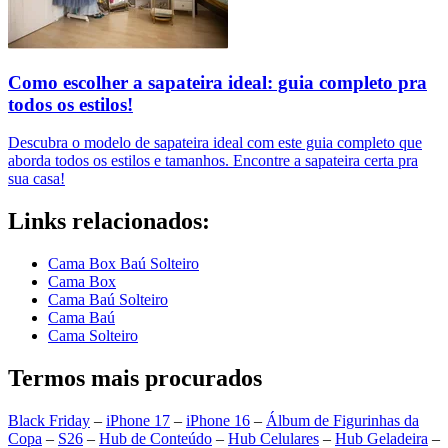
Como escolher a sapateira ideal: guia completo pra
todos os estilos!
Descubra o modelo de sapateira ideal com este guia completo que
aborda todos os estilos e tamanhos. Encontre a sapateira certa pra
sua casa!
Links relacionados:
Cama Box Baú Solteiro
Cama Box
Cama Baú Solteiro
Cama Baú
Cama Solteiro
Termos mais procurados
Black Friday
–
iPhone 17
–
iPhone 16
–
Álbum de Figurinhas da
Copa
–
S26
–
Hub de Conteúdo
–
Hub Celulares
–
Hub Geladeira
–