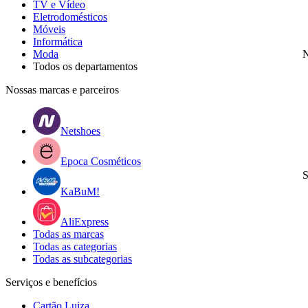
TV e Vídeo
Eletrodomésticos
Móveis
Informática
Moda
N
Todos os departamentos
Nossas marcas e parceiros
Netshoes
Epoca Cosméticos
S
KaBuM!
AliExpress
Todas as marcas
Todas as categorias
Todas as subcategorias
Serviços e benefícios
Cartão Luiza