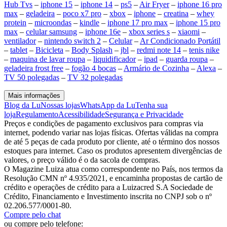
Hub Tvs
–
iphone 15
–
iphone 14
–
ps5
–
Air Fryer
–
iphone 16 pro
max
–
geladeira
–
poco x7 pro
–
xbox
–
iphone
–
creatina
–
whey
protein
–
microondas
–
kindle
–
iphone 17 pro max
–
iphone 15 pro
max
–
celular samsung
–
iphone 16e
–
xbox series s
–
xiaomi
–
ventilador
–
nintendo switch 2
–
Celular
–
Ar Condicionado Portátil
–
tablet
–
Bicicleta
–
Body Splash
–
jbl
–
redmi note 14
–
tenis nike
–
maquina de lavar roupa
–
liquidificador
–
ipad
–
guarda roupa
–
geladeira frost free
–
fogão 4 bocas
–
Armário de Cozinha
–
Alexa
–
TV 50 polegadas
–
TV 32 polegadas
Mais informações
Blog da Lu
Nossas lojas
WhatsApp da Lu
Tenha sua
loja
Regulamento
Acessibilidade
Segurança e Privacidade
Preços e condições de pagamento exclusivos para compras via
internet, podendo variar nas lojas físicas. Ofertas válidas na compra
de até 5 peças de cada produto por cliente, até o término dos nossos
estoques para internet. Caso os produtos apresentem divergências de
valores, o preço válido é o da sacola de compras.
O Magazine Luiza atua como correspondente no País, nos termos da
Resolução CMN nº 4.935/2021, e encaminha propostas de cartão de
crédito e operações de crédito para a Luizacred S.A Sociedade de
Crédito, Financiamento e Investimento inscrita no CNPJ sob o nº
02.206.577/0001-80.
Compre pelo chat
ou compre pelo telefone: