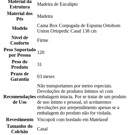
Material da
Madeira de Eucalipto
Estrutura
Material dos
Madeira
Pés
Cama Box Conjugada de Espuma Ortobom
Modelo
Union Ortopedic Casal 138 cm
Nível de
Firme
Conforto
Peso Suportado
120
por Pessoa
Peso do
31
Produto
Prazo de
03 meses
Garantia
Não transportamos por meios especiais.
Devoluções de produtos íntimos só com
Recomendações
embalagem intacta. Por se tratar de um produto
de Uso
de uso íntimo e pessoal, só aceitaremos
devoluções por arrependimento apenas se a
embalagem do produto não for violada.
Revestimento
Viscopoli com bordado em Matelassê
Tamanho do
Casal
Colchão