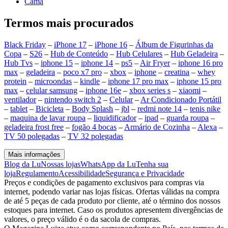
Cama
Termos mais procurados
Black Friday
–
iPhone 17
–
iPhone 16
–
Álbum de Figurinhas da
Copa
–
S26
–
Hub de Conteúdo
–
Hub Celulares
–
Hub Geladeira
–
Hub Tvs
–
iphone 15
–
iphone 14
–
ps5
–
Air Fryer
–
iphone 16 pro
max
–
geladeira
–
poco x7 pro
–
xbox
–
iphone
–
creatina
–
whey
protein
–
microondas
–
kindle
–
iphone 17 pro max
–
iphone 15 pro
max
–
celular samsung
–
iphone 16e
–
xbox series s
–
xiaomi
–
ventilador
–
nintendo switch 2
–
Celular
–
Ar Condicionado Portátil
–
tablet
–
Bicicleta
–
Body Splash
–
jbl
–
redmi note 14
–
tenis nike
–
maquina de lavar roupa
–
liquidificador
–
ipad
–
guarda roupa
–
geladeira frost free
–
fogão 4 bocas
–
Armário de Cozinha
–
Alexa
–
TV 50 polegadas
–
TV 32 polegadas
Mais informações
Blog da Lu
Nossas lojas
WhatsApp da Lu
Tenha sua
loja
Regulamento
Acessibilidade
Segurança e Privacidade
Preços e condições de pagamento exclusivos para compras via
internet, podendo variar nas lojas físicas. Ofertas válidas na compra
de até 5 peças de cada produto por cliente, até o término dos nossos
estoques para internet. Caso os produtos apresentem divergências de
valores, o preço válido é o da sacola de compras.