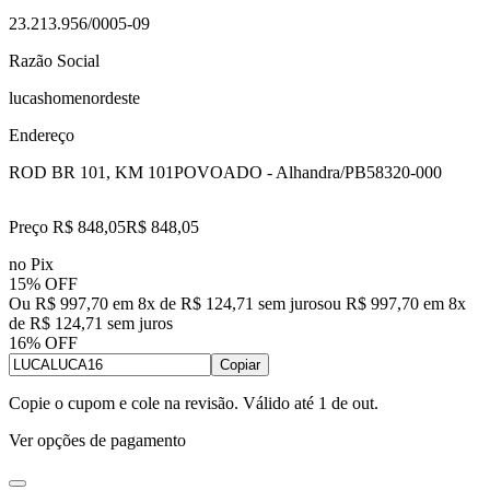
23.213.956/0005-09
Razão Social
lucashomenordeste
Endereço
ROD BR 101, KM 101
POVOADO - Alhandra/PB
58320-000
Preço R$ 848,05
R$
848
,
05
no Pix
15% OFF
Ou R$ 997,70 em 8x de R$ 124,71 sem juros
ou
R$ 997,70
em
8
x
de
R$ 124,71
sem juros
16% OFF
Copiar
Copie o cupom e cole na revisão. Válido até
1 de out
.
Ver opções de pagamento