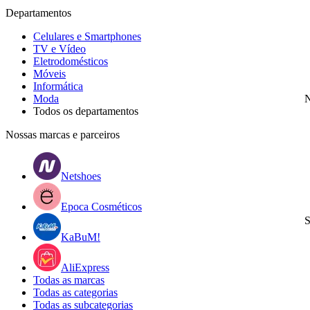
Departamentos
Celulares e Smartphones
TV e Vídeo
Eletrodomésticos
Móveis
Informática
Moda
N
Todos os departamentos
Nossas marcas e parceiros
Netshoes
Epoca Cosméticos
S
KaBuM!
AliExpress
Todas as marcas
Todas as categorias
Todas as subcategorias