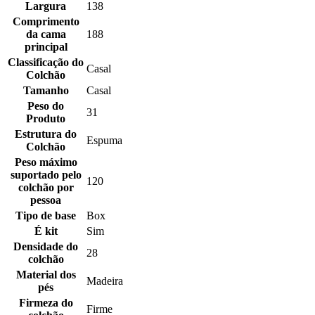
Largura
138
Comprimento
da cama
188
principal
Classificação do
Casal
Colchão
Tamanho
Casal
Peso do
31
Produto
Estrutura do
Espuma
Colchão
Peso máximo
suportado pelo
120
colchão por
pessoa
Tipo de base
Box
É kit
Sim
Densidade do
28
colchão
Material dos
Madeira
pés
Firmeza do
Firme