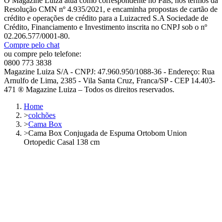
O Magazine Luiza atua como correspondente no País, nos termos da
Resolução CMN nº 4.935/2021, e encaminha propostas de cartão de
crédito e operações de crédito para a Luizacred S.A Sociedade de
Crédito, Financiamento e Investimento inscrita no CNPJ sob o nº
02.206.577/0001-80.
Compre pelo chat
ou compre pelo telefone:
0800 773 3838
Magazine Luiza S/A - CNPJ: 47.960.950/1088-36 - Endereço: Rua
Arnulfo de Lima, 2385 - Vila Santa Cruz, Franca/SP - CEP 14.403-
471 ® Magazine Luiza – Todos os direitos reservados.
Home
>
colchões
>
Cama Box
>
Cama Box Conjugada de Espuma Ortobom Union
Ortopedic Casal 138 cm