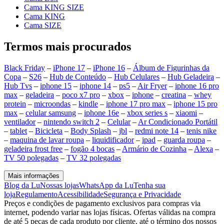
Cama KING SIZE
Cama KING
Cama SIZE
Termos mais procurados
Black Friday
–
iPhone 17
–
iPhone 16
–
Álbum de Figurinhas da
Copa
–
S26
–
Hub de Conteúdo
–
Hub Celulares
–
Hub Geladeira
–
Hub Tvs
–
iphone 15
–
iphone 14
–
ps5
–
Air Fryer
–
iphone 16 pro
max
–
geladeira
–
poco x7 pro
–
xbox
–
iphone
–
creatina
–
whey
protein
–
microondas
–
kindle
–
iphone 17 pro max
–
iphone 15 pro
max
–
celular samsung
–
iphone 16e
–
xbox series s
–
xiaomi
–
ventilador
–
nintendo switch 2
–
Celular
–
Ar Condicionado Portátil
–
tablet
–
Bicicleta
–
Body Splash
–
jbl
–
redmi note 14
–
tenis nike
–
maquina de lavar roupa
–
liquidificador
–
ipad
–
guarda roupa
–
geladeira frost free
–
fogão 4 bocas
–
Armário de Cozinha
–
Alexa
–
TV 50 polegadas
–
TV 32 polegadas
Mais informações
Blog da Lu
Nossas lojas
WhatsApp da Lu
Tenha sua
loja
Regulamento
Acessibilidade
Segurança e Privacidade
Preços e condições de pagamento exclusivos para compras via
internet, podendo variar nas lojas físicas. Ofertas válidas na compra
de até 5 peças de cada produto por cliente, até o término dos nossos