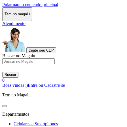
Pular para o conteudo principal
Tem no magalu
Atendimento
Digite seu CEP
Buscar no Magalu
Buscar
0
Boas vindas :)
Entre ou Cadastre-se
Tem no Magalu
Departamentos
Celulares e Smartphones