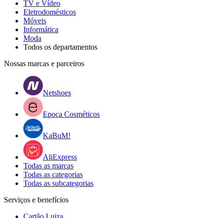
TV e Vídeo
Eletrodomésticos
Móveis
Informática
Moda
Todos os departamentos
Nossas marcas e parceiros
Netshoes
Epoca Cosméticos
KaBuM!
AliExpress
Todas as marcas
Todas as categorias
Todas as subcategorias
Serviços e benefícios
Cartão Luiza