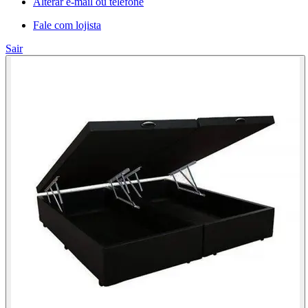
Alterar e-mail ou telefone
Fale com lojista
Sair