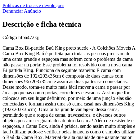
Políticas de trocas e devoluções
Denunciar Anúncio
Descrição e ficha técnica
Código
hfba472kjj
Cama Box Bi-partida Baú King preto suede - A Colchões Móveis A
Cama Box King Baú é perfeita para todas as pessoas precisam de
uma cama grande e espaçosa mas sofrem com o problema da cama
não passar na porta: Esse problema foi resolvido com a nova cama
Bi-partida King. Funciona da seguinte maneira: E cama com
dimensões de 192x203x35cm é composta de duas camas com
dimensões 96x203x35cm e assim as duas partes são conectadas.
Desse modo, torna-se muito mais fácil mover a cama e passar por
áreas pequenas como portas, corredores e escadas. Assim que for
colocaca em seu lugar definitivo, por meio de uma junção elas são
conectadas e formam assim uma só cama casal nas dimensões King
(192x203x35cm). Uma outra grande vantagem dessa cama,
permitindo que a roupa de cama, travesseiros, e diversos outros
objetos possam ser guardados dentro da cama! Além de resistente e
espaçosa, a Cama Box, ainda é prática, sendo assim muito simples e
fácil utilizar, pode-se verificar pelas imagens como é simples utilizar
o Baú da Cama Box. Material de alta qualidade que garante maior