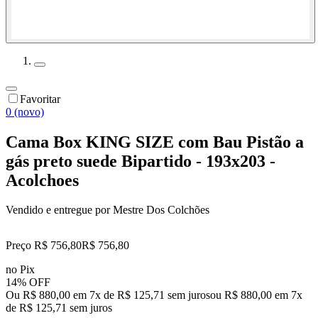
Favoritar
0 (novo)
Cama Box KING SIZE com Bau Pistão a
gás preto suede Bipartido - 193x203 -
Acolchoes
Vendido e entregue por
Mestre Dos Colchões
Preço R$ 756,80
R$
756
,
80
no Pix
14% OFF
Ou R$ 880,00 em 7x de R$ 125,71 sem juros
ou
R$ 880,00
em
7
x
de
R$ 125,71
sem juros