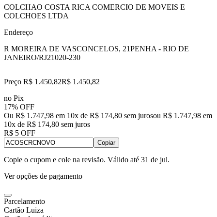
COLCHAO COSTA RICA COMERCIO DE MOVEIS E
COLCHOES LTDA
Endereço
R MOREIRA DE VASCONCELOS, 21
PENHA - RIO DE
JANEIRO/RJ
21020-230
Preço R$ 1.450,82
R$
1.450
,
82
no Pix
17% OFF
Ou R$ 1.747,98 em 10x de R$ 174,80 sem juros
ou
R$ 1.747,98
em
10
x de
R$ 174,80
sem juros
R$ 5 OFF
Copiar
Copie o cupom e cole na revisão. Válido até
31 de jul
.
Ver opções de pagamento
Parcelamento
Cartão Luiza