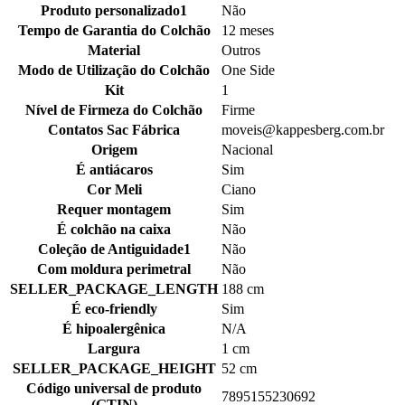
Produto personalizado1
Não
Tempo de Garantia do Colchão
12 meses
Material
Outros
Modo de Utilização do Colchão
One Side
Kit
1
Nível de Firmeza do Colchão
Firme
Contatos Sac Fábrica
moveis@kappesberg.com.br
Origem
Nacional
É antiácaros
Sim
Cor Meli
Ciano
Requer montagem
Sim
É colchão na caixa
Não
Coleção de Antiguidade1
Não
Com moldura perimetral
Não
SELLER_PACKAGE_LENGTH
188 cm
É eco-friendly
Sim
É hipoalergênica
N/A
Largura
1 cm
SELLER_PACKAGE_HEIGHT
52 cm
Código universal de produto
7895155230692
(GTIN)