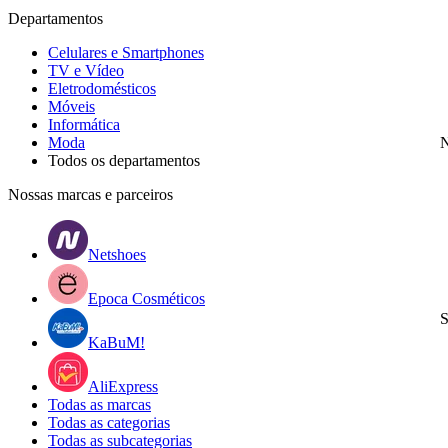
Departamentos
Celulares e Smartphones
TV e Vídeo
Eletrodomésticos
Móveis
Informática
Moda
N
Todos os departamentos
Nossas marcas e parceiros
Netshoes
Epoca Cosméticos
S
KaBuM!
AliExpress
Todas as marcas
Todas as categorias
Todas as subcategorias