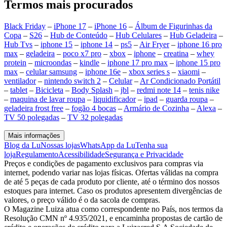
Termos mais procurados
Black Friday
–
iPhone 17
–
iPhone 16
–
Álbum de Figurinhas da
Copa
–
S26
–
Hub de Conteúdo
–
Hub Celulares
–
Hub Geladeira
–
Hub Tvs
–
iphone 15
–
iphone 14
–
ps5
–
Air Fryer
–
iphone 16 pro
max
–
geladeira
–
poco x7 pro
–
xbox
–
iphone
–
creatina
–
whey
protein
–
microondas
–
kindle
–
iphone 17 pro max
–
iphone 15 pro
max
–
celular samsung
–
iphone 16e
–
xbox series s
–
xiaomi
–
ventilador
–
nintendo switch 2
–
Celular
–
Ar Condicionado Portátil
–
tablet
–
Bicicleta
–
Body Splash
–
jbl
–
redmi note 14
–
tenis nike
–
maquina de lavar roupa
–
liquidificador
–
ipad
–
guarda roupa
–
geladeira frost free
–
fogão 4 bocas
–
Armário de Cozinha
–
Alexa
–
TV 50 polegadas
–
TV 32 polegadas
Mais informações
Blog da Lu
Nossas lojas
WhatsApp da Lu
Tenha sua
loja
Regulamento
Acessibilidade
Segurança e Privacidade
Preços e condições de pagamento exclusivos para compras via
internet, podendo variar nas lojas físicas. Ofertas válidas na compra
de até 5 peças de cada produto por cliente, até o término dos nossos
estoques para internet. Caso os produtos apresentem divergências de
valores, o preço válido é o da sacola de compras.
O Magazine Luiza atua como correspondente no País, nos termos da
Resolução CMN nº 4.935/2021, e encaminha propostas de cartão de