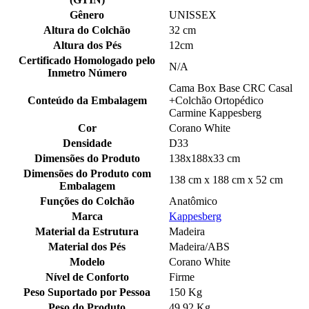
Gênero
UNISSEX
Altura do Colchão
32 cm
Altura dos Pés
12cm
Certificado Homologado pelo
N/A
Inmetro Número
Cama Box Base CRC Casal
Conteúdo da Embalagem
+Colchão Ortopédico
Carmine Kappesberg
Cor
Corano White
Densidade
D33
Dimensões do Produto
138x188x33 cm
Dimensões do Produto com
138 cm x 188 cm x 52 cm
Embalagem
Funções do Colchão
Anatômico
Marca
Kappesberg
Material da Estrutura
Madeira
Material dos Pés
Madeira/ABS
Modelo
Corano White
Nível de Conforto
Firme
Peso Suportado por Pessoa
150 Kg
Peso do Produto
49.92 Kg