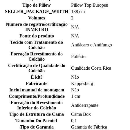
Tipo de Pillow
Pillow Top Europeu
SELLER_PACKAGE_WIDTH
138 cm
Volumes
2
Número de registro/certificação
N/A
INMETRO
Fonte do produto
N/A
Tecido com Tratamento do
Antiácaro e Antifungo
Colchão
Forração Revestimento do
Poliéster
Colchão
Certificação de Qualidade do
Qualidade Costa Rica
Colchão
É kit?
Não
Fabricante
Kappesberg
Inclui manual de montagem
Não
Comprimento/Profundidade
1 cm
Forração do Revestimento
Antiderrapante
Inferior do Colchão
Tipo de Estrutura de Cama
Cama Box
Tamanho Do Pacote1
0,1
Tipo de Garantia
Garantia de Fábrica