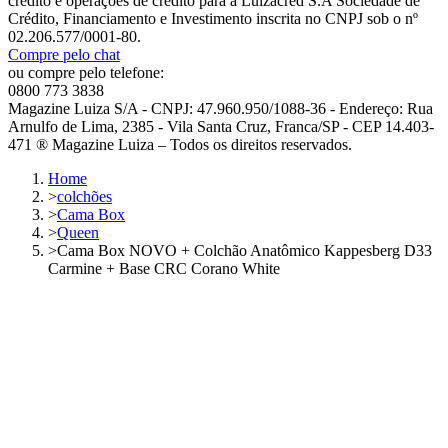
crédito e operações de crédito para a Luizacred S.A Sociedade de
Crédito, Financiamento e Investimento inscrita no CNPJ sob o nº
02.206.577/0001-80.
Compre pelo chat
ou compre pelo telefone:
0800 773 3838
Magazine Luiza S/A - CNPJ: 47.960.950/1088-36 - Endereço: Rua
Arnulfo de Lima, 2385 - Vila Santa Cruz, Franca/SP - CEP 14.403-
471 ® Magazine Luiza – Todos os direitos reservados.
Home
>
colchões
>
Cama Box
>
Queen
>
Cama Box NOVO + Colchão Anatômico Kappesberg D33
Carmine + Base CRC Corano White