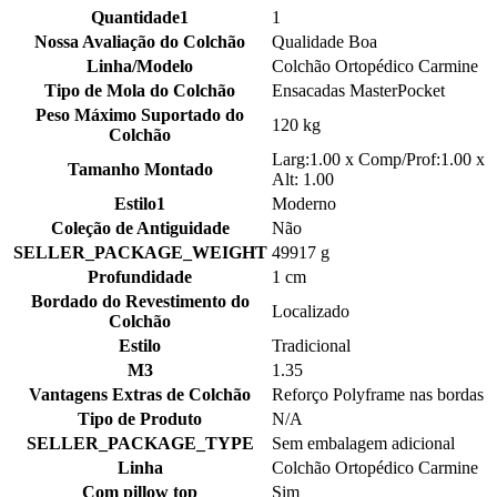
Quantidade1
1
Nossa Avaliação do Colchão
Qualidade Boa
Linha/Modelo
Colchão Ortopédico Carmine
Tipo de Mola do Colchão
Ensacadas MasterPocket
Peso Máximo Suportado do
120 kg
Colchão
Larg:1.00 x Comp/Prof:1.00 x
Tamanho Montado
Alt: 1.00
Estilo1
Moderno
Coleção de Antiguidade
Não
SELLER_PACKAGE_WEIGHT
49917 g
Profundidade
1 cm
Bordado do Revestimento do
Localizado
Colchão
Estilo
Tradicional
M3
1.35
Vantagens Extras de Colchão
Reforço Polyframe nas bordas
Tipo de Produto
N/A
SELLER_PACKAGE_TYPE
Sem embalagem adicional
Linha
Colchão Ortopédico Carmine
Com pillow top
Sim