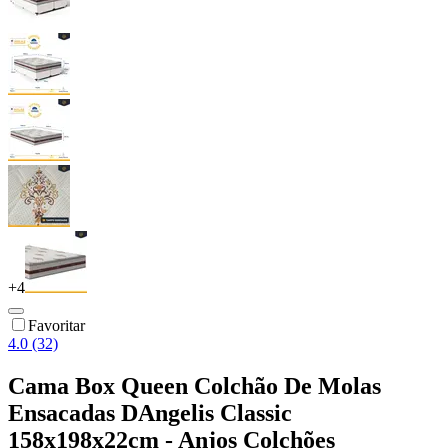
+
4
Favoritar
4.0 (32)
Cama Box Queen Colchão De Molas
Ensacadas DAngelis Classic
158x198x22cm - Anjos Colchões