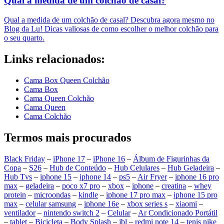
Qual a medida de um colchão de casal?
Qual a medida de um colchão de casal? Descubra agora mesmo no
Blog da Lu! Dicas valiosas de como escolher o melhor colchão para
o seu quarto.
Links relacionados:
Cama Box Queen Colchão
Cama Box
Cama Queen Colchão
Cama Queen
Cama Colchão
Termos mais procurados
Black Friday
–
iPhone 17
–
iPhone 16
–
Álbum de Figurinhas da
Copa
–
S26
–
Hub de Conteúdo
–
Hub Celulares
–
Hub Geladeira
–
Hub Tvs
–
iphone 15
–
iphone 14
–
ps5
–
Air Fryer
–
iphone 16 pro
max
–
geladeira
–
poco x7 pro
–
xbox
–
iphone
–
creatina
–
whey
protein
–
microondas
–
kindle
–
iphone 17 pro max
–
iphone 15 pro
max
–
celular samsung
–
iphone 16e
–
xbox series s
–
xiaomi
–
ventilador
–
nintendo switch 2
–
Celular
–
Ar Condicionado Portátil
–
tablet
–
Bicicleta
–
Body Splash
–
jbl
–
redmi note 14
–
tenis nike