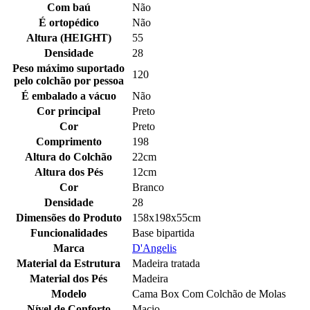
Com baú
Não
É ortopédico
Não
Altura (HEIGHT)
55
Densidade
28
Peso máximo suportado
120
pelo colchão por pessoa
É embalado a vácuo
Não
Cor principal
Preto
Cor
Preto
Comprimento
198
Altura do Colchão
22cm
Altura dos Pés
12cm
Cor
Branco
Densidade
28
Dimensões do Produto
158x198x55cm
Funcionalidades
Base bipartida
Marca
D'Angelis
Material da Estrutura
Madeira tratada
Material dos Pés
Madeira
Modelo
Cama Box Com Colchão de Molas
Nível de Conforto
Macio