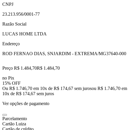
CNPJ
23.213.956/0001-77
Razão Social
LUCAS HOME LTDA
Endereço
ROD FERNAO DIAS, SN
JARDIM - EXTREMA/MG
37640-000
Preço R$ 1.484,70
R$
1.484
,
70
no Pix
15% OFF
Ou R$ 1.746,70 em 10x de R$ 174,67 sem juros
ou
R$ 1.746,70
em
10
x de
R$ 174,67
sem juros
Ver opções de pagamento
Parcelamento
Cartão Luiza
Cartão de crédito