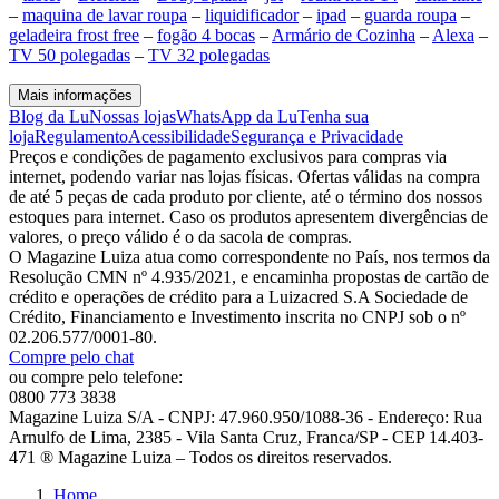
–
maquina de lavar roupa
–
liquidificador
–
ipad
–
guarda roupa
–
geladeira frost free
–
fogão 4 bocas
–
Armário de Cozinha
–
Alexa
–
TV 50 polegadas
–
TV 32 polegadas
Mais informações
Blog da Lu
Nossas lojas
WhatsApp da Lu
Tenha sua
loja
Regulamento
Acessibilidade
Segurança e Privacidade
Preços e condições de pagamento exclusivos para compras via
internet, podendo variar nas lojas físicas. Ofertas válidas na compra
de até 5 peças de cada produto por cliente, até o término dos nossos
estoques para internet. Caso os produtos apresentem divergências de
valores, o preço válido é o da sacola de compras.
O Magazine Luiza atua como correspondente no País, nos termos da
Resolução CMN nº 4.935/2021, e encaminha propostas de cartão de
crédito e operações de crédito para a Luizacred S.A Sociedade de
Crédito, Financiamento e Investimento inscrita no CNPJ sob o nº
02.206.577/0001-80.
Compre pelo chat
ou compre pelo telefone:
0800 773 3838
Magazine Luiza S/A - CNPJ: 47.960.950/1088-36 - Endereço: Rua
Arnulfo de Lima, 2385 - Vila Santa Cruz, Franca/SP - CEP 14.403-
471 ® Magazine Luiza – Todos os direitos reservados.
Home