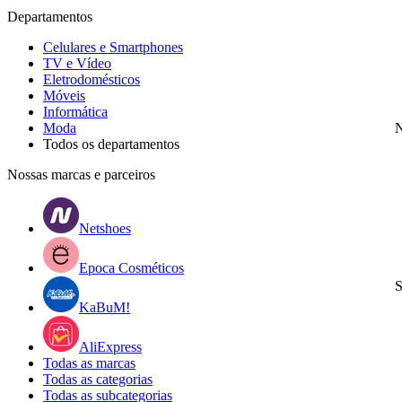
Departamentos
Celulares e Smartphones
TV e Vídeo
Eletrodomésticos
Móveis
Informática
Moda
N
Todos os departamentos
Nossas marcas e parceiros
Netshoes
Epoca Cosméticos
S
KaBuM!
AliExpress
Todas as marcas
Todas as categorias
Todas as subcategorias