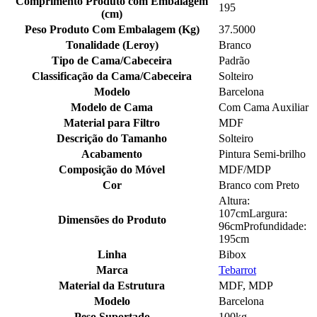
Comprimento Produto com Embalagem
195
(cm)
Peso Produto Com Embalagem (Kg)
37.5000
Tonalidade (Leroy)
Branco
Tipo de Cama/Cabeceira
Padrão
Classificação da Cama/Cabeceira
Solteiro
Modelo
Barcelona
Modelo de Cama
Com Cama Auxiliar
Material para Filtro
MDF
Descrição do Tamanho
Solteiro
Acabamento
Pintura Semi-brilho
Composição do Móvel
MDF/MDP
Cor
Branco com Preto
Altura:
107cmLargura:
Dimensões do Produto
96cmProfundidade:
195cm
Linha
Bibox
Marca
Tebarrot
Material da Estrutura
MDF, MDP
Modelo
Barcelona
Peso Suportado
100kg