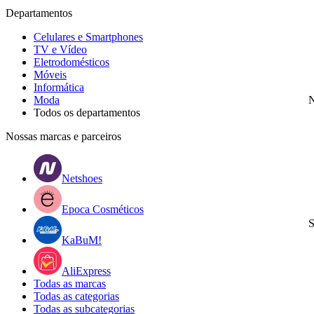
Departamentos
Celulares e Smartphones
TV e Vídeo
Eletrodomésticos
Móveis
Informática
Moda
N
Todos os departamentos
Nossas marcas e parceiros
Netshoes
Epoca Cosméticos
S
KaBuM!
AliExpress
Todas as marcas
Todas as categorias
Todas as subcategorias