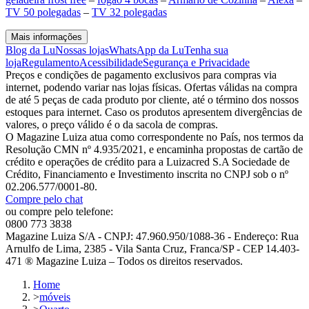
TV 50 polegadas
–
TV 32 polegadas
Mais informações
Blog da Lu
Nossas lojas
WhatsApp da Lu
Tenha sua
loja
Regulamento
Acessibilidade
Segurança e Privacidade
Preços e condições de pagamento exclusivos para compras via
internet, podendo variar nas lojas físicas. Ofertas válidas na compra
de até 5 peças de cada produto por cliente, até o término dos nossos
estoques para internet. Caso os produtos apresentem divergências de
valores, o preço válido é o da sacola de compras.
O Magazine Luiza atua como correspondente no País, nos termos da
Resolução CMN nº 4.935/2021, e encaminha propostas de cartão de
crédito e operações de crédito para a Luizacred S.A Sociedade de
Crédito, Financiamento e Investimento inscrita no CNPJ sob o nº
02.206.577/0001-80.
Compre pelo chat
ou compre pelo telefone:
0800 773 3838
Magazine Luiza S/A - CNPJ: 47.960.950/1088-36 - Endereço: Rua
Arnulfo de Lima, 2385 - Vila Santa Cruz, Franca/SP - CEP 14.403-
471 ® Magazine Luiza – Todos os direitos reservados.
Home
>
móveis