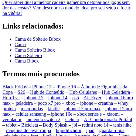
Quer saber qual a melhor cadeira gamer pra detonar nos jogos sem
dor nas costas? Vem descobrir o modelo ideal pro seu setup e focar
na vitória!
Links relacionados:
Cama de Solteiro Bibox
Cama
Cama Solteiro Bibox
Cama Solteiro
Cama Bibox
Termos mais procurados
Black Friday
–
iPhone 17
–
iPhone 16
–
Álbum de Figurinhas da
Copa
–
S26
–
Hub de Conteúdo
–
Hub Celulares
–
Hub Geladeira
–
Hub Tvs
–
iphone 15
–
iphone 14
–
ps5
–
Air Fryer
–
iphone 16 pro
max
–
geladeira
–
poco x7 pro
–
xbox
–
iphone
–
creatina
–
whey
protein
–
microondas
–
kindle
–
iphone 17 pro max
–
iphone 15 pro
max
–
celular samsung
–
iphone 16e
–
xbox series s
–
xiaomi
–
ventilador
–
nintendo switch 2
–
Celular
–
Ar Condicionado Portátil
–
tablet
–
Bicicleta
–
Body Splash
–
jbl
–
redmi note 14
–
tenis nike
–
maquina de lavar roupa
–
liquidificador
–
ipad
–
guarda roupa
–
geladeira frost free
–
fogão 4 bocas
–
Armário de Cozinha
–
Alexa
–