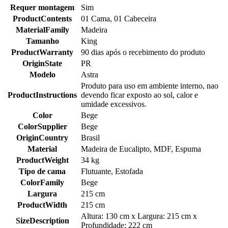
Requer montagem
Sim
ProductContents
01 Cama, 01 Cabeceira
MaterialFamily
Madeira
Tamanho
King
ProductWarranty
90 dias após o recebimento do produto
OriginState
PR
Modelo
Astra
Produto para uso em ambiente interno, nao
ProductInstructions
devendo ficar exposto ao sol, calor e
umidade excessivos.
Color
Bege
ColorSupplier
Bege
OriginCountry
Brasil
Material
Madeira de Eucalipto, MDF, Espuma
ProductWeight
34 kg
Tipo de cama
Flutuante, Estofada
ColorFamily
Bege
Largura
215 cm
ProductWidth
215 cm
Altura: 130 cm x Largura: 215 cm x
SizeDescription
Profundidade: 222 cm