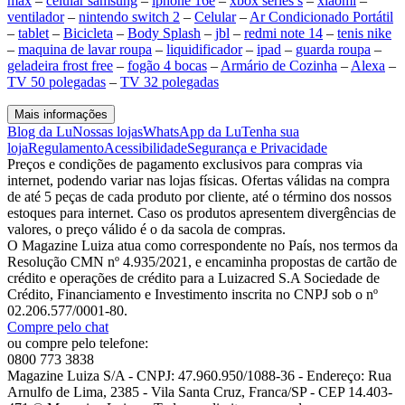
max
–
celular samsung
–
iphone 16e
–
xbox series s
–
xiaomi
–
ventilador
–
nintendo switch 2
–
Celular
–
Ar Condicionado Portátil
–
tablet
–
Bicicleta
–
Body Splash
–
jbl
–
redmi note 14
–
tenis nike
–
maquina de lavar roupa
–
liquidificador
–
ipad
–
guarda roupa
–
geladeira frost free
–
fogão 4 bocas
–
Armário de Cozinha
–
Alexa
–
TV 50 polegadas
–
TV 32 polegadas
Mais informações
Blog da Lu
Nossas lojas
WhatsApp da Lu
Tenha sua
loja
Regulamento
Acessibilidade
Segurança e Privacidade
Preços e condições de pagamento exclusivos para compras via
internet, podendo variar nas lojas físicas. Ofertas válidas na compra
de até 5 peças de cada produto por cliente, até o término dos nossos
estoques para internet. Caso os produtos apresentem divergências de
valores, o preço válido é o da sacola de compras.
O Magazine Luiza atua como correspondente no País, nos termos da
Resolução CMN nº 4.935/2021, e encaminha propostas de cartão de
crédito e operações de crédito para a Luizacred S.A Sociedade de
Crédito, Financiamento e Investimento inscrita no CNPJ sob o nº
02.206.577/0001-80.
Compre pelo chat
ou compre pelo telefone:
0800 773 3838
Magazine Luiza S/A - CNPJ: 47.960.950/1088-36 - Endereço: Rua
Arnulfo de Lima, 2385 - Vila Santa Cruz, Franca/SP - CEP 14.403-