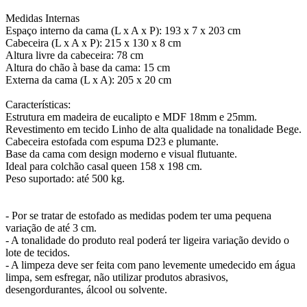
Medidas Internas
Espaço interno da cama (L x A x P): 193 x 7 x 203 cm
Cabeceira (L x A x P): 215 x 130 x 8 cm
Altura livre da cabeceira: 78 cm
Altura do chão à base da cama: 15 cm
Externa da cama (L x A): 205 x 20 cm
Características:
Estrutura em madeira de eucalipto e MDF 18mm e 25mm.
Revestimento em tecido Linho de alta qualidade na tonalidade Bege.
Cabeceira estofada com espuma D23 e plumante.
Base da cama com design moderno e visual flutuante.
Ideal para colchão casal queen 158 x 198 cm.
Peso suportado: até 500 kg.
- Por se tratar de estofado as medidas podem ter uma pequena
variação de até 3 cm.
- A tonalidade do produto real poderá ter ligeira variação devido o
lote de tecidos.
- A limpeza deve ser feita com pano levemente umedecido em água
limpa, sem esfregar, não utilizar produtos abrasivos,
desengordurantes, álcool ou solvente.