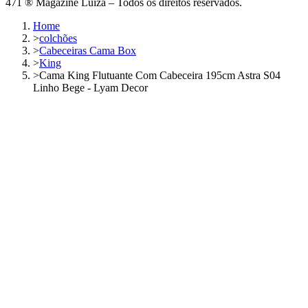
471 ® Magazine Luiza – Todos os direitos reservados.
Home
>
colchões
>
Cabeceiras Cama Box
>
King
>
Cama King Flutuante Com Cabeceira 195cm Astra S04
Linho Bege - Lyam Decor