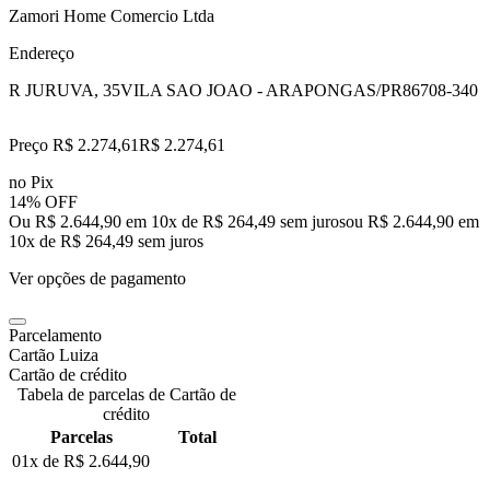
Zamori Home Comercio Ltda
Endereço
R JURUVA, 35
VILA SAO JOAO - ARAPONGAS/PR
86708-340
Preço R$ 2.274,61
R$
2.274
,
61
no Pix
14% OFF
Ou R$ 2.644,90 em 10x de R$ 264,49 sem juros
ou
R$ 2.644,90
em
10
x de
R$ 264,49
sem juros
Ver opções de pagamento
Parcelamento
Cartão Luiza
Cartão de crédito
Tabela de parcelas de Cartão de
crédito
Parcelas
Total
01x de
R$ 2.644,90