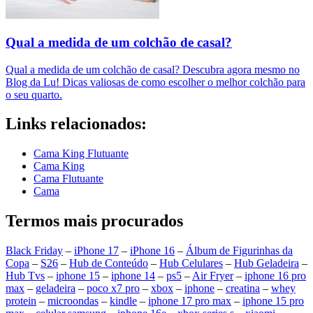
Qual a medida de um colchão de casal?
Qual a medida de um colchão de casal? Descubra agora mesmo no
Blog da Lu! Dicas valiosas de como escolher o melhor colchão para
o seu quarto.
Links relacionados:
Cama King Flutuante
Cama King
Cama Flutuante
Cama
Termos mais procurados
Black Friday
–
iPhone 17
–
iPhone 16
–
Álbum de Figurinhas da
Copa
–
S26
–
Hub de Conteúdo
–
Hub Celulares
–
Hub Geladeira
–
Hub Tvs
–
iphone 15
–
iphone 14
–
ps5
–
Air Fryer
–
iphone 16 pro
max
–
geladeira
–
poco x7 pro
–
xbox
–
iphone
–
creatina
–
whey
protein
–
microondas
–
kindle
–
iphone 17 pro max
–
iphone 15 pro