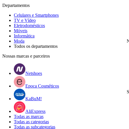
Departamentos
Celulares e Smartphones
TV e Vídeo
Eletrodomésticos
Móveis
Informática
Moda
N
Todos os departamentos
Nossas marcas e parceiros
Netshoes
Epoca Cosméticos
S
KaBuM!
AliExpress
Todas as marcas
Todas as categorias
Todas as subcategorias