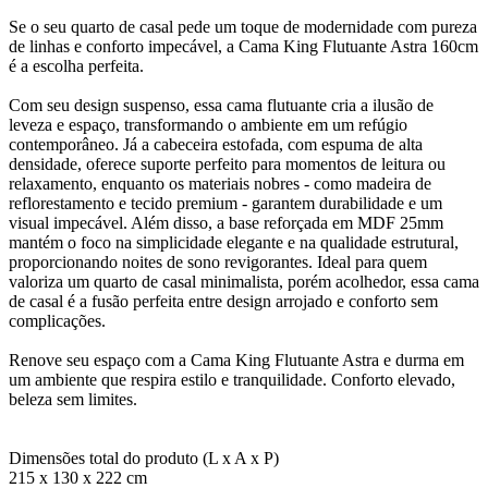
Se o seu quarto de casal pede um toque de modernidade com pureza
de linhas e conforto impecável, a Cama King Flutuante Astra 160cm
é a escolha perfeita.
Com seu design suspenso, essa cama flutuante cria a ilusão de
leveza e espaço, transformando o ambiente em um refúgio
contemporâneo. Já a cabeceira estofada, com espuma de alta
densidade, oferece suporte perfeito para momentos de leitura ou
relaxamento, enquanto os materiais nobres - como madeira de
reflorestamento e tecido premium - garantem durabilidade e um
visual impecável. Além disso, a base reforçada em MDF 25mm
mantém o foco na simplicidade elegante e na qualidade estrutural,
proporcionando noites de sono revigorantes. Ideal para quem
valoriza um quarto de casal minimalista, porém acolhedor, essa cama
de casal é a fusão perfeita entre design arrojado e conforto sem
complicações.
Renove seu espaço com a Cama King Flutuante Astra e durma em
um ambiente que respira estilo e tranquilidade. Conforto elevado,
beleza sem limites.
Dimensões total do produto (L x A x P)
215 x 130 x 222 cm