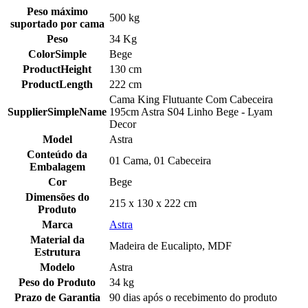
Peso máximo
500 kg
suportado por cama
Peso
34 Kg
ColorSimple
Bege
ProductHeight
130 cm
ProductLength
222 cm
Cama King Flutuante Com Cabeceira
SupplierSimpleName
195cm Astra S04 Linho Bege - Lyam
Decor
Model
Astra
Conteúdo da
01 Cama, 01 Cabeceira
Embalagem
Cor
Bege
Dimensões do
215 x 130 x 222 cm
Produto
Marca
Astra
Material da
Madeira de Eucalipto, MDF
Estrutura
Modelo
Astra
Peso do Produto
34 kg
Prazo de Garantia
90 dias após o recebimento do produto