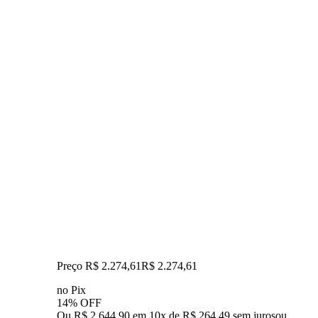
Preço R$ 2.274,61
R$
2.274
,
61
no Pix
14% OFF
Ou R$ 2.644,90 em 10x de R$ 264,49 sem juros
ou