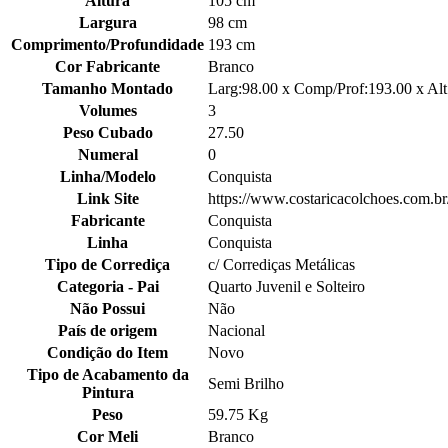
Altura
105 cm
Largura
98 cm
Comprimento/Profundidade
193 cm
Cor Fabricante
Branco
Tamanho Montado
Larg:98.00 x Comp/Prof:193.00 x Alt
Volumes
3
Peso Cubado
27.50
Numeral
0
Linha/Modelo
Conquista
Link Site
https://www.costaricacolchoes.com.b
Fabricante
Conquista
Linha
Conquista
Tipo de Corrediça
c/ Corrediças Metálicas
Categoria - Pai
Quarto Juvenil e Solteiro
Não Possui
Não
País de origem
Nacional
Condição do Item
Novo
Tipo de Acabamento da
Semi Brilho
Pintura
Peso
59.75 Kg
Cor Meli
Branco