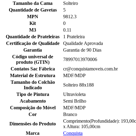
Tamanho da Cama
Solteiro
Quantidade de Gavetas
5
MPN
9812.3
Kit
0
M3
0.11
Quantidade de Prateleiras
1 Prateleira
Certificação de Qualidade
Qualidade Aprovada
Garantia
Garantia de 90 Dias
Código universal de
78997013970006
produto (GTIN)
Contatos Sac Fábrica
cr@conquistamoveis.com.br
Material de Estrutura
MDF/MDP
Tamanho do Colchão
Solteiro 88x188
Indicado
Tipo de Pintura
Ultravioleta
Acabamento
Semi Brilho
Composição do Móvel
MDF/MDP
Cor
Branco
Comprimento(Profundidade): 193,00
Dimensões do Produto
x Altura: 105,00cm
Marca
Conquista