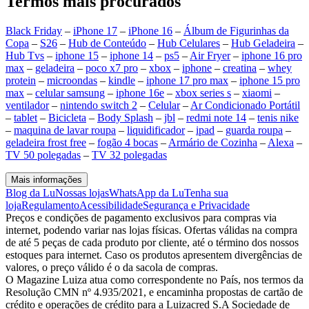
Termos mais procurados
Black Friday
–
iPhone 17
–
iPhone 16
–
Álbum de Figurinhas da
Copa
–
S26
–
Hub de Conteúdo
–
Hub Celulares
–
Hub Geladeira
–
Hub Tvs
–
iphone 15
–
iphone 14
–
ps5
–
Air Fryer
–
iphone 16 pro
max
–
geladeira
–
poco x7 pro
–
xbox
–
iphone
–
creatina
–
whey
protein
–
microondas
–
kindle
–
iphone 17 pro max
–
iphone 15 pro
max
–
celular samsung
–
iphone 16e
–
xbox series s
–
xiaomi
–
ventilador
–
nintendo switch 2
–
Celular
–
Ar Condicionado Portátil
–
tablet
–
Bicicleta
–
Body Splash
–
jbl
–
redmi note 14
–
tenis nike
–
maquina de lavar roupa
–
liquidificador
–
ipad
–
guarda roupa
–
geladeira frost free
–
fogão 4 bocas
–
Armário de Cozinha
–
Alexa
–
TV 50 polegadas
–
TV 32 polegadas
Mais informações
Blog da Lu
Nossas lojas
WhatsApp da Lu
Tenha sua
loja
Regulamento
Acessibilidade
Segurança e Privacidade
Preços e condições de pagamento exclusivos para compras via
internet, podendo variar nas lojas físicas. Ofertas válidas na compra
de até 5 peças de cada produto por cliente, até o término dos nossos
estoques para internet. Caso os produtos apresentem divergências de
valores, o preço válido é o da sacola de compras.
O Magazine Luiza atua como correspondente no País, nos termos da
Resolução CMN nº 4.935/2021, e encaminha propostas de cartão de
crédito e operações de crédito para a Luizacred S.A Sociedade de