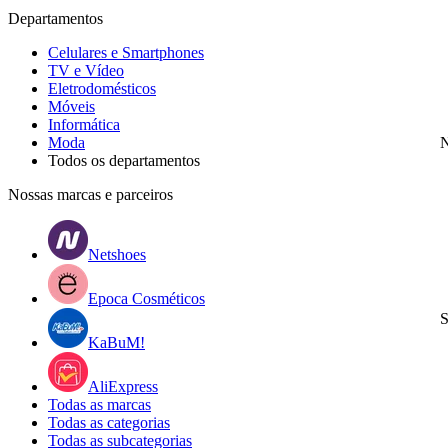
Departamentos
Celulares e Smartphones
TV e Vídeo
Eletrodomésticos
Móveis
Informática
Moda
N
Todos os departamentos
Nossas marcas e parceiros
Netshoes
Epoca Cosméticos
S
KaBuM!
AliExpress
Todas as marcas
Todas as categorias
Todas as subcategorias