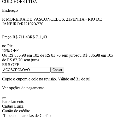
COLCHOES LTDA
Endereço
R MOREIRA DE VASCONCELOS, 21
PENHA - RIO DE
JANEIRO/RJ
21020-230
Preço R$ 711,43
R$
711
,
43
no Pix
15% OFF
Ou R$ 836,98 em 10x de R$ 83,70 sem juros
ou
R$ 836,98
em
10
x
de
R$ 83,70
sem juros
R$ 5 OFF
Copiar
Copie o cupom e cole na revisão. Válido até
31 de jul
.
Ver opções de pagamento
Parcelamento
Cartão Luiza
Cartão de crédito
Tabela de parcelas de Cartão