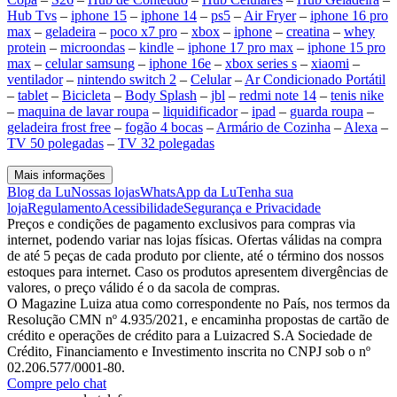
Hub Tvs
–
iphone 15
–
iphone 14
–
ps5
–
Air Fryer
–
iphone 16 pro
max
–
geladeira
–
poco x7 pro
–
xbox
–
iphone
–
creatina
–
whey
protein
–
microondas
–
kindle
–
iphone 17 pro max
–
iphone 15 pro
max
–
celular samsung
–
iphone 16e
–
xbox series s
–
xiaomi
–
ventilador
–
nintendo switch 2
–
Celular
–
Ar Condicionado Portátil
–
tablet
–
Bicicleta
–
Body Splash
–
jbl
–
redmi note 14
–
tenis nike
–
maquina de lavar roupa
–
liquidificador
–
ipad
–
guarda roupa
–
geladeira frost free
–
fogão 4 bocas
–
Armário de Cozinha
–
Alexa
–
TV 50 polegadas
–
TV 32 polegadas
Mais informações
Blog da Lu
Nossas lojas
WhatsApp da Lu
Tenha sua
loja
Regulamento
Acessibilidade
Segurança e Privacidade
Preços e condições de pagamento exclusivos para compras via
internet, podendo variar nas lojas físicas. Ofertas válidas na compra
de até 5 peças de cada produto por cliente, até o término dos nossos
estoques para internet. Caso os produtos apresentem divergências de
valores, o preço válido é o da sacola de compras.
O Magazine Luiza atua como correspondente no País, nos termos da
Resolução CMN nº 4.935/2021, e encaminha propostas de cartão de
crédito e operações de crédito para a Luizacred S.A Sociedade de
Crédito, Financiamento e Investimento inscrita no CNPJ sob o nº
02.206.577/0001-80.
Compre pelo chat