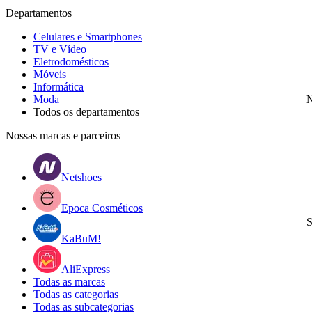
Departamentos
Celulares e Smartphones
TV e Vídeo
Eletrodomésticos
Móveis
Informática
Moda
N
Todos os departamentos
Nossas marcas e parceiros
Netshoes
Epoca Cosméticos
S
KaBuM!
AliExpress
Todas as marcas
Todas as categorias
Todas as subcategorias