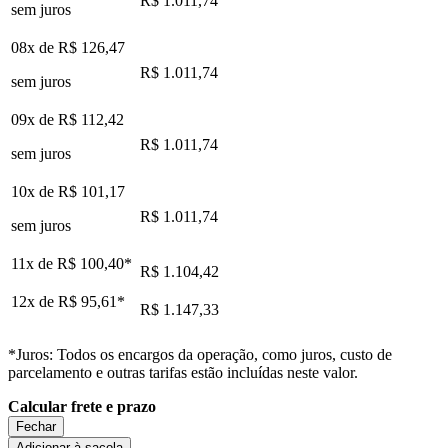
R$ 1.011,74
sem juros
08x de
R$ 126,47
R$ 1.011,74
sem juros
09x de
R$ 112,42
R$ 1.011,74
sem juros
10x de
R$ 101,17
R$ 1.011,74
sem juros
11x de
R$ 100,40
*
R$ 1.104,42
12x de
R$ 95,61
*
R$ 1.147,33
*Juros: Todos os encargos da operação, como juros, custo de
parcelamento e outras tarifas estão incluídas neste valor.
Calcular frete e prazo
Fechar
Adicionar à sacola