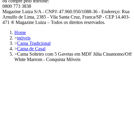
ou compre pelo telefone:
0800 773 3838
Magazine Luiza S/A - CNPJ: 47.960.950/1088-36 - Endereço: Rua
Arnulfo de Lima, 2385 - Vila Santa Cruz, Franca/SP - CEP 14.403-
471 ® Magazine Luiza – Todos os direitos reservados.
Home
>
móveis
>
Cama Tradicional
>
Cama de Casal
>
Cama Solteiro com 5 Gavetas em MDF Júlia Cinamomo/Off
White Marrom - Conquista Móveis