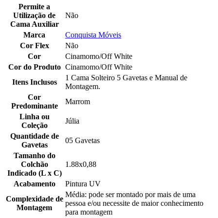
Permite a
Utilização de
Não
Cama Auxiliar
Marca
Conquista Móveis
Cor Flex
Não
Cor
Cinamomo/Off White
Cor do Produto
Cinamomo/Off White
1 Cama Solteiro 5 Gavetas e Manual de
Itens Inclusos
Montagem.
Cor
Marrom
Predominante
Linha ou
Júlia
Coleção
Quantidade de
05 Gavetas
Gavetas
Tamanho do
Colchão
1.88x0,88
Indicado (L x C)
Acabamento
Pintura UV
Média: pode ser montado por mais de uma
Complexidade de
pessoa e/ou necessite de maior conhecimento
Montagem
para montagem