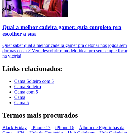
Qual a melhor cadeira gamer: guia completo pra
escolher a sua
Quer saber qual a melhor cadeira gamer pra detonar nos jogos sem
dor nas costas? Vem descobrir o modelo ideal pro seu setup e focar
na vitória!
Links relacionados:
Cama Solteiro com 5
Cama Solteiro
Cama com 5
Cama
Cama 5
Termos mais procurados
Black Friday
–
iPhone 17
–
iPhone 16
–
Álbum de Figurinhas da
Copa
–
S26
–
Hub de Conteúdo
–
Hub Celulares
–
Hub Geladeira
–