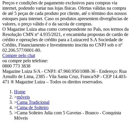
Preços e condições de pagamento exclusivos para compras via
internet, podendo variar nas lojas físicas. Ofertas válidas na compra
de até 5 peças de cada produto por cliente, até o término dos nossos
estoques para internet. Caso os produtos apresentem divergências de
valores, o preço válido é o da sacola de compras.
O Magazine Luiza atua como correspondente no País, nos termos da
Resolução CMN nº 4.935/2021, e encaminha propostas de cartão de
crédito e operações de crédito para a Luizacred S.A Sociedade de
Crédito, Financiamento e Investimento inscrita no CNPJ sob o nº
02.206.577/0001-80.
Compre pelo chat
ou compre pelo telefone:
0800 773 3838
Magazine Luiza S/A - CNPJ: 47.960.950/1088-36 - Endereço: Rua
Arnulfo de Lima, 2385 - Vila Santa Cruz, Franca/SP - CEP 14.403-
471 ® Magazine Luiza – Todos os direitos reservados.
Home
>
móveis
>
Cama Tradicional
>
Cama de Solteiro
>
Cama Solteiro Julia com 5 Gavetas - Branco - Conquista
Móveis