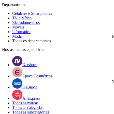
Departamentos
Celulares e Smartphones
TV e Vídeo
Eletrodomésticos
Móveis
Informática
Moda
N
Todos os departamentos
Nossas marcas e parceiros
Netshoes
Epoca Cosméticos
S
KaBuM!
AliExpress
Todas as marcas
Todas as categorias
Todas as subcategorias