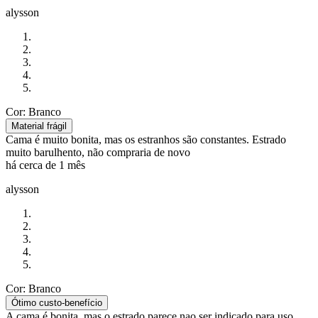
alysson
Cor: Branco
Material frágil
Cama é muito bonita, mas os estranhos são constantes. Estrado
muito barulhento, não compraria de novo
há cerca de 1 mês
alysson
Cor: Branco
Ótimo custo-benefício
A cama é bonita, mas o estrado parece nao ser indicado para uso