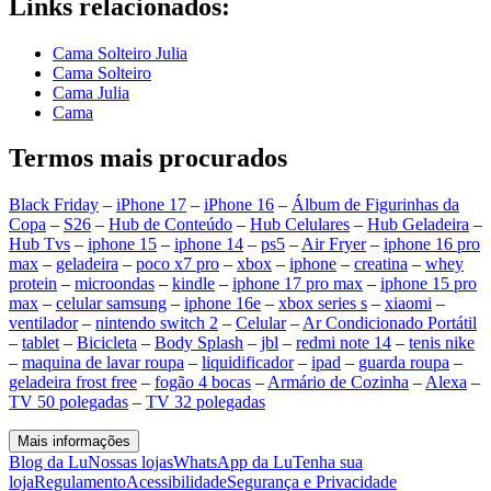
Links relacionados:
Cama Solteiro Julia
Cama Solteiro
Cama Julia
Cama
Termos mais procurados
Black Friday
–
iPhone 17
–
iPhone 16
–
Álbum de Figurinhas da
Copa
–
S26
–
Hub de Conteúdo
–
Hub Celulares
–
Hub Geladeira
–
Hub Tvs
–
iphone 15
–
iphone 14
–
ps5
–
Air Fryer
–
iphone 16 pro
max
–
geladeira
–
poco x7 pro
–
xbox
–
iphone
–
creatina
–
whey
protein
–
microondas
–
kindle
–
iphone 17 pro max
–
iphone 15 pro
max
–
celular samsung
–
iphone 16e
–
xbox series s
–
xiaomi
–
ventilador
–
nintendo switch 2
–
Celular
–
Ar Condicionado Portátil
–
tablet
–
Bicicleta
–
Body Splash
–
jbl
–
redmi note 14
–
tenis nike
–
maquina de lavar roupa
–
liquidificador
–
ipad
–
guarda roupa
–
geladeira frost free
–
fogão 4 bocas
–
Armário de Cozinha
–
Alexa
–
TV 50 polegadas
–
TV 32 polegadas
Mais informações
Blog da Lu
Nossas lojas
WhatsApp da Lu
Tenha sua
loja
Regulamento
Acessibilidade
Segurança e Privacidade