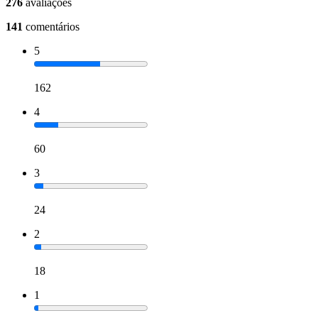
276
avaliações
141
comentários
5
162
4
60
3
24
2
18
1