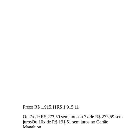
Preço R$ 1.915,11
R$
1.915
,
11
Ou 7x de R$ 273,59 sem juros
ou
7
x de
R$ 273,59
sem
juros
Ou 10x de R$ 191,51 sem juros no Cartão
Magalu
ou