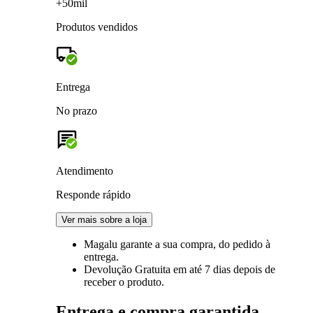
+50mil
Produtos vendidos
Entrega
No prazo
Atendimento
Responde rápido
Ver mais sobre a loja
Magalu garante
a sua compra, do pedido à
entrega.
Devolução Gratuita
em até 7 dias depois de
receber o produto.
Entrega e compra garantida