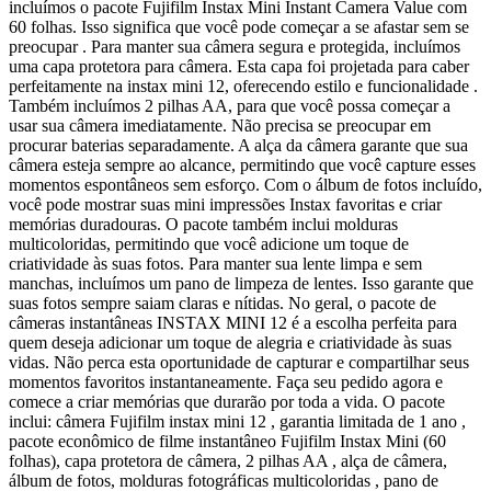
incluímos o pacote Fujifilm Instax Mini Instant Camera Value com
60 folhas. Isso significa que você pode começar a se afastar sem se
preocupar . Para manter sua câmera segura e protegida, incluímos
uma capa protetora para câmera. Esta capa foi projetada para caber
perfeitamente na instax mini 12, oferecendo estilo e funcionalidade .
Também incluímos 2 pilhas AA, para que você possa começar a
usar sua câmera imediatamente. Não precisa se preocupar em
procurar baterias separadamente. A alça da câmera garante que sua
câmera esteja sempre ao alcance, permitindo que você capture esses
momentos espontâneos sem esforço. Com o álbum de fotos incluído,
você pode mostrar suas mini impressões Instax favoritas e criar
memórias duradouras. O pacote também inclui molduras
multicoloridas, permitindo que você adicione um toque de
criatividade às suas fotos. Para manter sua lente limpa e sem
manchas, incluímos um pano de limpeza de lentes. Isso garante que
suas fotos sempre saiam claras e nítidas. No geral, o pacote de
câmeras instantâneas INSTAX MINI 12 é a escolha perfeita para
quem deseja adicionar um toque de alegria e criatividade às suas
vidas. Não perca esta oportunidade de capturar e compartilhar seus
momentos favoritos instantaneamente. Faça seu pedido agora e
comece a criar memórias que durarão por toda a vida. O pacote
inclui: câmera Fujifilm instax mini 12 , garantia limitada de 1 ano ,
pacote econômico de filme instantâneo Fujifilm Instax Mini (60
folhas), capa protetora de câmera, 2 pilhas AA , alça de câmera,
álbum de fotos, molduras fotográficas multicoloridas , pano de