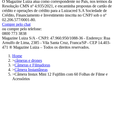
O Magazine Luiza atua como correspondente no País, nos termos da
Resolução CMN nº 4.935/2021, e encaminha propostas de cartão de
crédito e operações de crédito para a Luizacred S.A Sociedade de
Crédito, Financiamento e Investimento inscrita no CNPJ sob o nº
02.206.577/0001-80.
Compre pelo chat
ou compre pelo telefone:
0800 773 3838
Magazine Luiza S/A - CNPJ: 47.960.950/1088-36 - Endereço: Rua
Arnulfo de Lima, 2385 - Vila Santa Cruz, Franca/SP - CEP 14.403-
471 ® Magazine Luiza – Todos os direitos reservados.
Home
>
câmeras e drones
>
Câmeras e Filmadoras
>
Câmera Instantâneas
>
Câmera Instax Mini 12 Fujifilm com 60 Folhas de Filme e
Acessórios