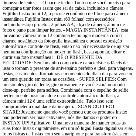
limpeza de lentes — O pacote inclui: Tudo o que você precisa para
começar a tirar fotos assim que sai da caixa, incluindo a câmera
Fujifilm Instax mini 12, o pacote econômico de filme para câmera
instantânea Fujifilm Instax mini (60 folhas) com acessórios,
incluindo estojo protetor, 2 pilhas AA, alça de câmera, álbum de
fotos e pano para limpar lentes. - MAGIA INSTANTÂNEA: esta
inovadora câmera mini 12 combina tecnologia moderna com o
charme nostálgico da fotografia instantânea e possui exposição
automática e controle de flash, então não há necessidade de ajustar
nenhuma configuração ou mexer no flash, basta apontar, clicar e
curtir sua foto instantânea! - DÊ O PRESENTE DA
FELICIDADE: Seu tamanho compacto e características fáceis de
usar o tornam o presente de aniversário perfeito e ideal para viagens,
festas, casamentos, formaturas e momentos do dia a dia para você ou
um ente querido em todas as ocasiões. - SUPER SELFIES: Com
um simples giro da lente, gire novamente e você estará no modo
close-up, perfeito para selfies. Combinada com o espelho de selfie
perfeitamente posicionado e o controle automático do flash, a
câmera mini 12 é uma selfie extraordinária. Tudo isso sem
comprometer a qualidade da imagem. - SCAN COLLECT
SHARE: Justamente quando você pensou que os produtos Instax
não poderiam ser mais cativantes, nós lhe damos o poder do
INSTAX UP! Aplicativo. Uma nova maneira de manter todas as
suas fotos Instax digitalmente, em um só lugar. Basta digitalizar suas
fotos físicas da Instax com seu smartphone para transformá-las em