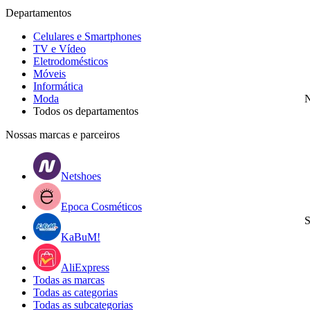
Departamentos
Celulares e Smartphones
TV e Vídeo
Eletrodomésticos
Móveis
Informática
Moda
N
Todos os departamentos
Nossas marcas e parceiros
Netshoes
Epoca Cosméticos
S
KaBuM!
AliExpress
Todas as marcas
Todas as categorias
Todas as subcategorias