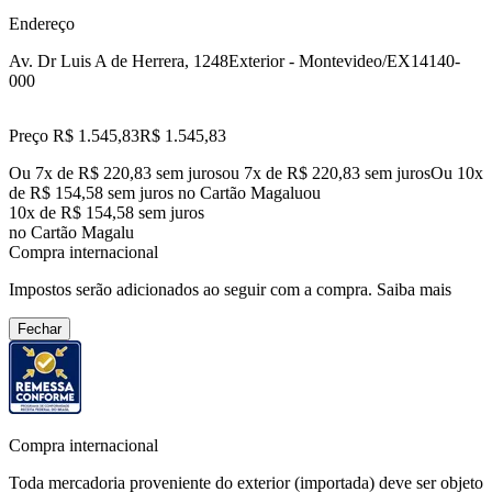
Endereço
Av. Dr Luis A de Herrera, 1248
Exterior - Montevideo/EX
14140-
000
Preço R$ 1.545,83
R$
1.545
,
83
Ou 7x de R$ 220,83 sem juros
ou
7
x de
R$ 220,83
sem juros
Ou 10x
de R$ 154,58 sem juros no Cartão Magalu
ou
10
x de
R$ 154,58
sem juros
no Cartão Magalu
Compra internacional
Impostos serão adicionados ao seguir com a compra.
Saiba mais
Fechar
Compra internacional
Toda mercadoria proveniente do exterior (importada) deve ser objeto