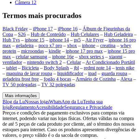
Câmera 12
Termos mais procurados
Black Friday
–
iPhone 17
–
iPhone 16
–
Álbum de Figurinhas da
Copa
–
S26
–
Hub de Conteúdo
–
Hub Celulares
–
Hub Geladeira
–
Hub Tvs
–
iphone 15
–
iphone 14
–
ps5
–
Air Fryer
–
iphone 16 pro
max
–
geladeira
–
poco x7 pro
–
xbox
–
iphone
–
creatina
–
whey
protein
–
microondas
–
kindle
–
iphone 17 pro max
–
iphone 15 pro
max
–
celular samsung
–
iphone 16e
–
xbox series s
–
xiaomi
–
ventilador
–
nintendo switch 2
–
Celular
–
Ar Condicionado Portátil
–
tablet
–
Bicicleta
–
Body Splash
–
jbl
–
redmi note 14
–
tenis nike
–
maquina de lavar roupa
–
liquidificador
–
ipad
–
guarda roupa
–
geladeira frost free
–
fogão 4 bocas
–
Armário de Cozinha
–
Alexa
–
TV 50 polegadas
–
TV 32 polegadas
Mais informações
Blog da Lu
Nossas lojas
WhatsApp da Lu
Tenha sua
loja
Regulamento
Acessibilidade
Segurança e Privacidade
Preços e condições de pagamento exclusivos para compras via
internet, podendo variar nas lojas físicas. Ofertas válidas na compra
de até 5 peças de cada produto por cliente, até o término dos nossos
estoques para internet. Caso os produtos apresentem divergências de
valores, o preço válido é o da sacola de compras.