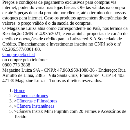
Preços e condições de pagamento exclusivos para compras via
internet, podendo variar nas lojas físicas. Ofertas válidas na compra
de até 5 peças de cada produto por cliente, até o término dos nossos
estoques para internet. Caso os produtos apresentem divergências de
valores, o preço válido é o da sacola de compras.
O Magazine Luiza atua como correspondente no País, nos termos da
Resolução CMN nº 4.935/2021, e encaminha propostas de cartão de
crédito e operações de crédito para a Luizacred S.A Sociedade de
Crédito, Financiamento e Investimento inscrita no CNPJ sob o nº
02.206.577/0001-80.
Compre pelo chat
ou compre pelo telefone:
0800 773 3838
Magazine Luiza S/A - CNPJ: 47.960.950/1088-36 - Endereço: Rua
Arnulfo de Lima, 2385 - Vila Santa Cruz, Franca/SP - CEP 14.403-
471 ® Magazine Luiza – Todos os direitos reservados.
Home
>
câmeras e drones
>
Câmeras e Filmadoras
>
Câmera Instantâneas
>
Câmera Instax Mini Fujifilm com 20 Filmes e Acessórios de
Tecido