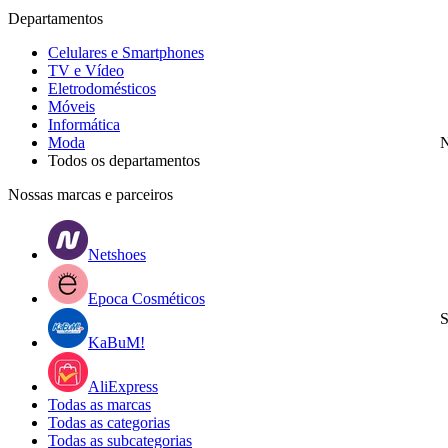
Departamentos
Celulares e Smartphones
TV e Vídeo
Eletrodomésticos
Móveis
Informática
Moda
N
Todos os departamentos
Nossas marcas e parceiros
Netshoes
Epoca Cosméticos
S
KaBuM!
AliExpress
Todas as marcas
Todas as categorias
Todas as subcategorias