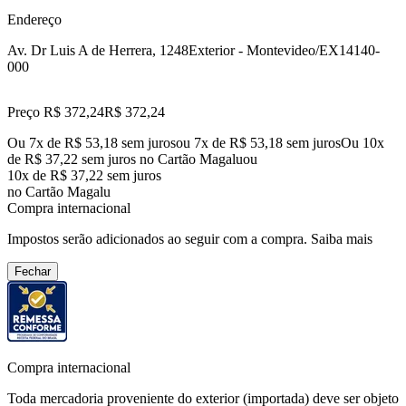
Endereço
Av. Dr Luis A de Herrera, 1248
Exterior - Montevideo/EX
14140-
000
Preço R$ 372,24
R$
372
,
24
Ou 7x de R$ 53,18 sem juros
ou
7
x de
R$ 53,18
sem juros
Ou 10x
de R$ 37,22 sem juros no Cartão Magalu
ou
10
x de
R$ 37,22
sem juros
no Cartão Magalu
Compra internacional
Impostos serão adicionados ao seguir com a compra.
Saiba mais
Fechar
Compra internacional
Toda mercadoria proveniente do exterior (importada) deve ser objeto