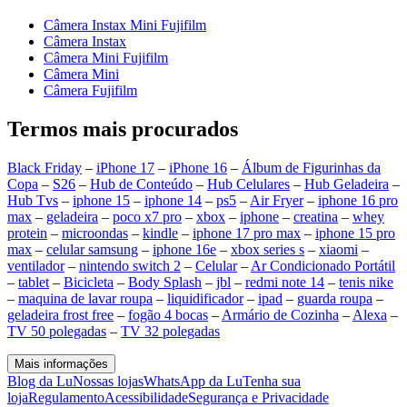
Câmera Instax Mini Fujifilm
Câmera Instax
Câmera Mini Fujifilm
Câmera Mini
Câmera Fujifilm
Termos mais procurados
Black Friday
–
iPhone 17
–
iPhone 16
–
Álbum de Figurinhas da
Copa
–
S26
–
Hub de Conteúdo
–
Hub Celulares
–
Hub Geladeira
–
Hub Tvs
–
iphone 15
–
iphone 14
–
ps5
–
Air Fryer
–
iphone 16 pro
max
–
geladeira
–
poco x7 pro
–
xbox
–
iphone
–
creatina
–
whey
protein
–
microondas
–
kindle
–
iphone 17 pro max
–
iphone 15 pro
max
–
celular samsung
–
iphone 16e
–
xbox series s
–
xiaomi
–
ventilador
–
nintendo switch 2
–
Celular
–
Ar Condicionado Portátil
–
tablet
–
Bicicleta
–
Body Splash
–
jbl
–
redmi note 14
–
tenis nike
–
maquina de lavar roupa
–
liquidificador
–
ipad
–
guarda roupa
–
geladeira frost free
–
fogão 4 bocas
–
Armário de Cozinha
–
Alexa
–
TV 50 polegadas
–
TV 32 polegadas
Mais informações
Blog da Lu
Nossas lojas
WhatsApp da Lu
Tenha sua
loja
Regulamento
Acessibilidade
Segurança e Privacidade