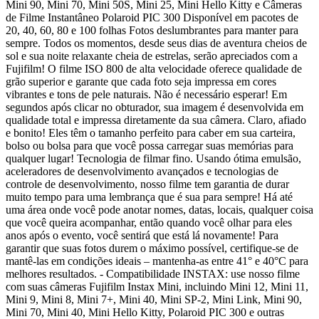
Mini 90, Mini 70, Mini 50S, Mini 25, Mini Hello Kitty e Câmeras
de Filme Instantâneo Polaroid PIC 300 Disponível em pacotes de
20, 40, 60, 80 e 100 folhas Fotos deslumbrantes para manter para
sempre. Todos os momentos, desde seus dias de aventura cheios de
sol e sua noite relaxante cheia de estrelas, serão apreciados com a
Fujifilm! O filme ISO 800 de alta velocidade oferece qualidade de
grão superior e garante que cada foto seja impressa em cores
vibrantes e tons de pele naturais. Não é necessário esperar! Em
segundos após clicar no obturador, sua imagem é desenvolvida em
qualidade total e impressa diretamente da sua câmera. Claro, afiado
e bonito! Eles têm o tamanho perfeito para caber em sua carteira,
bolso ou bolsa para que você possa carregar suas memórias para
qualquer lugar! Tecnologia de filmar fino. Usando ótima emulsão,
aceleradores de desenvolvimento avançados e tecnologias de
controle de desenvolvimento, nosso filme tem garantia de durar
muito tempo para uma lembrança que é sua para sempre! Há até
uma área onde você pode anotar nomes, datas, locais, qualquer coisa
que você queira acompanhar, então quando você olhar para eles
anos após o evento, você sentirá que está lá novamente! Para
garantir que suas fotos durem o máximo possível, certifique-se de
mantê-las em condições ideais – mantenha-as entre 41° e 40°C para
melhores resultados. - Compatibilidade INSTAX: use nosso filme
com suas câmeras Fujifilm Instax Mini, incluindo Mini 12, Mini 11,
Mini 9, Mini 8, Mini 7+, Mini 40, Mini SP-2, Mini Link, Mini 90,
Mini 70, Mini 40, Mini Hello Kitty, Polaroid PIC 300 e outras