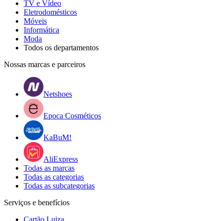
TV e Vídeo
Eletrodomésticos
Móveis
Informática
Moda
Todos os departamentos
Nossas marcas e parceiros
Netshoes
Epoca Cosméticos
KaBuM!
AliExpress
Todas as marcas
Todas as categorias
Todas as subcategorias
Serviços e benefícios
Cartão Luiza