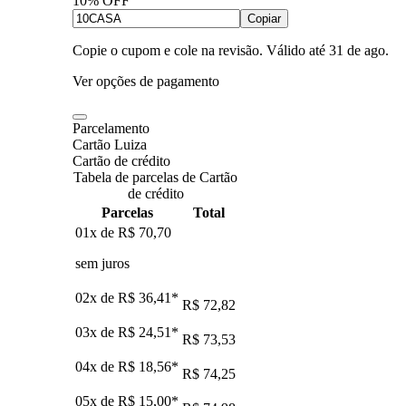
10% OFF
Copiar
Copie o cupom e cole na revisão. Válido até
31 de ago
.
Ver opções de pagamento
Parcelamento
Cartão Luiza
Cartão de crédito
Tabela de parcelas de Cartão
de crédito
Parcelas
Total
01x de
R$ 70,70
sem juros
02x de
R$ 36,41
*
R$ 72,82
03x de
R$ 24,51
*
R$ 73,53
04x de
R$ 18,56
*
R$ 74,25
05x de
R$ 15,00
*