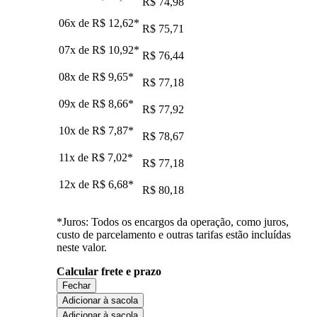
R$ 74,98
06x de
R$ 12,62
*
R$ 75,71
07x de
R$ 10,92
*
R$ 76,44
08x de
R$ 9,65
*
R$ 77,18
09x de
R$ 8,66
*
R$ 77,92
10x de
R$ 7,87
*
R$ 78,67
11x de
R$ 7,02
*
R$ 77,18
12x de
R$ 6,68
*
R$ 80,18
*Juros: Todos os encargos da operação, como juros,
custo de parcelamento e outras tarifas estão incluídas
neste valor.
Calcular frete e prazo
Fechar
Adicionar à sacola
Adicionar à sacola