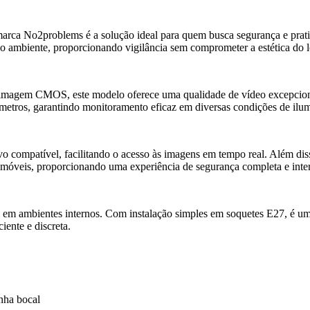
rca No2problems é a solução ideal para quem busca segurança e prat
ao ambiente, proporcionando vigilância sem comprometer a estética do l
imagem CMOS, este modelo oferece uma qualidade de vídeo excepcion
metros, garantindo monitoramento eficaz em diversas condições de ilu
vo compatível, facilitando o acesso às imagens em tempo real. Além dis
 móveis, proporcionando uma experiência de segurança completa e inter
so em ambientes internos. Com instalação simples em soquetes E27, é u
iente e discreta.
ha bocal