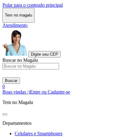
Pular para o conteudo principal
Tem no magalu
Atendimento
Digite seu CEP
Buscar no Magalu
Buscar
0
Boas vindas :)
Entre ou Cadastre-se
Tem no Magalu
Departamentos
Celulares e Smartphones