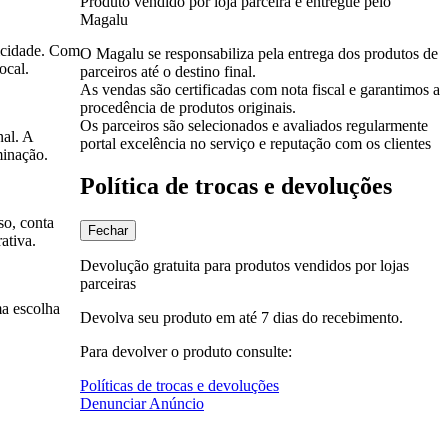
Produto vendido por loja parceira e entregue pelo
Magalu
icidade. Com
O Magalu se responsabiliza pela entrega dos produtos de
ocal.
parceiros até o destino final.
As vendas são certificadas com nota fiscal e garantimos a
procedência de produtos originais.
Os parceiros são selecionados e avaliados regularmente
al. A
portal excelência no serviço e reputação com os clientes
minação.
Política de trocas e devoluções
so, conta
Fechar
ativa.
Devolução gratuita para produtos vendidos por lojas
parceiras
ma escolha
Devolva seu produto em até 7 dias do recebimento.
Para devolver o produto consulte:
Políticas de trocas e devoluções
Denunciar Anúncio