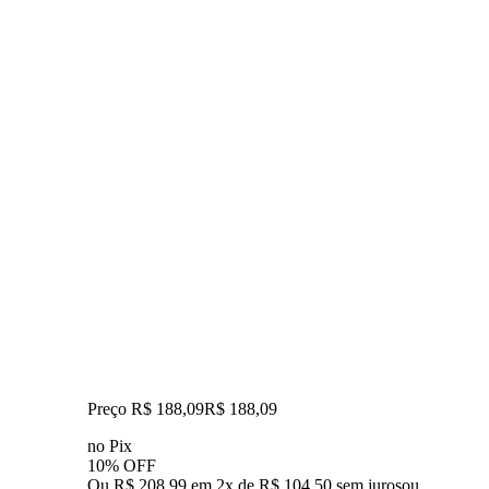
Preço R$ 188,09
R$
188
,
09
no Pix
10% OFF
Ou R$ 208,99 em 2x de R$ 104,50 sem juros
ou