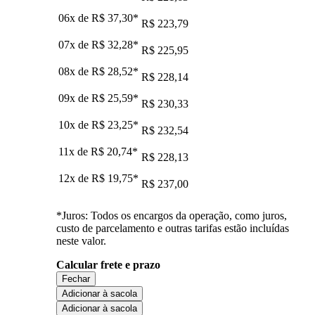
06x de
R$ 37,30
*
R$ 223,79
07x de
R$ 32,28
*
R$ 225,95
08x de
R$ 28,52
*
R$ 228,14
09x de
R$ 25,59
*
R$ 230,33
10x de
R$ 23,25
*
R$ 232,54
11x de
R$ 20,74
*
R$ 228,13
12x de
R$ 19,75
*
R$ 237,00
*Juros: Todos os encargos da operação, como juros,
custo de parcelamento e outras tarifas estão incluídas
neste valor.
Calcular frete e prazo
Fechar
Adicionar à sacola
Adicionar à sacola