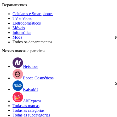
Departamentos
Celulares e Smartphones
TV e Vídeo
Eletrodomésticos
Móveis
Informática
Moda
N
Todos os departamentos
Nossas marcas e parceiros
Netshoes
Epoca Cosméticos
S
KaBuM!
AliExpress
Todas as marcas
Todas as categorias
Todas as subcategorias