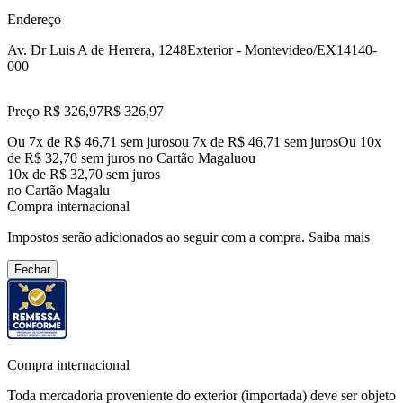
Endereço
Av. Dr Luis A de Herrera, 1248
Exterior - Montevideo/EX
14140-
000
Preço R$ 326,97
R$
326
,
97
Ou 7x de R$ 46,71 sem juros
ou
7
x de
R$ 46,71
sem juros
Ou 10x
de R$ 32,70 sem juros no Cartão Magalu
ou
10
x de
R$ 32,70
sem juros
no Cartão Magalu
Compra internacional
Impostos serão adicionados ao seguir com a compra.
Saiba mais
Fechar
Compra internacional
Toda mercadoria proveniente do exterior (importada) deve ser objeto