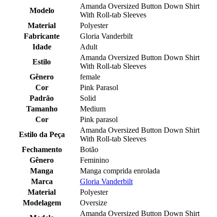
Amanda Oversized Button Down Shirt
Modelo
With Roll-tab Sleeves
Material
Polyester
Fabricante
Gloria Vanderbilt
Idade
Adult
Amanda Oversized Button Down Shirt
Estilo
With Roll-tab Sleeves
Gênero
female
Cor
Pink Parasol
Padrão
Solid
Tamanho
Medium
Cor
Pink parasol
Amanda Oversized Button Down Shirt
Estilo da Peça
With Roll-tab Sleeves
Fechamento
Botão
Gênero
Feminino
Manga
Manga comprida enrolada
Marca
Gloria Vanderbilt
Material
Polyester
Modelagem
Oversize
Amanda Oversized Button Down Shirt