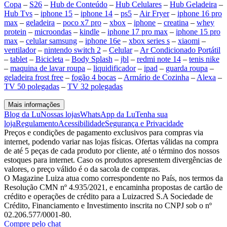
Copa
–
S26
–
Hub de Conteúdo
–
Hub Celulares
–
Hub Geladeira
–
Hub Tvs
–
iphone 15
–
iphone 14
–
ps5
–
Air Fryer
–
iphone 16 pro
max
–
geladeira
–
poco x7 pro
–
xbox
–
iphone
–
creatina
–
whey
protein
–
microondas
–
kindle
–
iphone 17 pro max
–
iphone 15 pro
max
–
celular samsung
–
iphone 16e
–
xbox series s
–
xiaomi
–
ventilador
–
nintendo switch 2
–
Celular
–
Ar Condicionado Portátil
–
tablet
–
Bicicleta
–
Body Splash
–
jbl
–
redmi note 14
–
tenis nike
–
maquina de lavar roupa
–
liquidificador
–
ipad
–
guarda roupa
–
geladeira frost free
–
fogão 4 bocas
–
Armário de Cozinha
–
Alexa
–
TV 50 polegadas
–
TV 32 polegadas
Mais informações
Blog da Lu
Nossas lojas
WhatsApp da Lu
Tenha sua
loja
Regulamento
Acessibilidade
Segurança e Privacidade
Preços e condições de pagamento exclusivos para compras via
internet, podendo variar nas lojas físicas. Ofertas válidas na compra
de até 5 peças de cada produto por cliente, até o término dos nossos
estoques para internet. Caso os produtos apresentem divergências de
valores, o preço válido é o da sacola de compras.
O Magazine Luiza atua como correspondente no País, nos termos da
Resolução CMN nº 4.935/2021, e encaminha propostas de cartão de
crédito e operações de crédito para a Luizacred S.A Sociedade de
Crédito, Financiamento e Investimento inscrita no CNPJ sob o nº
02.206.577/0001-80.
Compre pelo chat