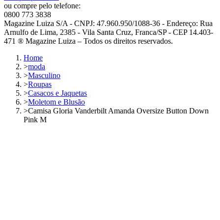
ou compre pelo telefone:
0800 773 3838
Magazine Luiza S/A - CNPJ: 47.960.950/1088-36 - Endereço: Rua
Arnulfo de Lima, 2385 - Vila Santa Cruz, Franca/SP - CEP 14.403-
471 ® Magazine Luiza – Todos os direitos reservados.
Home
>
moda
>
Masculino
>
Roupas
>
Casacos e Jaquetas
>
Moletom e Blusão
>
Camisa Gloria Vanderbilt Amanda Oversize Button Down
Pink M