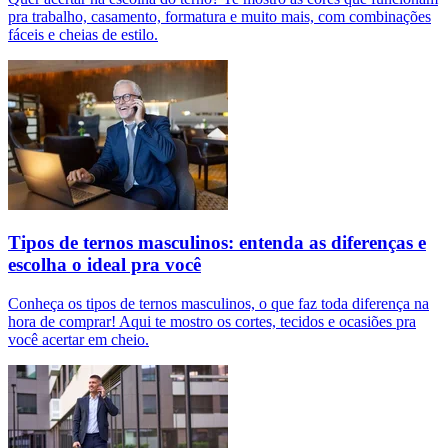
pra trabalho, casamento, formatura e muito mais, com combinações
fáceis e cheias de estilo.
Tipos de ternos masculinos: entenda as diferenças e
escolha o ideal pra você
Conheça os tipos de ternos masculinos, o que faz toda diferença na
hora de comprar! Aqui te mostro os cortes, tecidos e ocasiões pra
você acertar em cheio.