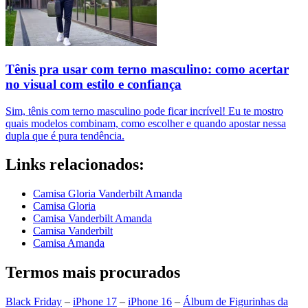
Tênis pra usar com terno masculino: como acertar
no visual com estilo e confiança
Sim, tênis com terno masculino pode ficar incrível! Eu te mostro
quais modelos combinam, como escolher e quando apostar nessa
dupla que é pura tendência.
Links relacionados:
Camisa Gloria Vanderbilt Amanda
Camisa Gloria
Camisa Vanderbilt Amanda
Camisa Vanderbilt
Camisa Amanda
Termos mais procurados
Black Friday
–
iPhone 17
–
iPhone 16
–
Álbum de Figurinhas da