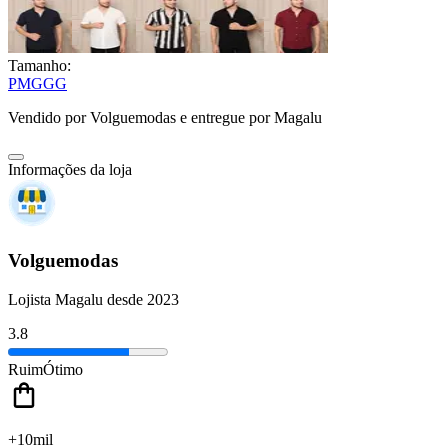
Tamanho:
P
M
G
GG
Vendido por
Volguemodas
e entregue por
Magalu
Informações da loja
Volguemodas
Lojista Magalu desde 2023
3.8
Ruim
Ótimo
+10mil