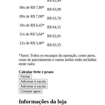
R$ 62,49
08x de
R$ 7,89
*
R$ 63,09
09x de
R$ 7,08
*
R$ 63,70
10x de
R$ 6,43
*
R$ 64,31
11x de
R$ 5,64
*
R$ 62,01
12x de
R$ 5,46
*
R$ 65,55
*Juros: Todos os encargos da operação, como juros,
custo de parcelamento e outras tarifas estão incluídas
neste valor.
Calcular frete e prazo
Fechar
Adicionar à sacola
Adicionar à sacola
Comprar agora
Informações da loja