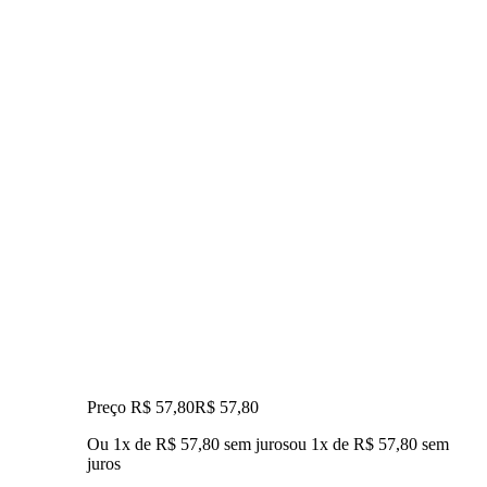
Preço R$ 57,80
R$
57
,
80
Ou 1x de R$ 57,80 sem juros
ou
1
x de
R$ 57,80
sem
juros