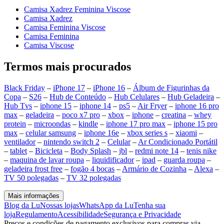
Camisa Xadrez Feminina Viscose
Camisa Xadrez
Camisa Feminina Viscose
Camisa Feminina
Camisa Viscose
Termos mais procurados
Black Friday
–
iPhone 17
–
iPhone 16
–
Álbum de Figurinhas da
Copa
–
S26
–
Hub de Conteúdo
–
Hub Celulares
–
Hub Geladeira
–
Hub Tvs
–
iphone 15
–
iphone 14
–
ps5
–
Air Fryer
–
iphone 16 pro
max
–
geladeira
–
poco x7 pro
–
xbox
–
iphone
–
creatina
–
whey
protein
–
microondas
–
kindle
–
iphone 17 pro max
–
iphone 15 pro
max
–
celular samsung
–
iphone 16e
–
xbox series s
–
xiaomi
–
ventilador
–
nintendo switch 2
–
Celular
–
Ar Condicionado Portátil
–
tablet
–
Bicicleta
–
Body Splash
–
jbl
–
redmi note 14
–
tenis nike
–
maquina de lavar roupa
–
liquidificador
–
ipad
–
guarda roupa
–
geladeira frost free
–
fogão 4 bocas
–
Armário de Cozinha
–
Alexa
–
TV 50 polegadas
–
TV 32 polegadas
Mais informações
Blog da Lu
Nossas lojas
WhatsApp da Lu
Tenha sua
loja
Regulamento
Acessibilidade
Segurança e Privacidade
Preços e condições de pagamento exclusivos para compras via