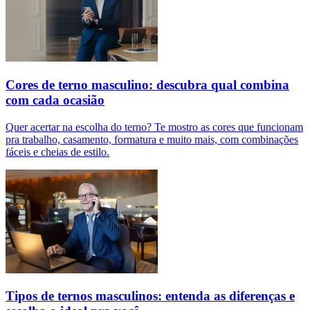
Cores de terno masculino: descubra qual combina
com cada ocasião
Quer acertar na escolha do terno? Te mostro as cores que funcionam
pra trabalho, casamento, formatura e muito mais, com combinações
fáceis e cheias de estilo.
Tipos de ternos masculinos: entenda as diferenças e