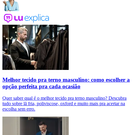
Melhor tecido pra terno masculino: como escolher a
opção perfeita pra cada ocasião
Quer saber qual é o melhor tecido pra terno masculino? Descubra
tudo sobre lã fria, poliviscose, oxford e muito mais pra acertar na
escolha sem erro.