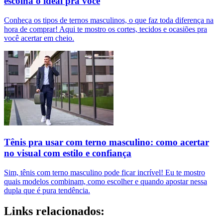
escolha o ideal pra você
Conheça os tipos de ternos masculinos, o que faz toda diferença na
hora de comprar! Aqui te mostro os cortes, tecidos e ocasiões pra
você acertar em cheio.
Tênis pra usar com terno masculino: como acertar
no visual com estilo e confiança
Sim, tênis com terno masculino pode ficar incrível! Eu te mostro
quais modelos combinam, como escolher e quando apostar nessa
dupla que é pura tendência.
Links relacionados: