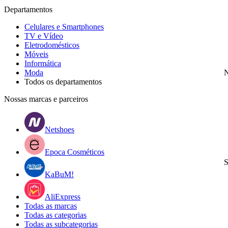
Departamentos
Celulares e Smartphones
TV e Vídeo
Eletrodomésticos
Móveis
Informática
Moda
N
Todos os departamentos
Nossas marcas e parceiros
Netshoes
Epoca Cosméticos
S
KaBuM!
AliExpress
Todas as marcas
Todas as categorias
Todas as subcategorias