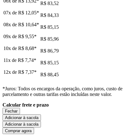
06x de
R$ 13,92
*
R$ 83,52
07x de
R$ 12,05
*
R$ 84,33
08x de
R$ 10,64
*
R$ 85,15
09x de
R$ 9,55
*
R$ 85,96
10x de
R$ 8,68
*
R$ 86,79
11x de
R$ 7,74
*
R$ 85,15
12x de
R$ 7,37
*
R$ 88,45
*Juros: Todos os encargos da operação, como juros, custo de
parcelamento e outras tarifas estão incluídas neste valor.
Calcular frete e prazo
Fechar
Adicionar à sacola
Adicionar à sacola
Comprar agora