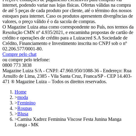
internet, podendo variar nas lojas físicas. Ofertas válidas na compra
de até 5 peças de cada produto por cliente, até o término dos nossos
estoques para internet. Caso os produtos apresentem divergências de
valores, o preço válido é o da sacola de compras.
O Magazine Luiza atua como correspondente no País, nos termos da
Resolução CMN nº 4.935/2021, e encaminha propostas de cartão de
crédito e operações de crédito para a Luizacred S.A Sociedade de
Crédito, Financiamento e Investimento inscrita no CNPJ sob o nº
02.206.577/0001-80.
Compre pelo chat
ou compre pelo telefone:
0800 773 3838
Magazine Luiza S/A - CNPJ: 47.960.950/1088-36 - Endereço: Rua
Arnulfo de Lima, 2385 - Vila Santa Cruz, Franca/SP - CEP 14.403-
471 ® Magazine Luiza – Todos os direitos reservados.
Home
>
moda
>
Feminino
>
Roupas
>
Blusa
>
Camisa Xadrez Feminina Viscose Festa Junina Manga
Longa - MK