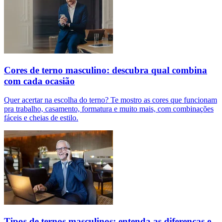
Cores de terno masculino: descubra qual combina
com cada ocasião
Quer acertar na escolha do terno? Te mostro as cores que funcionam
pra trabalho, casamento, formatura e muito mais, com combinações
fáceis e cheias de estilo.
Tipos de ternos masculinos: entenda as diferenças e