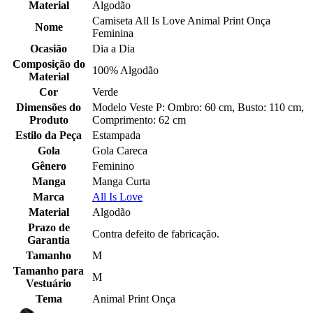
Material
Algodão
Camiseta All Is Love Animal Print Onça
Nome
Feminina
Ocasião
Dia a Dia
Composição do
100% Algodão
Material
Cor
Verde
Dimensões do
Modelo Veste P: Ombro: 60 cm, Busto: 110 cm,
Produto
Comprimento: 62 cm
Estilo da Peça
Estampada
Gola
Gola Careca
Gênero
Feminino
Manga
Manga Curta
Marca
All Is Love
Material
Algodão
Prazo de
Contra defeito de fabricação.
Garantia
Tamanho
M
Tamanho para
M
Vestuário
Tema
Animal Print Onça