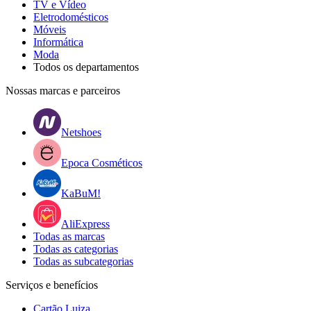
TV e Vídeo
Eletrodomésticos
Móveis
Informática
Moda
Todos os departamentos
Nossas marcas e parceiros
Netshoes
Epoca Cosméticos
KaBuM!
AliExpress
Todas as marcas
Todas as categorias
Todas as subcategorias
Serviços e benefícios
Cartão Luiza