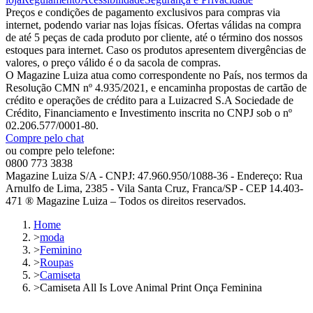
Preços e condições de pagamento exclusivos para compras via
internet, podendo variar nas lojas físicas. Ofertas válidas na compra
de até 5 peças de cada produto por cliente, até o término dos nossos
estoques para internet. Caso os produtos apresentem divergências de
valores, o preço válido é o da sacola de compras.
O Magazine Luiza atua como correspondente no País, nos termos da
Resolução CMN nº 4.935/2021, e encaminha propostas de cartão de
crédito e operações de crédito para a Luizacred S.A Sociedade de
Crédito, Financiamento e Investimento inscrita no CNPJ sob o nº
02.206.577/0001-80.
Compre pelo chat
ou compre pelo telefone:
0800 773 3838
Magazine Luiza S/A - CNPJ: 47.960.950/1088-36 - Endereço: Rua
Arnulfo de Lima, 2385 - Vila Santa Cruz, Franca/SP - CEP 14.403-
471 ® Magazine Luiza – Todos os direitos reservados.
Home
>
moda
>
Feminino
>
Roupas
>
Camiseta
>
Camiseta All Is Love Animal Print Onça Feminina