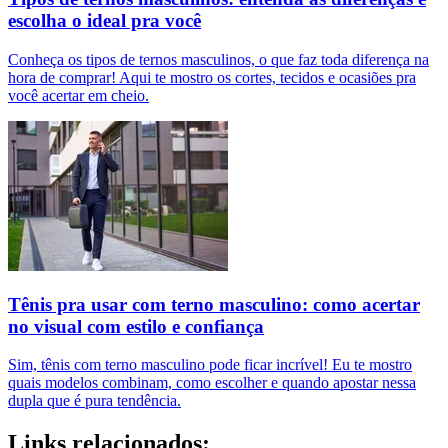
escolha o ideal pra você
Conheça os tipos de ternos masculinos, o que faz toda diferença na
hora de comprar! Aqui te mostro os cortes, tecidos e ocasiões pra
você acertar em cheio.
Tênis pra usar com terno masculino: como acertar
no visual com estilo e confiança
Sim, tênis com terno masculino pode ficar incrível! Eu te mostro
quais modelos combinam, como escolher e quando apostar nessa
dupla que é pura tendência.
Links relacionados: