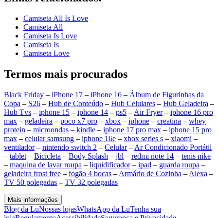
Camiseta All Is Love
Camiseta All
Camiseta Is Love
Camiseta Is
Camiseta Love
Termos mais procurados
Black Friday
–
iPhone 17
–
iPhone 16
–
Álbum de Figurinhas da
Copa
–
S26
–
Hub de Conteúdo
–
Hub Celulares
–
Hub Geladeira
–
Hub Tvs
–
iphone 15
–
iphone 14
–
ps5
–
Air Fryer
–
iphone 16 pro
max
–
geladeira
–
poco x7 pro
–
xbox
–
iphone
–
creatina
–
whey
protein
–
microondas
–
kindle
–
iphone 17 pro max
–
iphone 15 pro
max
–
celular samsung
–
iphone 16e
–
xbox series s
–
xiaomi
–
ventilador
–
nintendo switch 2
–
Celular
–
Ar Condicionado Portátil
–
tablet
–
Bicicleta
–
Body Splash
–
jbl
–
redmi note 14
–
tenis nike
–
maquina de lavar roupa
–
liquidificador
–
ipad
–
guarda roupa
–
geladeira frost free
–
fogão 4 bocas
–
Armário de Cozinha
–
Alexa
–
TV 50 polegadas
–
TV 32 polegadas
Mais informações
Blog da Lu
Nossas lojas
WhatsApp da Lu
Tenha sua
loja
Regulamento
Acessibilidade
Segurança e Privacidade