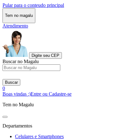
Pular para o conteudo principal
Tem no magalu
Atendimento
Digite seu CEP
Buscar no Magalu
Buscar
0
Boas vindas :)
Entre ou Cadastre-se
Tem no Magalu
Departamentos
Celulares e Smartphones