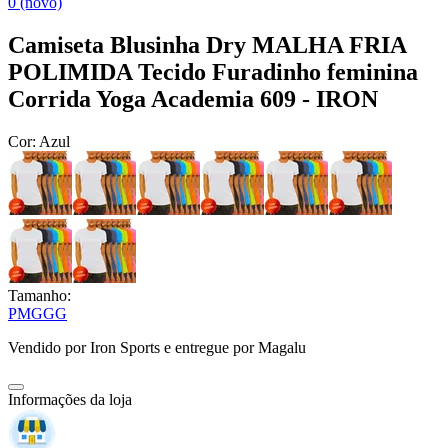
0 (novo)
Camiseta Blusinha Dry MALHA FRIA
POLIMIDA Tecido Furadinho feminina
Corrida Yoga Academia 609 - IRON
Cor:
Azul
Tamanho:
P
M
G
GG
Vendido por
Iron Sports
e entregue por
Magalu
Informações da loja