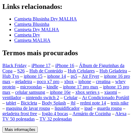
Links relacionados:
Camiseta Blusinha Dry MALHA
Camiseta Blusinha
Camiseta Dry MALHA
Camiseta Dry
Camiseta MALHA
Termos mais procurados
Black Friday
–
iPhone 17
–
iPhone 16
–
Álbum de Figurinhas da
Copa
–
S26
–
Hub de Conteúdo
–
Hub Celulares
–
Hub Geladeira
–
Hub Tvs
–
iphone 15
–
iphone 14
–
ps5
–
Air Fryer
–
iphone 16 pro
max
–
geladeira
–
poco x7 pro
–
xbox
–
iphone
–
creatina
–
whey
protein
–
microondas
–
kindle
–
iphone 17 pro max
–
iphone 15 pro
max
–
celular samsung
–
iphone 16e
–
xbox series s
–
xiaomi
–
ventilador
–
nintendo switch 2
–
Celular
–
Ar Condicionado Portátil
–
tablet
–
Bicicleta
–
Body Splash
–
jbl
–
redmi note 14
–
tenis nike
–
maquina de lavar roupa
–
liquidificador
–
ipad
–
guarda roupa
–
geladeira frost free
–
fogão 4 bocas
–
Armário de Cozinha
–
Alexa
–
TV 50 polegadas
–
TV 32 polegadas
Mais informações