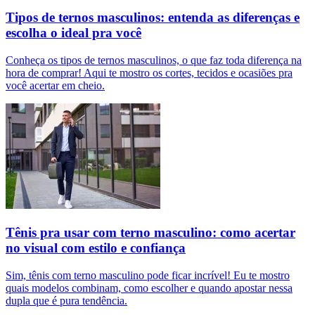
Tipos de ternos masculinos: entenda as diferenças e
escolha o ideal pra você
Conheça os tipos de ternos masculinos, o que faz toda diferença na
hora de comprar! Aqui te mostro os cortes, tecidos e ocasiões pra
você acertar em cheio.
Tênis pra usar com terno masculino: como acertar
no visual com estilo e confiança
Sim, tênis com terno masculino pode ficar incrível! Eu te mostro
quais modelos combinam, como escolher e quando apostar nessa
dupla que é pura tendência.