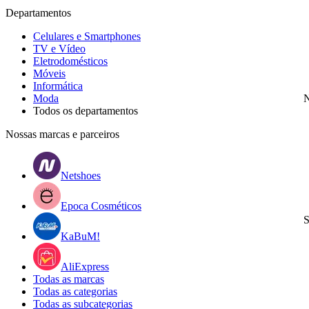
Departamentos
Celulares e Smartphones
TV e Vídeo
Eletrodomésticos
Móveis
Informática
Moda
N
Todos os departamentos
Nossas marcas e parceiros
Netshoes
Epoca Cosméticos
S
KaBuM!
AliExpress
Todas as marcas
Todas as categorias
Todas as subcategorias