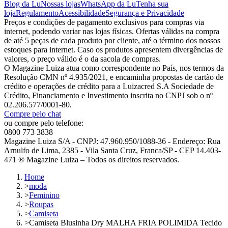
Blog da Lu
Nossas lojas
WhatsApp da Lu
Tenha sua
loja
Regulamento
Acessibilidade
Segurança e Privacidade
Preços e condições de pagamento exclusivos para compras via
internet, podendo variar nas lojas físicas. Ofertas válidas na compra
de até 5 peças de cada produto por cliente, até o término dos nossos
estoques para internet. Caso os produtos apresentem divergências de
valores, o preço válido é o da sacola de compras.
O Magazine Luiza atua como correspondente no País, nos termos da
Resolução CMN nº 4.935/2021, e encaminha propostas de cartão de
crédito e operações de crédito para a Luizacred S.A Sociedade de
Crédito, Financiamento e Investimento inscrita no CNPJ sob o nº
02.206.577/0001-80.
Compre pelo chat
ou compre pelo telefone:
0800 773 3838
Magazine Luiza S/A - CNPJ: 47.960.950/1088-36 - Endereço: Rua
Arnulfo de Lima, 2385 - Vila Santa Cruz, Franca/SP - CEP 14.403-
471 ® Magazine Luiza – Todos os direitos reservados.
Home
>
moda
>
Feminino
>
Roupas
>
Camiseta
>
Camiseta Blusinha Dry MALHA FRIA POLIMIDA Tecido