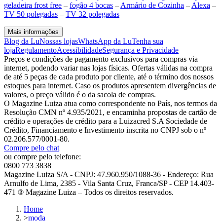
geladeira frost free
–
fogão 4 bocas
–
Armário de Cozinha
–
Alexa
–
TV 50 polegadas
–
TV 32 polegadas
Mais informações
Blog da Lu
Nossas lojas
WhatsApp da Lu
Tenha sua
loja
Regulamento
Acessibilidade
Segurança e Privacidade
Preços e condições de pagamento exclusivos para compras via
internet, podendo variar nas lojas físicas. Ofertas válidas na compra
de até 5 peças de cada produto por cliente, até o término dos nossos
estoques para internet. Caso os produtos apresentem divergências de
valores, o preço válido é o da sacola de compras.
O Magazine Luiza atua como correspondente no País, nos termos da
Resolução CMN nº 4.935/2021, e encaminha propostas de cartão de
crédito e operações de crédito para a Luizacred S.A Sociedade de
Crédito, Financiamento e Investimento inscrita no CNPJ sob o nº
02.206.577/0001-80.
Compre pelo chat
ou compre pelo telefone:
0800 773 3838
Magazine Luiza S/A - CNPJ: 47.960.950/1088-36 - Endereço: Rua
Arnulfo de Lima, 2385 - Vila Santa Cruz, Franca/SP - CEP 14.403-
471 ® Magazine Luiza – Todos os direitos reservados.
Home
>
moda