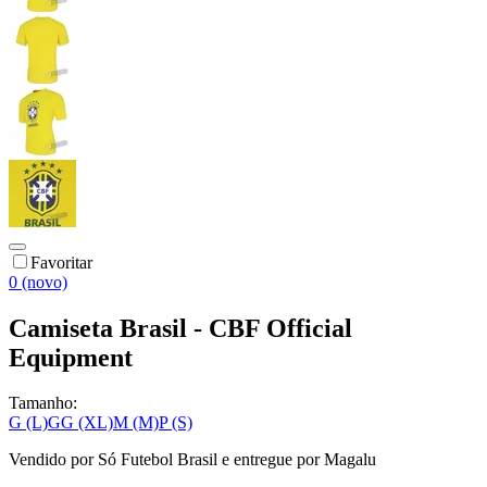
Favoritar
0 (novo)
Camiseta Brasil - CBF Official
Equipment
Tamanho:
G (L)
GG (XL)
M (M)
P (S)
Vendido por
Só Futebol Brasil
e entregue por
Magalu