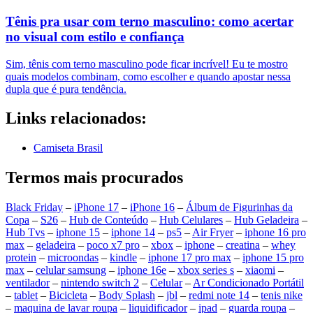
Tênis pra usar com terno masculino: como acertar
no visual com estilo e confiança
Sim, tênis com terno masculino pode ficar incrível! Eu te mostro
quais modelos combinam, como escolher e quando apostar nessa
dupla que é pura tendência.
Links relacionados:
Camiseta Brasil
Termos mais procurados
Black Friday
–
iPhone 17
–
iPhone 16
–
Álbum de Figurinhas da
Copa
–
S26
–
Hub de Conteúdo
–
Hub Celulares
–
Hub Geladeira
–
Hub Tvs
–
iphone 15
–
iphone 14
–
ps5
–
Air Fryer
–
iphone 16 pro
max
–
geladeira
–
poco x7 pro
–
xbox
–
iphone
–
creatina
–
whey
protein
–
microondas
–
kindle
–
iphone 17 pro max
–
iphone 15 pro
max
–
celular samsung
–
iphone 16e
–
xbox series s
–
xiaomi
–
ventilador
–
nintendo switch 2
–
Celular
–
Ar Condicionado Portátil
–
tablet
–
Bicicleta
–
Body Splash
–
jbl
–
redmi note 14
–
tenis nike
–
maquina de lavar roupa
–
liquidificador
–
ipad
–
guarda roupa
–