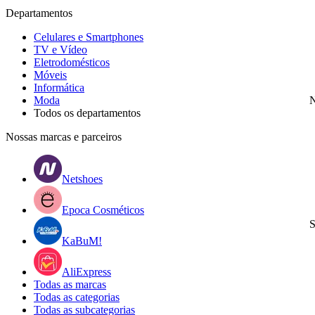
Departamentos
Celulares e Smartphones
TV e Vídeo
Eletrodomésticos
Móveis
Informática
Moda
N
Todos os departamentos
Nossas marcas e parceiros
Netshoes
Epoca Cosméticos
S
KaBuM!
AliExpress
Todas as marcas
Todas as categorias
Todas as subcategorias