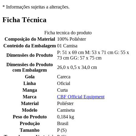
* Informações sujeitas a alterações.
Ficha Técnica
Ficha tecnica do produto
Composição do Material
100% Poliéster
Conteúdo da Embalagem
01 Camisa
P: 51 x 69 cm M: 53 x 71 cm G: 55 x
Dimensões do Produto
73 cm GG: 57 x 75 cm
Dimensões do Produto
26,0 x 0,5 x 34,0 cm
com Embalagem
Gola
Careca
Linha
Oficial
Manga
Curta
Marca
CBF Official Equipment
Material
Poliéster
Modelo
Camiseta
Peso do Produto
0,184 kg
Produção
Brasil
Tamanho
P (S)