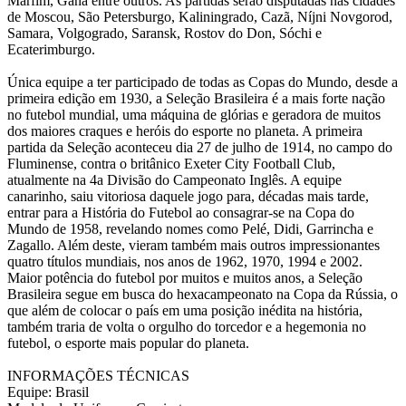
Marfim, Gana entre outros. As partidas serão disputadas nas cidades
de Moscou, São Petersburgo, Kaliningrado, Cazã, Níjni Novgorod,
Samara, Volgogrado, Saransk, Rostov do Don, Sóchi e
Ecaterimburgo.
Única equipe a ter participado de todas as Copas do Mundo, desde a
primeira edição em 1930, a Seleção Brasileira é a mais forte nação
no futebol mundial, uma máquina de glórias e geradora de muitos
dos maiores craques e heróis do esporte no planeta. A primeira
partida da Seleção aconteceu dia 27 de julho de 1914, no campo do
Fluminense, contra o britânico Exeter City Football Club,
atualmente na 4a Divisão do Campeonato Inglês. A equipe
canarinho, saiu vitoriosa daquele jogo para, décadas mais tarde,
entrar para a História do Futebol ao consagrar-se na Copa do
Mundo de 1958, revelando nomes como Pelé, Didi, Garrincha e
Zagallo. Além deste, vieram também mais outros impressionantes
quatro títulos mundiais, nos anos de 1962, 1970, 1994 e 2002.
Maior potência do futebol por muitos e muitos anos, a Seleção
Brasileira segue em busca do hexacampeonato na Copa da Rússia, o
que além de colocar o país em uma posição inédita na história,
também traria de volta o orgulho do torcedor e a hegemonia no
futebol, o esporte mais popular do planeta.
INFORMAÇÕES TÉCNICAS
Equipe: Brasil