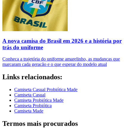
A nova camisa do Brasil em 2026 e a história por
trás do uniforme
Conheça a trajetória do uniforme amarelinho, as mudanças que
marcaram cada geração e o que esperar do modelo atual
Links relacionados:
Camiseta Casual Probiótica Made
Camiseta Casual
Camiseta Probiótica Made
Camiseta Probiótica
Camiseta Made
Termos mais procurados