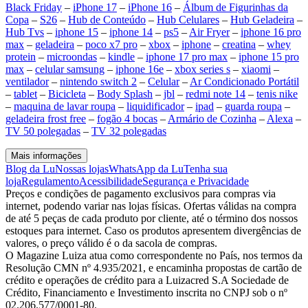
Black Friday
–
iPhone 17
–
iPhone 16
–
Álbum de Figurinhas da
Copa
–
S26
–
Hub de Conteúdo
–
Hub Celulares
–
Hub Geladeira
–
Hub Tvs
–
iphone 15
–
iphone 14
–
ps5
–
Air Fryer
–
iphone 16 pro
max
–
geladeira
–
poco x7 pro
–
xbox
–
iphone
–
creatina
–
whey
protein
–
microondas
–
kindle
–
iphone 17 pro max
–
iphone 15 pro
max
–
celular samsung
–
iphone 16e
–
xbox series s
–
xiaomi
–
ventilador
–
nintendo switch 2
–
Celular
–
Ar Condicionado Portátil
–
tablet
–
Bicicleta
–
Body Splash
–
jbl
–
redmi note 14
–
tenis nike
–
maquina de lavar roupa
–
liquidificador
–
ipad
–
guarda roupa
–
geladeira frost free
–
fogão 4 bocas
–
Armário de Cozinha
–
Alexa
–
TV 50 polegadas
–
TV 32 polegadas
Mais informações
Blog da Lu
Nossas lojas
WhatsApp da Lu
Tenha sua
loja
Regulamento
Acessibilidade
Segurança e Privacidade
Preços e condições de pagamento exclusivos para compras via
internet, podendo variar nas lojas físicas. Ofertas válidas na compra
de até 5 peças de cada produto por cliente, até o término dos nossos
estoques para internet. Caso os produtos apresentem divergências de
valores, o preço válido é o da sacola de compras.
O Magazine Luiza atua como correspondente no País, nos termos da
Resolução CMN nº 4.935/2021, e encaminha propostas de cartão de
crédito e operações de crédito para a Luizacred S.A Sociedade de
Crédito, Financiamento e Investimento inscrita no CNPJ sob o nº
02.206.577/0001-80.