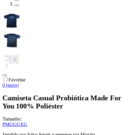
Favoritar
0 (novo)
Camiseta Casual Probiótica Made For
You 100% Poliéster
Tamanho:
P
M
G
GG
XG
Vendido por
Ativo Sports
e entregue por
Magalu