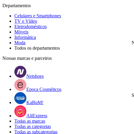
Departamentos
Celulares e Smartphones
TV e Vídeo
Eletrodomésticos
Móveis
Informática
Moda
N
Todos os departamentos
Nossas marcas e parceiros
Netshoes
Epoca Cosméticos
S
KaBuM!
AliExpress
Todas as marcas
Todas as categorias
Todas as subcategorias