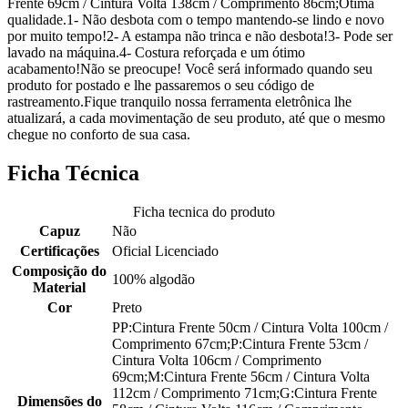
Frente 69cm / Cintura Volta 138cm / Comprimento 86cm;Ótima
qualidade.1- Não desbota com o tempo mantendo-se lindo e novo
por muito tempo!2- A estampa não trinca e não desbota!3- Pode ser
lavado na máquina.4- Costura reforçada e um ótimo
acabamento!Não se preocupe! Você será informado quando seu
produto for postado e lhe passaremos o seu código de
rastreamento.Fique tranquilo nossa ferramenta eletrônica lhe
atualizará, a cada movimentação de seu produto, até que o mesmo
chegue no conforto de sua casa.
Ficha Técnica
Ficha tecnica do produto
Capuz
Não
Certificações
Oficial Licenciado
Composição do
100% algodão
Material
Cor
Preto
PP:Cintura Frente 50cm / Cintura Volta 100cm /
Comprimento 67cm;P:Cintura Frente 53cm /
Cintura Volta 106cm / Comprimento
69cm;M:Cintura Frente 56cm / Cintura Volta
112cm / Comprimento 71cm;G:Cintura Frente
Dimensões do