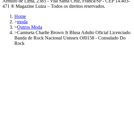
Arnulfo de Lima, 2385 - Vila Santa Cruz, Franca/SP - CEP 14.403-
471 ® Magazine Luiza – Todos os direitos reservados.
Home
>
moda
>
Outros Moda
>
Camiseta Charlie Brown Jr Blusa Adulto Oficial Licenciado
Banda de Rock Nacional Unissex Of0158 - Consulado Do
Rock