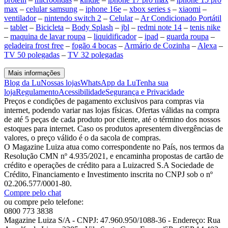
max
–
celular samsung
–
iphone 16e
–
xbox series s
–
xiaomi
–
ventilador
–
nintendo switch 2
–
Celular
–
Ar Condicionado Portátil
–
tablet
–
Bicicleta
–
Body Splash
–
jbl
–
redmi note 14
–
tenis nike
–
maquina de lavar roupa
–
liquidificador
–
ipad
–
guarda roupa
–
geladeira frost free
–
fogão 4 bocas
–
Armário de Cozinha
–
Alexa
–
TV 50 polegadas
–
TV 32 polegadas
Mais informações
Blog da Lu
Nossas lojas
WhatsApp da Lu
Tenha sua
loja
Regulamento
Acessibilidade
Segurança e Privacidade
Preços e condições de pagamento exclusivos para compras via
internet, podendo variar nas lojas físicas. Ofertas válidas na compra
de até 5 peças de cada produto por cliente, até o término dos nossos
estoques para internet. Caso os produtos apresentem divergências de
valores, o preço válido é o da sacola de compras.
O Magazine Luiza atua como correspondente no País, nos termos da
Resolução CMN nº 4.935/2021, e encaminha propostas de cartão de
crédito e operações de crédito para a Luizacred S.A Sociedade de
Crédito, Financiamento e Investimento inscrita no CNPJ sob o nº
02.206.577/0001-80.
Compre pelo chat
ou compre pelo telefone:
0800 773 3838
Magazine Luiza S/A - CNPJ: 47.960.950/1088-36 - Endereço: Rua