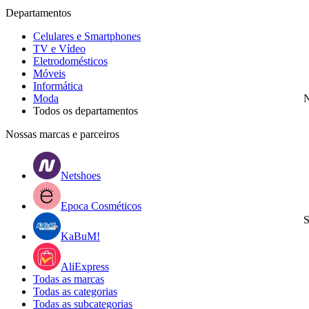
Departamentos
Celulares e Smartphones
TV e Vídeo
Eletrodomésticos
Móveis
Informática
Moda
N
Todos os departamentos
Nossas marcas e parceiros
Netshoes
Epoca Cosméticos
S
KaBuM!
AliExpress
Todas as marcas
Todas as categorias
Todas as subcategorias