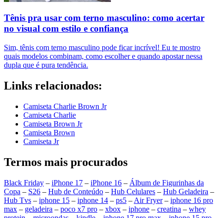
Tênis pra usar com terno masculino: como acertar
no visual com estilo e confiança
Sim, tênis com terno masculino pode ficar incrível! Eu te mostro
quais modelos combinam, como escolher e quando apostar nessa
dupla que é pura tendência.
Links relacionados:
Camiseta Charlie Brown Jr
Camiseta Charlie
Camiseta Brown Jr
Camiseta Brown
Camiseta Jr
Termos mais procurados
Black Friday
–
iPhone 17
–
iPhone 16
–
Álbum de Figurinhas da
Copa
–
S26
–
Hub de Conteúdo
–
Hub Celulares
–
Hub Geladeira
–
Hub Tvs
–
iphone 15
–
iphone 14
–
ps5
–
Air Fryer
–
iphone 16 pro
max
–
geladeira
–
poco x7 pro
–
xbox
–
iphone
–
creatina
–
whey
protein
–
microondas
–
kindle
–
iphone 17 pro max
–
iphone 15 pro