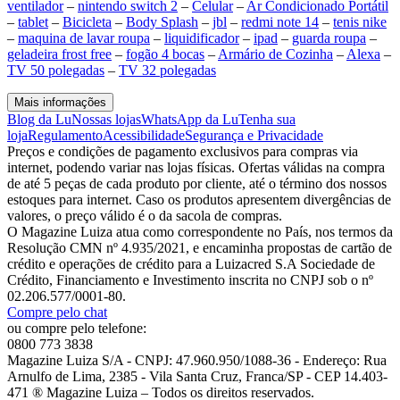
ventilador
–
nintendo switch 2
–
Celular
–
Ar Condicionado Portátil
–
tablet
–
Bicicleta
–
Body Splash
–
jbl
–
redmi note 14
–
tenis nike
–
maquina de lavar roupa
–
liquidificador
–
ipad
–
guarda roupa
–
geladeira frost free
–
fogão 4 bocas
–
Armário de Cozinha
–
Alexa
–
TV 50 polegadas
–
TV 32 polegadas
Mais informações
Blog da Lu
Nossas lojas
WhatsApp da Lu
Tenha sua
loja
Regulamento
Acessibilidade
Segurança e Privacidade
Preços e condições de pagamento exclusivos para compras via
internet, podendo variar nas lojas físicas. Ofertas válidas na compra
de até 5 peças de cada produto por cliente, até o término dos nossos
estoques para internet. Caso os produtos apresentem divergências de
valores, o preço válido é o da sacola de compras.
O Magazine Luiza atua como correspondente no País, nos termos da
Resolução CMN nº 4.935/2021, e encaminha propostas de cartão de
crédito e operações de crédito para a Luizacred S.A Sociedade de
Crédito, Financiamento e Investimento inscrita no CNPJ sob o nº
02.206.577/0001-80.
Compre pelo chat
ou compre pelo telefone:
0800 773 3838
Magazine Luiza S/A - CNPJ: 47.960.950/1088-36 - Endereço: Rua
Arnulfo de Lima, 2385 - Vila Santa Cruz, Franca/SP - CEP 14.403-
471 ® Magazine Luiza – Todos os direitos reservados.