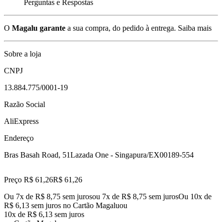
Perguntas e Respostas
O
Magalu garante
a sua compra, do pedido à entrega.
Saiba mais
Sobre a loja
CNPJ
13.884.775/0001-19
Razão Social
AliExpress
Endereço
Bras Basah Road, 51
Lazada One - Singapura/EX
00189-554
Preço R$ 61,26
R$
61
,
26
Ou 7x de R$ 8,75 sem juros
ou
7
x de
R$ 8,75
sem juros
Ou 10x de
R$ 6,13 sem juros no Cartão Magalu
ou
10
x de
R$ 6,13
sem juros