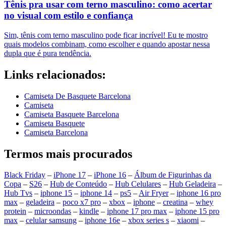
Tênis pra usar com terno masculino: como acertar
no visual com estilo e confiança
Sim, tênis com terno masculino pode ficar incrível! Eu te mostro
quais modelos combinam, como escolher e quando apostar nessa
dupla que é pura tendência.
Links relacionados:
Camiseta De Basquete Barcelona
Camiseta
Camiseta Basquete Barcelona
Camiseta Basquete
Camiseta Barcelona
Termos mais procurados
Black Friday
–
iPhone 17
–
iPhone 16
–
Álbum de Figurinhas da
Copa
–
S26
–
Hub de Conteúdo
–
Hub Celulares
–
Hub Geladeira
–
Hub Tvs
–
iphone 15
–
iphone 14
–
ps5
–
Air Fryer
–
iphone 16 pro
max
–
geladeira
–
poco x7 pro
–
xbox
–
iphone
–
creatina
–
whey
protein
–
microondas
–
kindle
–
iphone 17 pro max
–
iphone 15 pro
max
–
celular samsung
–
iphone 16e
–
xbox series s
–
xiaomi
–