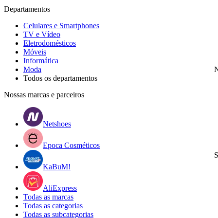
Departamentos
Celulares e Smartphones
TV e Vídeo
Eletrodomésticos
Móveis
Informática
Moda
N
Todos os departamentos
Nossas marcas e parceiros
Netshoes
Epoca Cosméticos
S
KaBuM!
AliExpress
Todas as marcas
Todas as categorias
Todas as subcategorias