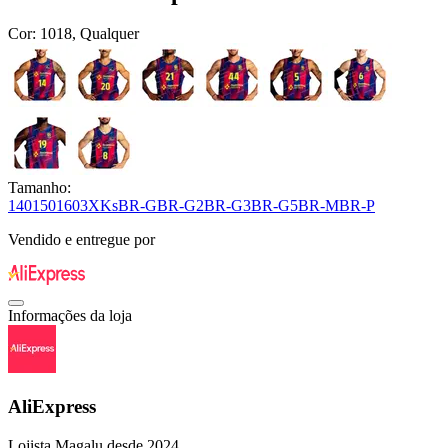
Cor:
1018, Qualquer
Tamanho:
140
150
160
3XKs
BR-G
BR-G2
BR-G3
BR-G5
BR-M
BR-P
Vendido e entregue por
Informações da loja
AliExpress
Lojista Magalu desde 2024