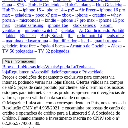
Copa
–
S26
–
Hub de Conteúdo
–
Hub Celulares
–
Hub Geladeira
–
Hub Tvs
–
iphone 15
–
iphone 14
–
ps5
–
Air Fryer
–
iphone 16 pro
max
–
geladeira
–
poco x7 pro
–
xbox
–
iphone
–
creatina
–
whey
protein
–
microondas
–
kindle
–
iphone 17 pro max
–
iphone 15 pro
max
–
celular samsung
–
iphone 16e
–
xbox series s
–
xiaomi
–
ventilador
–
nintendo switch 2
–
Celular
–
Ar Condicionado Portátil
–
tablet
–
Bicicleta
–
Body Splash
–
jbl
–
redmi note 14
–
tenis nike
–
maquina de lavar roupa
–
liquidificador
–
ipad
–
guarda roupa
–
geladeira frost free
–
fogão 4 bocas
–
Armário de Cozinha
–
Alexa
–
TV 50 polegadas
–
TV 32 polegadas
Mais informações
Blog da Lu
Nossas lojas
WhatsApp da Lu
Tenha sua
loja
Regulamento
Acessibilidade
Segurança e Privacidade
Preços e condições de pagamento exclusivos para compras via
internet, podendo variar nas lojas físicas. Ofertas válidas na compra
de até 5 peças de cada produto por cliente, até o término dos nossos
estoques para internet. Caso os produtos apresentem divergências de
valores, o preço válido é o da sacola de compras.
O Magazine Luiza atua como correspondente no País, nos termos da
Resolução CMN nº 4.935/2021, e encaminha propostas de cartão de
crédito e operações de crédito para a Luizacred S.A Sociedade de
Crédito, Financiamento e Investimento inscrita no CNPJ sob o nº
02.206.577/0001-80.