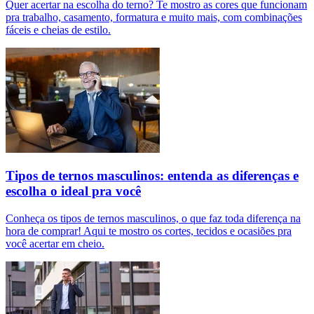
Quer acertar na escolha do terno? Te mostro as cores que funcionam
pra trabalho, casamento, formatura e muito mais, com combinações
fáceis e cheias de estilo.
Tipos de ternos masculinos: entenda as diferenças e
escolha o ideal pra você
Conheça os tipos de ternos masculinos, o que faz toda diferença na
hora de comprar! Aqui te mostro os cortes, tecidos e ocasiões pra
você acertar em cheio.