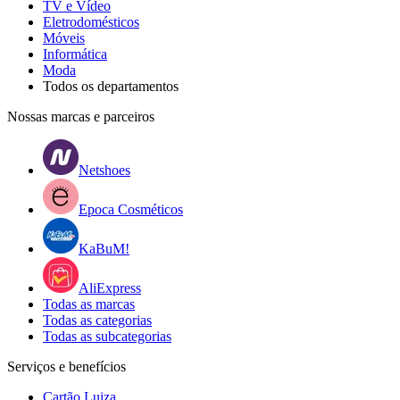
TV e Vídeo
Eletrodomésticos
Móveis
Informática
Moda
Todos os departamentos
Nossas marcas e parceiros
Netshoes
Epoca Cosméticos
KaBuM!
AliExpress
Todas as marcas
Todas as categorias
Todas as subcategorias
Serviços e benefícios
Cartão Luiza