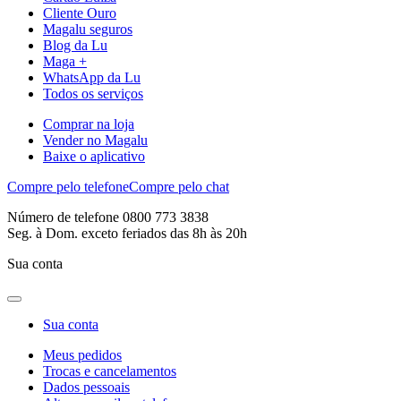
Cliente Ouro
Magalu seguros
Blog da Lu
Maga +
WhatsApp da Lu
Todos os serviços
Comprar na loja
Vender no Magalu
Baixe o aplicativo
Compre pelo telefone
Compre pelo chat
Número de telefone 0800 773 3838
Seg. à Dom. exceto feriados das 8h às 20h
Sua conta
Sua conta
Meus pedidos
Trocas e cancelamentos
Dados pessoais