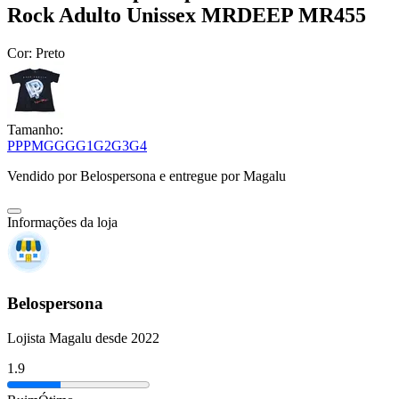
Rock Adulto Unissex MRDEEP MR455
Cor:
Preto
Tamanho:
PP
P
M
G
GG
G1
G2
G3
G4
Vendido por
Belospersona
e entregue por
Magalu
Informações da loja
Belospersona
Lojista Magalu desde 2022
1.9