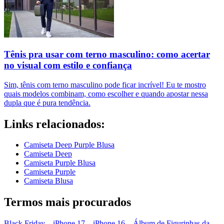
Tênis pra usar com terno masculino: como acertar
no visual com estilo e confiança
Sim, tênis com terno masculino pode ficar incrível! Eu te mostro
quais modelos combinam, como escolher e quando apostar nessa
dupla que é pura tendência.
Links relacionados:
Camiseta Deep Purple Blusa
Camiseta Deep
Camiseta Purple Blusa
Camiseta Purple
Camiseta Blusa
Termos mais procurados
Black Friday
–
iPhone 17
–
iPhone 16
–
Álbum de Figurinhas da