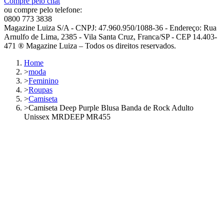
Compre pelo chat
ou compre pelo telefone:
0800 773 3838
Magazine Luiza S/A - CNPJ: 47.960.950/1088-36 - Endereço: Rua
Arnulfo de Lima, 2385 - Vila Santa Cruz, Franca/SP - CEP 14.403-
471 ® Magazine Luiza – Todos os direitos reservados.
Home
>
moda
>
Feminino
>
Roupas
>
Camiseta
>
Camiseta Deep Purple Blusa Banda de Rock Adulto
Unissex MRDEEP MR455