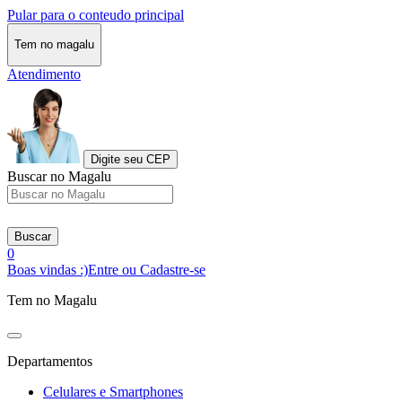
Pular para o conteudo principal
Tem no magalu
Atendimento
Digite seu CEP
Buscar no Magalu
Buscar
0
Boas vindas :)
Entre ou Cadastre-se
Tem no Magalu
Departamentos
Celulares e Smartphones