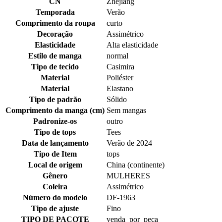
CN
Zhejiang
Temporada
Verão
Comprimento da roupa
curto
Decoração
Assimétrico
Elasticidade
Alta elasticidade
Estilo de manga
normal
Tipo de tecido
Casimira
Material
Poliéster
Material
Elastano
Tipo de padrão
Sólido
Comprimento da manga (cm)
Sem mangas
Padronize-os
outro
Tipo de tops
Tees
Data de lançamento
Verão de 2024
Tipo de Item
tops
Local de origem
China (continente)
Gênero
MULHERES
Coleira
Assimétrico
Número do modelo
DF-1963
Tipo de ajuste
Fino
TIPO DE PACOTE
venda_por_peça