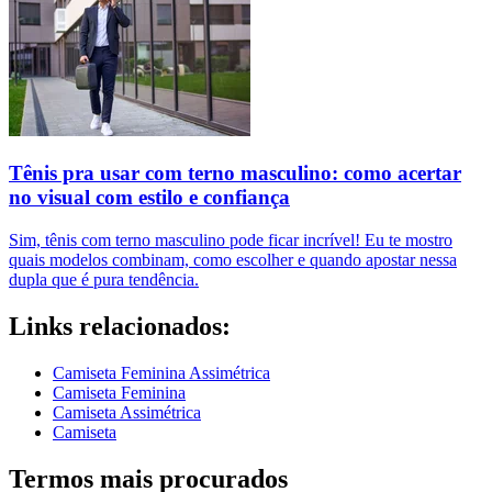
Tênis pra usar com terno masculino: como acertar
no visual com estilo e confiança
Sim, tênis com terno masculino pode ficar incrível! Eu te mostro
quais modelos combinam, como escolher e quando apostar nessa
dupla que é pura tendência.
Links relacionados:
Camiseta Feminina Assimétrica
Camiseta Feminina
Camiseta Assimétrica
Camiseta
Termos mais procurados