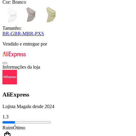
Cor:
Branco
Tamanho:
BR-G
BR-M
BR-P
XS
Vendido e entregue por
Informações da loja
AliExpress
Lojista Magalu desde 2024
1.3
Ruim
Ótimo