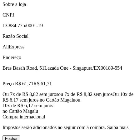
Sobre a loja
CNPJ
13.884.775/0001-19
Razão Social
AliExpress
Endereço
Bras Basah Road, 51
Lazada One - Singapura/EX
00189-554
Preço R$ 61,71
R$
61
,
71
Ou 7x de R$ 8,82 sem juros
ou
7
x de
R$ 8,82
sem juros
Ou 10x de
R$ 6,17 sem juros no Cartão Magalu
ou
10
x de
R$ 6,17
sem juros
no Cartão Magalu
Compra internacional
Impostos serão adicionados ao seguir com a compra.
Saiba mais
Fechar