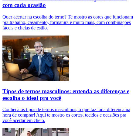
com cada ocasião
Quer acertar na escolha do terno? Te mostro as cores que funcionam
pra trabalho, casamento, formatura e muito mais, com combinações
fáceis e cheias de estilo.
Tipos de ternos masculinos: entenda as diferenças e
escolha o ideal pra você
Conheça os tipos de ternos masculinos, o que faz toda diferença na
hora de comprar! Aqui te mostro os cortes, tecidos e ocasiões pra
você acertar em cheio.