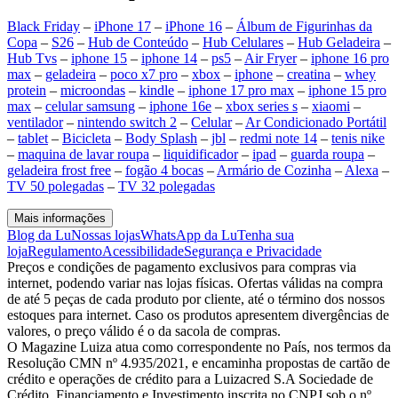
Black Friday
–
iPhone 17
–
iPhone 16
–
Álbum de Figurinhas da
Copa
–
S26
–
Hub de Conteúdo
–
Hub Celulares
–
Hub Geladeira
–
Hub Tvs
–
iphone 15
–
iphone 14
–
ps5
–
Air Fryer
–
iphone 16 pro
max
–
geladeira
–
poco x7 pro
–
xbox
–
iphone
–
creatina
–
whey
protein
–
microondas
–
kindle
–
iphone 17 pro max
–
iphone 15 pro
max
–
celular samsung
–
iphone 16e
–
xbox series s
–
xiaomi
–
ventilador
–
nintendo switch 2
–
Celular
–
Ar Condicionado Portátil
–
tablet
–
Bicicleta
–
Body Splash
–
jbl
–
redmi note 14
–
tenis nike
–
maquina de lavar roupa
–
liquidificador
–
ipad
–
guarda roupa
–
geladeira frost free
–
fogão 4 bocas
–
Armário de Cozinha
–
Alexa
–
TV 50 polegadas
–
TV 32 polegadas
Mais informações
Blog da Lu
Nossas lojas
WhatsApp da Lu
Tenha sua
loja
Regulamento
Acessibilidade
Segurança e Privacidade
Preços e condições de pagamento exclusivos para compras via
internet, podendo variar nas lojas físicas. Ofertas válidas na compra
de até 5 peças de cada produto por cliente, até o término dos nossos
estoques para internet. Caso os produtos apresentem divergências de
valores, o preço válido é o da sacola de compras.
O Magazine Luiza atua como correspondente no País, nos termos da
Resolução CMN nº 4.935/2021, e encaminha propostas de cartão de
crédito e operações de crédito para a Luizacred S.A Sociedade de
Crédito, Financiamento e Investimento inscrita no CNPJ sob o nº