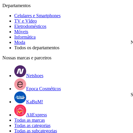
Departamentos
Celulares e Smartphones
TV e Vídeo
Eletrodomésticos
Móveis
Informática
Moda
N
Todos os departamentos
Nossas marcas e parceiros
Netshoes
Epoca Cosméticos
S
KaBuM!
AliExpress
Todas as marcas
Todas as categorias
Todas as subcategorias