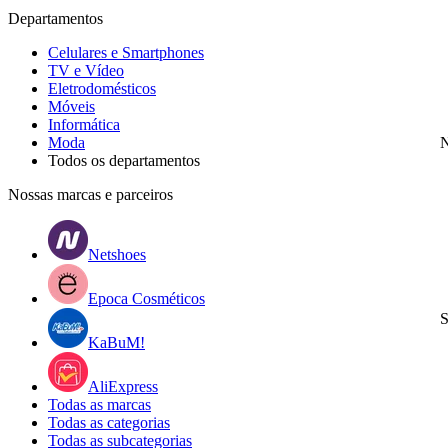
Departamentos
Celulares e Smartphones
TV e Vídeo
Eletrodomésticos
Móveis
Informática
Moda
N
Todos os departamentos
Nossas marcas e parceiros
Netshoes
Epoca Cosméticos
S
KaBuM!
AliExpress
Todas as marcas
Todas as categorias
Todas as subcategorias