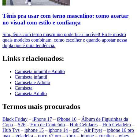
Tênis pra usar com terno masculino: como acertar
no visual com estilo e confiança
Sim, tênis com terno masculino pode ficar incrível! Eu te mostro
quais modelos combinam, como escolher e quando apostar nessa
dupla que é pura tendência.
Links relacionados:
Camiseta infantil e Adulto
Camiseta infantil
Camiseta e Adulto
Camiseta
Camiseta Adulto
Termos mais procurados
Black Friday
–
iPhone 17
–
iPhone 16
–
Álbum de Figurinhas da
Copa
–
S26
–
Hub de Conteúdo
–
Hub Celulares
–
Hub Geladeira
–
Hub Tvs
–
iphone 15
–
iphone 14
–
ps5
–
Air Fryer
–
iphone 16 pro
max
–
geladeira
–
poco x7 pro
–
xbox
–
iphone
–
creatina
–
whey