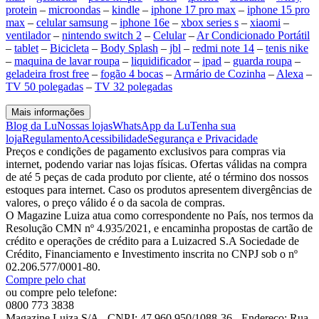
protein
–
microondas
–
kindle
–
iphone 17 pro max
–
iphone 15 pro
max
–
celular samsung
–
iphone 16e
–
xbox series s
–
xiaomi
–
ventilador
–
nintendo switch 2
–
Celular
–
Ar Condicionado Portátil
–
tablet
–
Bicicleta
–
Body Splash
–
jbl
–
redmi note 14
–
tenis nike
–
maquina de lavar roupa
–
liquidificador
–
ipad
–
guarda roupa
–
geladeira frost free
–
fogão 4 bocas
–
Armário de Cozinha
–
Alexa
–
TV 50 polegadas
–
TV 32 polegadas
Mais informações
Blog da Lu
Nossas lojas
WhatsApp da Lu
Tenha sua
loja
Regulamento
Acessibilidade
Segurança e Privacidade
Preços e condições de pagamento exclusivos para compras via
internet, podendo variar nas lojas físicas. Ofertas válidas na compra
de até 5 peças de cada produto por cliente, até o término dos nossos
estoques para internet. Caso os produtos apresentem divergências de
valores, o preço válido é o da sacola de compras.
O Magazine Luiza atua como correspondente no País, nos termos da
Resolução CMN nº 4.935/2021, e encaminha propostas de cartão de
crédito e operações de crédito para a Luizacred S.A Sociedade de
Crédito, Financiamento e Investimento inscrita no CNPJ sob o nº
02.206.577/0001-80.
Compre pelo chat
ou compre pelo telefone:
0800 773 3838
Magazine Luiza S/A - CNPJ: 47.960.950/1088-36 - Endereço: Rua