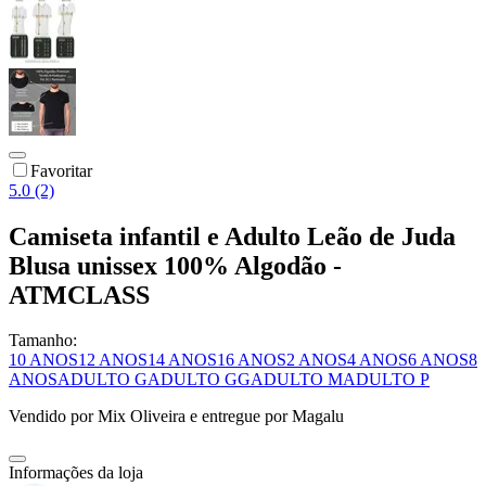
Favoritar
5.0 (2)
Camiseta infantil e Adulto Leão de Juda
Blusa unissex 100% Algodão -
ATMCLASS
Tamanho:
10 ANOS
12 ANOS
14 ANOS
16 ANOS
2 ANOS
4 ANOS
6 ANOS
8
ANOS
ADULTO G
ADULTO GG
ADULTO M
ADULTO P
Vendido por
Mix Oliveira
e entregue por
Magalu
Informações da loja