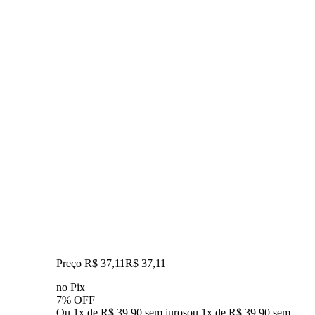
Preço R$ 37,11
R$
37
,
11
no Pix
7% OFF
Ou 1x de R$ 39,90 sem juros
ou
1
x de
R$ 39,90
sem