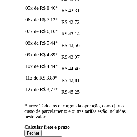
05x de
R$ 8,46
*
R$ 42,31
06x de
R$ 7,12
*
R$ 42,72
07x de
R$ 6,16
*
R$ 43,14
08x de
R$ 5,44
*
R$ 43,56
09x de
R$ 4,89
*
R$ 43,97
10x de
R$ 4,44
*
R$ 44,40
11x de
R$ 3,89
*
R$ 42,81
12x de
R$ 3,77
*
R$ 45,25
*Juros: Todos os encargos da operação, como juros,
custo de parcelamento e outras tarifas estão incluídas
neste valor.
Calcular frete e prazo
Fechar