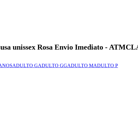
Blusa unissex Rosa Envio Imediato - ATMC
 ANOS
ADULTO G
ADULTO GG
ADULTO M
ADULTO P