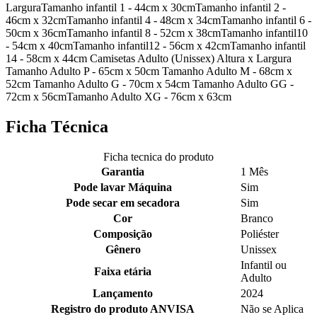
LarguraTamanho infantil 1 - 44cm x 30cmTamanho infantil 2 -
46cm x 32cmTamanho infantil 4 - 48cm x 34cmTamanho infantil 6 -
50cm x 36cmTamanho infantil 8 - 52cm x 38cmTamanho infantil10
- 54cm x 40cmTamanho infantil12 - 56cm x 42cmTamanho infantil
14 - 58cm x 44cm Camisetas Adulto (Unissex) Altura x Largura
Tamanho Adulto P - 65cm x 50cm Tamanho Adulto M - 68cm x
52cm Tamanho Adulto G - 70cm x 54cm Tamanho Adulto GG -
72cm x 56cmTamanho Adulto XG - 76cm x 63cm
Ficha Técnica
Ficha tecnica do produto
Garantia
1 Mês
Pode lavar Máquina
Sim
Pode secar em secadora
Sim
Cor
Branco
Composição
Poliéster
Gênero
Unissex
Infantil ou
Faixa etária
Adulto
Lançamento
2024
Registro do produto ANVISA
Não se Aplica