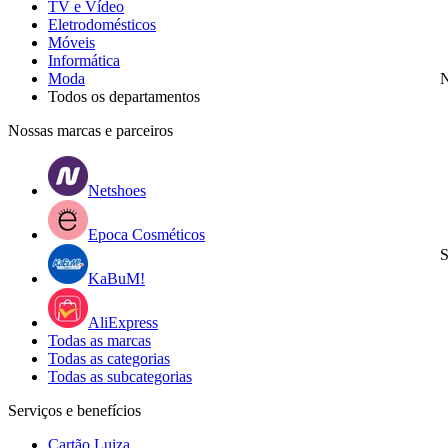
TV e Vídeo
Eletrodomésticos
Móveis
Informática
Moda
N
Todos os departamentos
Nossas marcas e parceiros
Netshoes
Epoca Cosméticos
S
KaBuM!
AliExpress
Todas as marcas
Todas as categorias
Todas as subcategorias
Serviços e benefícios
Cartão Luiza