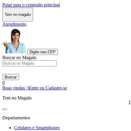
Pular para o conteudo principal
Tem no magalu
Atendimento
Digite seu CEP
Buscar no Magalu
Buscar
0
Boas vindas :)
Entre ou Cadastre-se
Tem no Magalu
D
Departamentos
Celulares e Smartphones