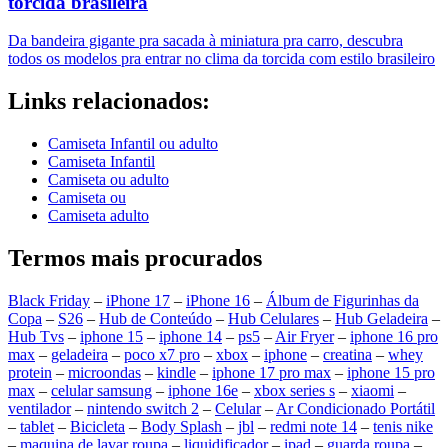
torcida brasileira
Da bandeira gigante pra sacada à miniatura pra carro, descubra
todos os modelos pra entrar no clima da torcida com estilo brasileiro
Links relacionados:
Camiseta Infantil ou adulto
Camiseta Infantil
Camiseta ou adulto
Camiseta ou
Camiseta adulto
Termos mais procurados
Black Friday
–
iPhone 17
–
iPhone 16
–
Álbum de Figurinhas da
Copa
–
S26
–
Hub de Conteúdo
–
Hub Celulares
–
Hub Geladeira
–
Hub Tvs
–
iphone 15
–
iphone 14
–
ps5
–
Air Fryer
–
iphone 16 pro
max
–
geladeira
–
poco x7 pro
–
xbox
–
iphone
–
creatina
–
whey
protein
–
microondas
–
kindle
–
iphone 17 pro max
–
iphone 15 pro
max
–
celular samsung
–
iphone 16e
–
xbox series s
–
xiaomi
–
ventilador
–
nintendo switch 2
–
Celular
–
Ar Condicionado Portátil
–
tablet
–
Bicicleta
–
Body Splash
–
jbl
–
redmi note 14
–
tenis nike
–
maquina de lavar roupa
–
liquidificador
–
ipad
–
guarda roupa
–