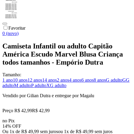
Favoritar
0 (novo)
Camiseta Infantil ou adulto Capitão
América Escudo Marvel Blusa Criança
todos tamanhos - Empório Dutra
Tamanho:
1 ano
10 anos
12 anos
14 anos
2 anos
4 anos
6 anos
8 anos
G adulto
GG
adulto
M adulto
P adulto
XG adulto
Vendido por
Gilian Dutra
e entregue por
Magalu
Preço R$ 42,99
R$
42
,
99
no Pix
14% OFF
Ou 1x de R$ 49,99 sem juros
ou
1
x de
R$ 49,99
sem juros