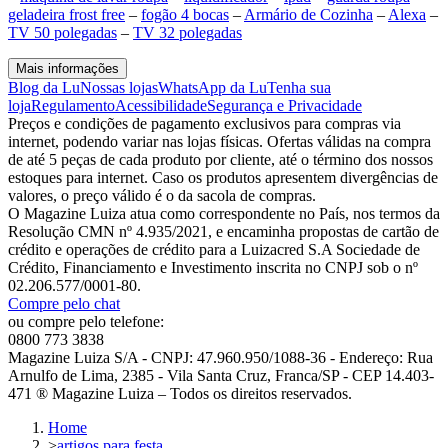
geladeira frost free
–
fogão 4 bocas
–
Armário de Cozinha
–
Alexa
–
TV 50 polegadas
–
TV 32 polegadas
Mais informações
Blog da Lu
Nossas lojas
WhatsApp da Lu
Tenha sua
loja
Regulamento
Acessibilidade
Segurança e Privacidade
Preços e condições de pagamento exclusivos para compras via
internet, podendo variar nas lojas físicas. Ofertas válidas na compra
de até 5 peças de cada produto por cliente, até o término dos nossos
estoques para internet. Caso os produtos apresentem divergências de
valores, o preço válido é o da sacola de compras.
O Magazine Luiza atua como correspondente no País, nos termos da
Resolução CMN nº 4.935/2021, e encaminha propostas de cartão de
crédito e operações de crédito para a Luizacred S.A Sociedade de
Crédito, Financiamento e Investimento inscrita no CNPJ sob o nº
02.206.577/0001-80.
Compre pelo chat
ou compre pelo telefone:
0800 773 3838
Magazine Luiza S/A - CNPJ: 47.960.950/1088-36 - Endereço: Rua
Arnulfo de Lima, 2385 - Vila Santa Cruz, Franca/SP - CEP 14.403-
471 ® Magazine Luiza – Todos os direitos reservados.
Home
>
artigos para festa