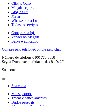
Cliente Ouro
Magalu seguros
Blog da Lu
Maga +
WhatsApp da Lu
Todos os serviços
Comprar na loja
Vender no Magalu
Baixe o aplicativo
Compre pelo telefone
Compre pelo chat
Número de telefone 0800 773 3838
Seg. à Dom. exceto feriados das 8h às 20h
Sua conta
Sua conta
Meus pedidos
Trocas e cancelamentos
Dados pessoais