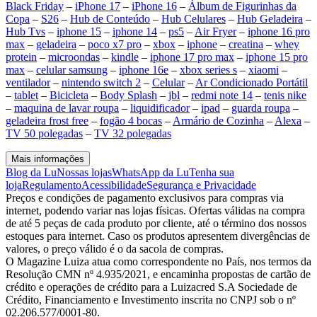
Black Friday
–
iPhone 17
–
iPhone 16
–
Álbum de Figurinhas da
Copa
–
S26
–
Hub de Conteúdo
–
Hub Celulares
–
Hub Geladeira
–
Hub Tvs
–
iphone 15
–
iphone 14
–
ps5
–
Air Fryer
–
iphone 16 pro
max
–
geladeira
–
poco x7 pro
–
xbox
–
iphone
–
creatina
–
whey
protein
–
microondas
–
kindle
–
iphone 17 pro max
–
iphone 15 pro
max
–
celular samsung
–
iphone 16e
–
xbox series s
–
xiaomi
–
ventilador
–
nintendo switch 2
–
Celular
–
Ar Condicionado Portátil
–
tablet
–
Bicicleta
–
Body Splash
–
jbl
–
redmi note 14
–
tenis nike
–
maquina de lavar roupa
–
liquidificador
–
ipad
–
guarda roupa
–
geladeira frost free
–
fogão 4 bocas
–
Armário de Cozinha
–
Alexa
–
TV 50 polegadas
–
TV 32 polegadas
Mais informações
Blog da Lu
Nossas lojas
WhatsApp da Lu
Tenha sua
loja
Regulamento
Acessibilidade
Segurança e Privacidade
Preços e condições de pagamento exclusivos para compras via
internet, podendo variar nas lojas físicas. Ofertas válidas na compra
de até 5 peças de cada produto por cliente, até o término dos nossos
estoques para internet. Caso os produtos apresentem divergências de
valores, o preço válido é o da sacola de compras.
O Magazine Luiza atua como correspondente no País, nos termos da
Resolução CMN nº 4.935/2021, e encaminha propostas de cartão de
crédito e operações de crédito para a Luizacred S.A Sociedade de
Crédito, Financiamento e Investimento inscrita no CNPJ sob o nº
02.206.577/0001-80.