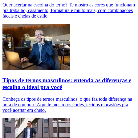
Quer acertar na escolha do terno? Te mostro as cores que funcionam
pra trabalho, casamento, formatura e muito mais, com combinações
fáceis e cheias de estilo.
Tipos de ternos masculinos: entenda as diferenças e
escolha o ideal pra você
Conheça os tipos de ternos masculinos, o que faz toda diferença na
hora de comprar! Aqui te mostro os cortes, tecidos e ocasiões pra
você acertar em cheio.