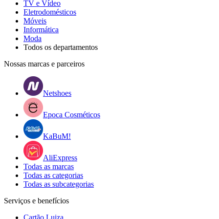
TV e Vídeo
Eletrodomésticos
Móveis
Informática
Moda
Todos os departamentos
Nossas marcas e parceiros
Netshoes
Epoca Cosméticos
KaBuM!
AliExpress
Todas as marcas
Todas as categorias
Todas as subcategorias
Serviços e benefícios
Cartão Luiza