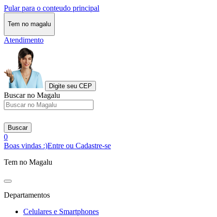
Pular para o conteudo principal
Tem no magalu
Atendimento
Digite seu CEP
Buscar no Magalu
Buscar
0
Boas vindas :)
Entre ou Cadastre-se
Tem no Magalu
Departamentos
Celulares e Smartphones