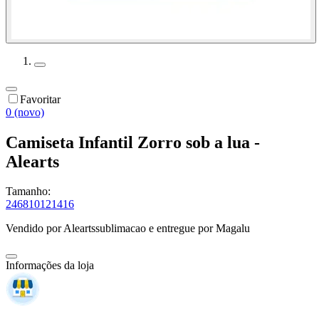
Favoritar
0 (novo)
Camiseta Infantil Zorro sob a lua -
Alearts
Tamanho:
2
4
6
8
10
12
14
16
Vendido por
Aleartssublimacao
e entregue por
Magalu
Informações da loja