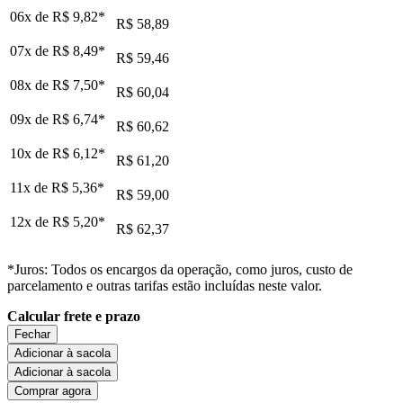
06x de
R$ 9,82
*
R$ 58,89
07x de
R$ 8,49
*
R$ 59,46
08x de
R$ 7,50
*
R$ 60,04
09x de
R$ 6,74
*
R$ 60,62
10x de
R$ 6,12
*
R$ 61,20
11x de
R$ 5,36
*
R$ 59,00
12x de
R$ 5,20
*
R$ 62,37
*Juros: Todos os encargos da operação, como juros, custo de
parcelamento e outras tarifas estão incluídas neste valor.
Calcular frete e prazo
Fechar
Adicionar à sacola
Adicionar à sacola
Comprar agora