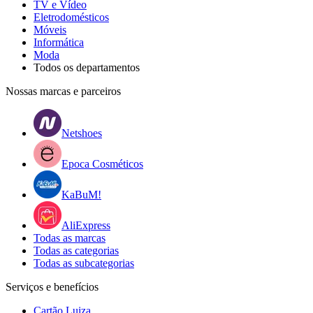
TV e Vídeo
Eletrodomésticos
Móveis
Informática
Moda
Todos os departamentos
Nossas marcas e parceiros
Netshoes
Epoca Cosméticos
KaBuM!
AliExpress
Todas as marcas
Todas as categorias
Todas as subcategorias
Serviços e benefícios
Cartão Luiza