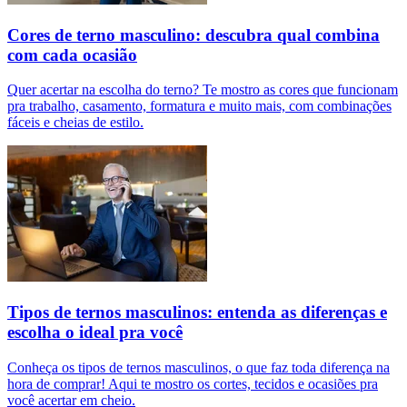
Cores de terno masculino: descubra qual combina
com cada ocasião
Quer acertar na escolha do terno? Te mostro as cores que funcionam
pra trabalho, casamento, formatura e muito mais, com combinações
fáceis e cheias de estilo.
Tipos de ternos masculinos: entenda as diferenças e
escolha o ideal pra você
Conheça os tipos de ternos masculinos, o que faz toda diferença na
hora de comprar! Aqui te mostro os cortes, tecidos e ocasiões pra
você acertar em cheio.