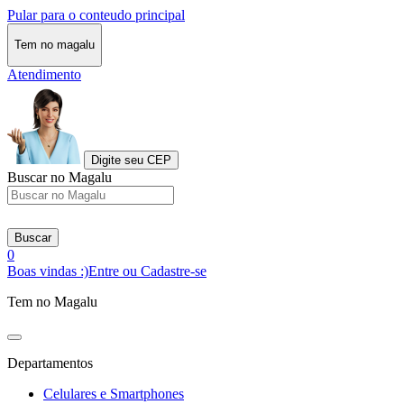
Pular para o conteudo principal
Tem no magalu
Atendimento
Digite seu CEP
Buscar no Magalu
Buscar
0
Boas vindas :)
Entre ou Cadastre-se
Tem no Magalu
Departamentos
Celulares e Smartphones