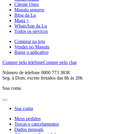
Cliente Ouro
Magalu seguros
Blog da Lu
Maga +
WhatsApp da Lu
Todos os serviços
Comprar na loja
Vender no Magalu
Baixe o aplicativo
Compre pelo telefone
Compre pelo chat
Número de telefone 0800 773 3838
Seg. à Dom. exceto feriados das 8h às 20h
Sua conta
Sua conta
Meus pedidos
Trocas e cancelamentos
Dados pessoais