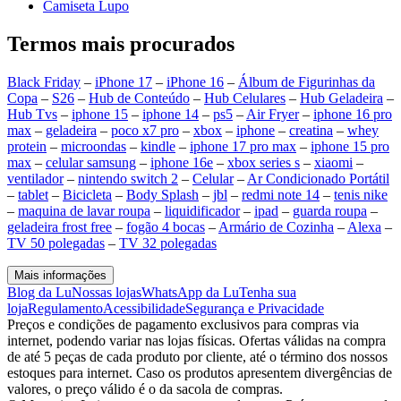
Camiseta Lupo
Termos mais procurados
Black Friday
–
iPhone 17
–
iPhone 16
–
Álbum de Figurinhas da
Copa
–
S26
–
Hub de Conteúdo
–
Hub Celulares
–
Hub Geladeira
–
Hub Tvs
–
iphone 15
–
iphone 14
–
ps5
–
Air Fryer
–
iphone 16 pro
max
–
geladeira
–
poco x7 pro
–
xbox
–
iphone
–
creatina
–
whey
protein
–
microondas
–
kindle
–
iphone 17 pro max
–
iphone 15 pro
max
–
celular samsung
–
iphone 16e
–
xbox series s
–
xiaomi
–
ventilador
–
nintendo switch 2
–
Celular
–
Ar Condicionado Portátil
–
tablet
–
Bicicleta
–
Body Splash
–
jbl
–
redmi note 14
–
tenis nike
–
maquina de lavar roupa
–
liquidificador
–
ipad
–
guarda roupa
–
geladeira frost free
–
fogão 4 bocas
–
Armário de Cozinha
–
Alexa
–
TV 50 polegadas
–
TV 32 polegadas
Mais informações
Blog da Lu
Nossas lojas
WhatsApp da Lu
Tenha sua
loja
Regulamento
Acessibilidade
Segurança e Privacidade
Preços e condições de pagamento exclusivos para compras via
internet, podendo variar nas lojas físicas. Ofertas válidas na compra
de até 5 peças de cada produto por cliente, até o término dos nossos
estoques para internet. Caso os produtos apresentem divergências de
valores, o preço válido é o da sacola de compras.