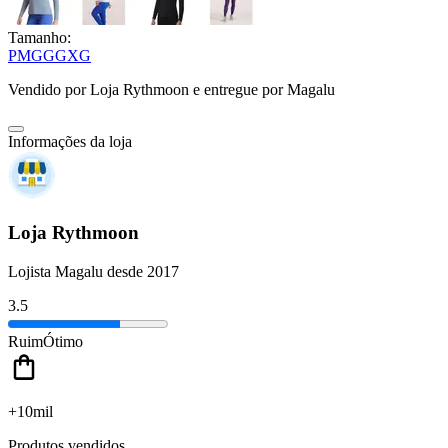
Tamanho:
P
M
G
GG
XG
Vendido por
Loja Rythmoon
e entregue por
Magalu
Informações da loja
Loja Rythmoon
Lojista Magalu desde 2017
3.5
Ruim
Ótimo
+10mil
Produtos vendidos