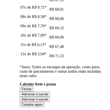
07x de
R$ 9,72
*
R$ 68,01
08x de
R$ 8,58
*
R$ 68,66
09x de
R$ 7,70
*
R$ 69,32
10x de
R$ 7,00
*
R$ 69,99
11x de
R$ 6,13
*
R$ 67,48
12x de
R$ 5,94
*
R$ 71,33
*Juros: Todos os encargos da operação, como juros,
custo de parcelamento e outras tarifas estão incluídas
neste valor.
Calcular frete e prazo
Fechar
Adicionar à sacola
Adicionar à sacola
Comprar agora