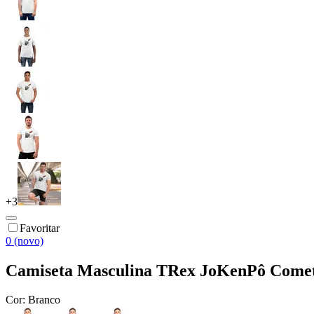
+
3
Favoritar
0 (novo)
Camiseta Masculina TRex JoKenPô Cometa
Cor:
Branco