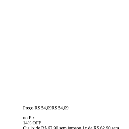
Preço R$ 54,09
R$
54
,
09
no Pix
14% OFF
Ou 1x de R$ 62,90 sem juros
ou
1
x de
R$ 62,90
sem