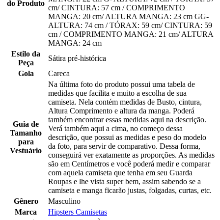
do Produto
cm/ CINTURA: 57 cm / COMPRIMENTO
MANGA: 20 cm/ ALTURA MANGA: 23 cm GG-
ALTURA: 74 cm / TÓRAX: 59 cm/ CINTURA: 59
cm / COMPRIMENTO MANGA: 21 cm/ ALTURA
MANGA: 24 cm
Estilo da
Sátira pré-histórica
Peça
Gola
Careca
Na última foto do produto possui uma tabela de
medidas que facilita e muito a escolha de sua
camiseta. Nela contém medidas de Busto, cintura,
Altura Comprimento e altura da manga. Poderá
também encontrar essas medidas aqui na descrição.
Guia de
Verá também aqui a cima, no começo dessa
Tamanho
descrição, que possui as medidas e peso do modelo
para
da foto, para servir de comparativo. Dessa forma,
Vestuário
conseguirá ver exatamente as proporções. As medidas
são em Centímetros e você poderá medir e comparar
com aquela camiseta que tenha em seu Guarda
Roupas e lhe vista super bem, assim sabendo se a
camiseta e manga ficarão justas, folgadas, curtas, etc.
Gênero
Masculino
Marca
Hipsters Camisetas