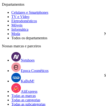
Departamentos
Celulares e Smartphones
TV e Vídeo
Eletrodomésticos
Móveis
Informática
Moda
N
Todos os departamentos
Nossas marcas e parceiros
Netshoes
Epoca Cosméticos
S
KaBuM!
AliExpress
Todas as marcas
Todas as categorias
Todas as subcategorias