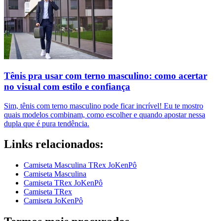
Tênis pra usar com terno masculino: como acertar
no visual com estilo e confiança
Sim, tênis com terno masculino pode ficar incrível! Eu te mostro
quais modelos combinam, como escolher e quando apostar nessa
dupla que é pura tendência.
Links relacionados:
Camiseta Masculina TRex JoKenPô
Camiseta Masculina
Camiseta TRex JoKenPô
Camiseta TRex
Camiseta JoKenPô