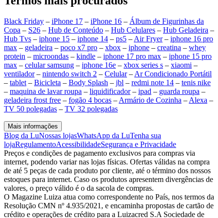
Termos mais procurados
Black Friday
–
iPhone 17
–
iPhone 16
–
Álbum de Figurinhas da
Copa
–
S26
–
Hub de Conteúdo
–
Hub Celulares
–
Hub Geladeira
–
Hub Tvs
–
iphone 15
–
iphone 14
–
ps5
–
Air Fryer
–
iphone 16 pro
max
–
geladeira
–
poco x7 pro
–
xbox
–
iphone
–
creatina
–
whey
protein
–
microondas
–
kindle
–
iphone 17 pro max
–
iphone 15 pro
max
–
celular samsung
–
iphone 16e
–
xbox series s
–
xiaomi
–
ventilador
–
nintendo switch 2
–
Celular
–
Ar Condicionado Portátil
–
tablet
–
Bicicleta
–
Body Splash
–
jbl
–
redmi note 14
–
tenis nike
–
maquina de lavar roupa
–
liquidificador
–
ipad
–
guarda roupa
–
geladeira frost free
–
fogão 4 bocas
–
Armário de Cozinha
–
Alexa
–
TV 50 polegadas
–
TV 32 polegadas
Mais informações
Blog da Lu
Nossas lojas
WhatsApp da Lu
Tenha sua
loja
Regulamento
Acessibilidade
Segurança e Privacidade
Preços e condições de pagamento exclusivos para compras via
internet, podendo variar nas lojas físicas. Ofertas válidas na compra
de até 5 peças de cada produto por cliente, até o término dos nossos
estoques para internet. Caso os produtos apresentem divergências de
valores, o preço válido é o da sacola de compras.
O Magazine Luiza atua como correspondente no País, nos termos da
Resolução CMN nº 4.935/2021, e encaminha propostas de cartão de
crédito e operações de crédito para a Luizacred S.A Sociedade de