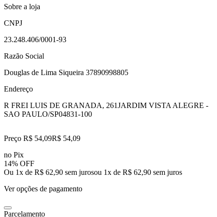
Sobre a loja
CNPJ
23.248.406/0001-93
Razão Social
Douglas de Lima Siqueira 37890998805
Endereço
R FREI LUIS DE GRANADA, 261
JARDIM VISTA ALEGRE -
SAO PAULO/SP
04831-100
Preço R$ 54,09
R$
54
,
09
no Pix
14% OFF
Ou 1x de R$ 62,90 sem juros
ou
1
x de
R$ 62,90
sem juros
Ver opções de pagamento
Parcelamento