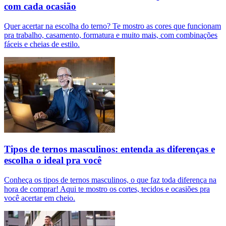
com cada ocasião
Quer acertar na escolha do terno? Te mostro as cores que funcionam
pra trabalho, casamento, formatura e muito mais, com combinações
fáceis e cheias de estilo.
Tipos de ternos masculinos: entenda as diferenças e
escolha o ideal pra você
Conheça os tipos de ternos masculinos, o que faz toda diferença na
hora de comprar! Aqui te mostro os cortes, tecidos e ocasiões pra
você acertar em cheio.