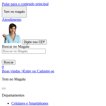
Pular para o conteudo principal
Tem no magalu
Atendimento
Digite seu CEP
Buscar no Magalu
Buscar
0
Boas vindas :)
Entre ou Cadastre-se
Tem no Magalu
Departamentos
Celulares e Smartphones