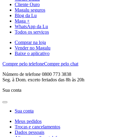
Cliente Ouro
Magalu seguros
Blog da Lu
Maga +
WhatsApp da Lu
Todos os serviços
Comprar na loja
Vender no Magalu
Baixe o aplicativo
Compre pelo telefone
Compre pelo chat
Número de telefone 0800 773 3838
Seg. à Dom. exceto feriados das 8h às 20h
Sua conta
Sua conta
Meus pedidos
Trocas e cancelamentos
Dados pessoais