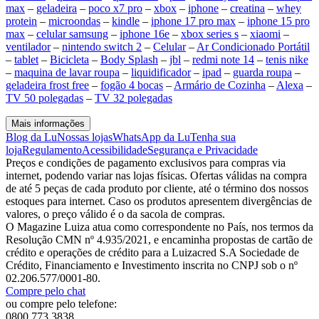
max
–
geladeira
–
poco x7 pro
–
xbox
–
iphone
–
creatina
–
whey
protein
–
microondas
–
kindle
–
iphone 17 pro max
–
iphone 15 pro
max
–
celular samsung
–
iphone 16e
–
xbox series s
–
xiaomi
–
ventilador
–
nintendo switch 2
–
Celular
–
Ar Condicionado Portátil
–
tablet
–
Bicicleta
–
Body Splash
–
jbl
–
redmi note 14
–
tenis nike
–
maquina de lavar roupa
–
liquidificador
–
ipad
–
guarda roupa
–
geladeira frost free
–
fogão 4 bocas
–
Armário de Cozinha
–
Alexa
–
TV 50 polegadas
–
TV 32 polegadas
Mais informações
Blog da Lu
Nossas lojas
WhatsApp da Lu
Tenha sua
loja
Regulamento
Acessibilidade
Segurança e Privacidade
Preços e condições de pagamento exclusivos para compras via
internet, podendo variar nas lojas físicas. Ofertas válidas na compra
de até 5 peças de cada produto por cliente, até o término dos nossos
estoques para internet. Caso os produtos apresentem divergências de
valores, o preço válido é o da sacola de compras.
O Magazine Luiza atua como correspondente no País, nos termos da
Resolução CMN nº 4.935/2021, e encaminha propostas de cartão de
crédito e operações de crédito para a Luizacred S.A Sociedade de
Crédito, Financiamento e Investimento inscrita no CNPJ sob o nº
02.206.577/0001-80.
Compre pelo chat
ou compre pelo telefone:
0800 773 3838