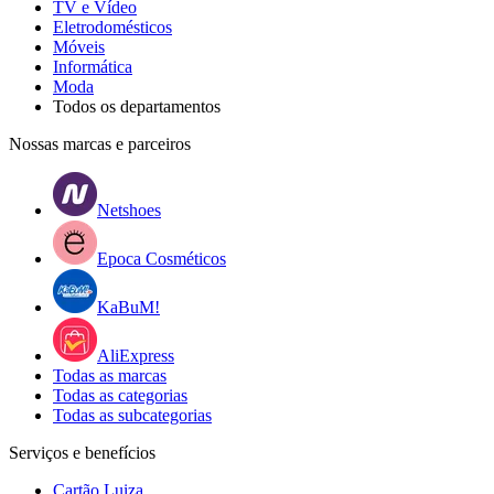
TV e Vídeo
Eletrodomésticos
Móveis
Informática
Moda
Todos os departamentos
Nossas marcas e parceiros
Netshoes
Epoca Cosméticos
KaBuM!
AliExpress
Todas as marcas
Todas as categorias
Todas as subcategorias
Serviços e benefícios
Cartão Luiza