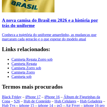
A nova camisa do Brasil em 2026 e a história por
trás do uniforme
Conheça a trajetória do uniforme amarelinho, as mudanças que
marcaram cada geração e o que esperar do modelo atual
Links relacionados:
Camiseta Regata Zorro sob
Camiseta Regata
Camiseta Zorro sob
Camiseta Zorro
Camiseta sob
Termos mais procurados
Black Friday
–
iPhone 17
–
iPhone 16
–
Álbum de Figurinhas da
Copa
–
S26
–
Hub de Conteúdo
–
Hub Celulares
–
Hub Geladeira
–
Hub Tvs
–
iphone 15
–
iphone 14
–
ps5
–
Air Fryer
–
iphone 16 pro