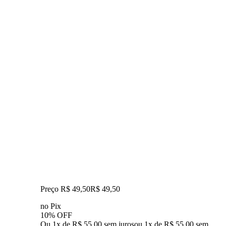
Preço R$ 49,50
R$
49
,
50
no Pix
10% OFF
Ou 1x de R$ 55,00 sem juros
ou
1
x de
R$ 55,00
sem