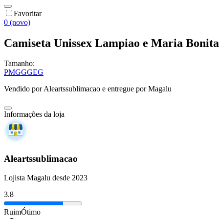
Favoritar
0 (novo)
Camiseta Unissex Lampiao e Maria Bonita 
Tamanho:
P
M
G
GG
EG
Vendido por
Aleartssublimacao
e entregue por
Magalu
Informações da loja
Aleartssublimacao
Lojista Magalu desde 2023
3.8
Ruim
Ótimo