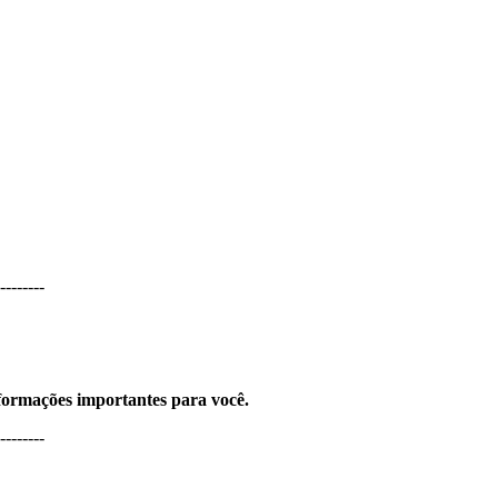
--------
nformações importantes para você.
--------