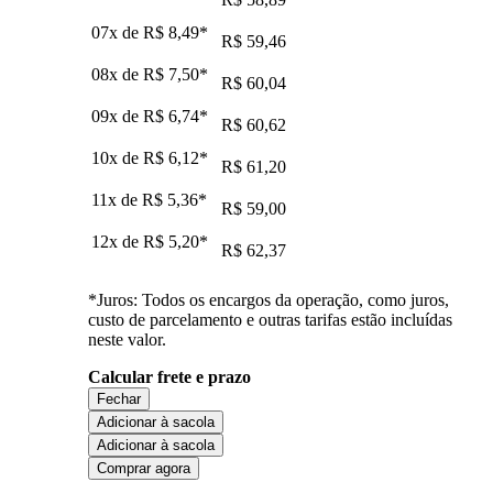
07x de
R$ 8,49
*
R$ 59,46
08x de
R$ 7,50
*
R$ 60,04
09x de
R$ 6,74
*
R$ 60,62
10x de
R$ 6,12
*
R$ 61,20
11x de
R$ 5,36
*
R$ 59,00
12x de
R$ 5,20
*
R$ 62,37
*Juros: Todos os encargos da operação, como juros,
custo de parcelamento e outras tarifas estão incluídas
neste valor.
Calcular frete e prazo
Fechar
Adicionar à sacola
Adicionar à sacola
Comprar agora