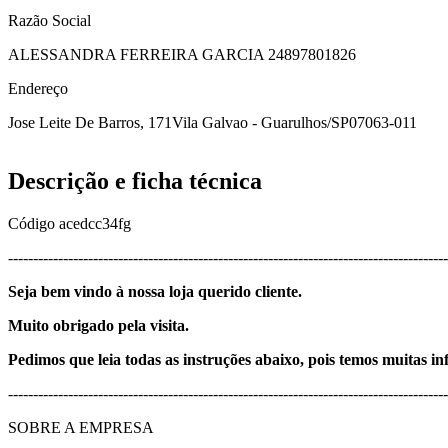
Razão Social
ALESSANDRA FERREIRA GARCIA 24897801826
Endereço
Jose Leite De Barros, 171
Vila Galvao - Guarulhos/SP
07063-011
Descrição e ficha técnica
Código
acedcc34fg
----------------------------------------------------------------------------------------
Seja bem vindo à nossa loja querido cliente.
Muito obrigado pela visita.
Pedimos que leia todas as instruções abaixo, pois temos muitas i
----------------------------------------------------------------------------------------
SOBRE A EMPRESA