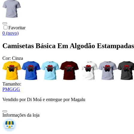
Favoritar
0 (novo)
Camisetas Básica Em Algodão Estampadas
Cor:
Cinza
Tamanho:
P
M
G
GG
Vendido por
Di Moá
e entregue por
Magalu
Informações da loja