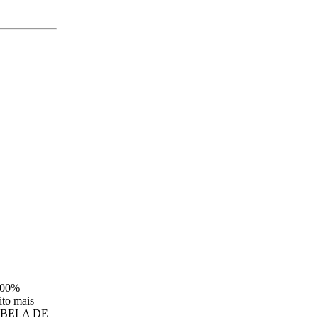
100%
ito mais
. TABELA DE