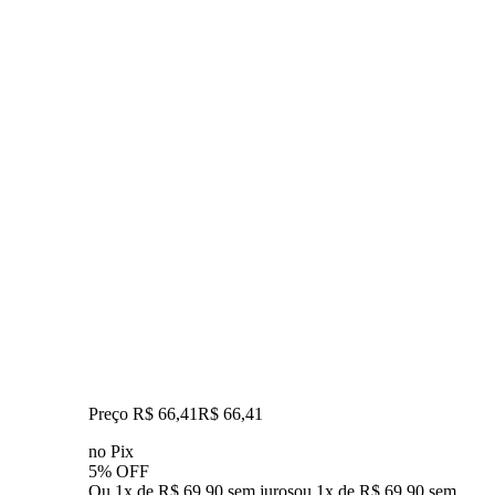
Preço R$ 66,41
R$
66
,
41
no Pix
5% OFF
Ou 1x de R$ 69,90 sem juros
ou
1
x de
R$ 69,90
sem