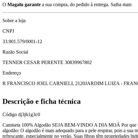
O
Magalu garante
a sua compra, do pedido à entrega.
Saiba mais
Sobre a loja
CNPJ
33.901.579/0001-12
Razão Social
TENNER CESAR PERENTE 30839967802
Endereço
R FRANCISCO JOEL CARNIELI, 2120
JARDIM LUIZA - FRAN
Descrição e ficha técnica
Código
dj3jh1g3c0
Camiseta 100% Algodão SEJA BEM-VINDO A DIA MOÁ Por que usar
algodão: O algodão é mais adequado para a pele respirar, pois a sua m
refrescante, especialmente no verão. Suas fibras têm propriedades hi