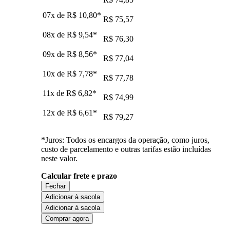
07x de
R$ 10,80
*
R$ 75,57
08x de
R$ 9,54
*
R$ 76,30
09x de
R$ 8,56
*
R$ 77,04
10x de
R$ 7,78
*
R$ 77,78
11x de
R$ 6,82
*
R$ 74,99
12x de
R$ 6,61
*
R$ 79,27
*Juros: Todos os encargos da operação, como juros,
custo de parcelamento e outras tarifas estão incluídas
neste valor.
Calcular frete e prazo
Fechar
Adicionar à sacola
Adicionar à sacola
Comprar agora