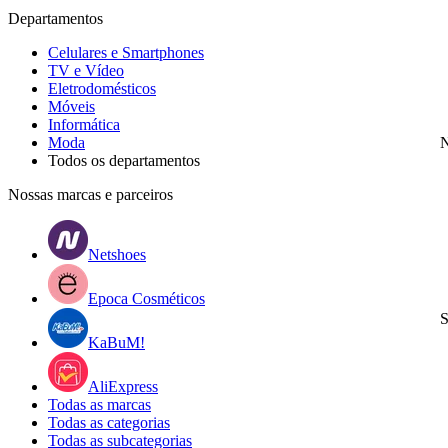
Departamentos
Celulares e Smartphones
TV e Vídeo
Eletrodomésticos
Móveis
Informática
Moda
N
Todos os departamentos
Nossas marcas e parceiros
Netshoes
Epoca Cosméticos
S
KaBuM!
AliExpress
Todas as marcas
Todas as categorias
Todas as subcategorias