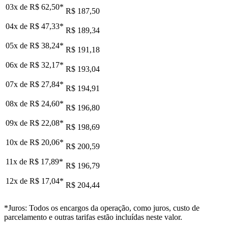
03x de
R$ 62,50
*
R$ 187,50
04x de
R$ 47,33
*
R$ 189,34
05x de
R$ 38,24
*
R$ 191,18
06x de
R$ 32,17
*
R$ 193,04
07x de
R$ 27,84
*
R$ 194,91
08x de
R$ 24,60
*
R$ 196,80
09x de
R$ 22,08
*
R$ 198,69
10x de
R$ 20,06
*
R$ 200,59
11x de
R$ 17,89
*
R$ 196,79
12x de
R$ 17,04
*
R$ 204,44
*Juros: Todos os encargos da operação, como juros, custo de
parcelamento e outras tarifas estão incluídas neste valor.