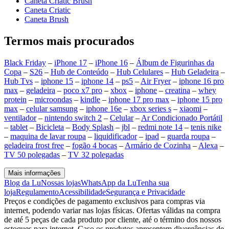
Caneta Criatic Brush
Caneta Criatic
Caneta Brush
Termos mais procurados
Black Friday
–
iPhone 17
–
iPhone 16
–
Álbum de Figurinhas da
Copa
–
S26
–
Hub de Conteúdo
–
Hub Celulares
–
Hub Geladeira
–
Hub Tvs
–
iphone 15
–
iphone 14
–
ps5
–
Air Fryer
–
iphone 16 pro
max
–
geladeira
–
poco x7 pro
–
xbox
–
iphone
–
creatina
–
whey
protein
–
microondas
–
kindle
–
iphone 17 pro max
–
iphone 15 pro
max
–
celular samsung
–
iphone 16e
–
xbox series s
–
xiaomi
–
ventilador
–
nintendo switch 2
–
Celular
–
Ar Condicionado Portátil
–
tablet
–
Bicicleta
–
Body Splash
–
jbl
–
redmi note 14
–
tenis nike
–
maquina de lavar roupa
–
liquidificador
–
ipad
–
guarda roupa
–
geladeira frost free
–
fogão 4 bocas
–
Armário de Cozinha
–
Alexa
–
TV 50 polegadas
–
TV 32 polegadas
Mais informações
Blog da Lu
Nossas lojas
WhatsApp da Lu
Tenha sua
loja
Regulamento
Acessibilidade
Segurança e Privacidade
Preços e condições de pagamento exclusivos para compras via
internet, podendo variar nas lojas físicas. Ofertas válidas na compra
de até 5 peças de cada produto por cliente, até o término dos nossos
estoques para internet. Caso os produtos apresentem divergências de