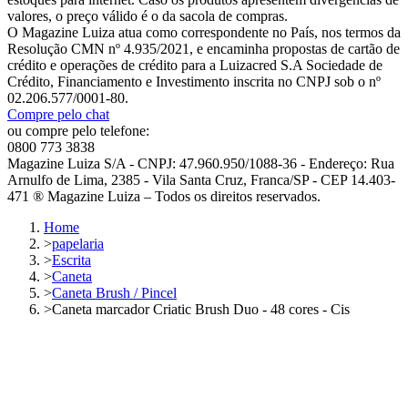
valores, o preço válido é o da sacola de compras.
O Magazine Luiza atua como correspondente no País, nos termos da
Resolução CMN nº 4.935/2021, e encaminha propostas de cartão de
crédito e operações de crédito para a Luizacred S.A Sociedade de
Crédito, Financiamento e Investimento inscrita no CNPJ sob o nº
02.206.577/0001-80.
Compre pelo chat
ou compre pelo telefone:
0800 773 3838
Magazine Luiza S/A - CNPJ: 47.960.950/1088-36 - Endereço: Rua
Arnulfo de Lima, 2385 - Vila Santa Cruz, Franca/SP - CEP 14.403-
471 ® Magazine Luiza – Todos os direitos reservados.
Home
>
papelaria
>
Escrita
>
Caneta
>
Caneta Brush / Pincel
>
Caneta marcador Criatic Brush Duo - 48 cores - Cis