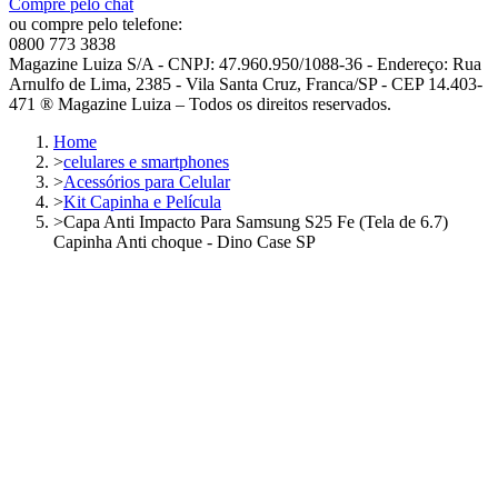
Compre pelo chat
ou compre pelo telefone:
0800 773 3838
Magazine Luiza S/A - CNPJ: 47.960.950/1088-36 - Endereço: Rua
Arnulfo de Lima, 2385 - Vila Santa Cruz, Franca/SP - CEP 14.403-
471 ® Magazine Luiza – Todos os direitos reservados.
Home
>
celulares e smartphones
>
Acessórios para Celular
>
Kit Capinha e Película
>
Capa Anti Impacto Para Samsung S25 Fe (Tela de 6.7)
Capinha Anti choque - Dino Case SP