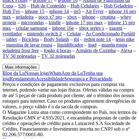
Black Friday
–
iPhone 17
–
iPhone 16
–
Álbum de Figurinhas da
Copa
–
S26
–
Hub de Conteúdo
–
Hub Celulares
–
Hub Geladeira
–
Hub Tvs
–
iphone 15
–
iphone 14
–
ps5
–
Air Fryer
–
iphone 16 pro
max
–
geladeira
–
poco x7 pro
–
xbox
–
iphone
–
creatina
–
whey
protein
–
microondas
–
kindle
–
iphone 17 pro max
–
iphone 15 pro
max
–
celular samsung
–
iphone 16e
–
xbox series s
–
xiaomi
–
ventilador
–
nintendo switch 2
–
Celular
–
Ar Condicionado Portátil
–
tablet
–
Bicicleta
–
Body Splash
–
jbl
–
redmi note 14
–
tenis nike
–
maquina de lavar roupa
–
liquidificador
–
ipad
–
guarda roupa
–
geladeira frost free
–
fogão 4 bocas
–
Armário de Cozinha
–
Alexa
–
TV 50 polegadas
–
TV 32 polegadas
Mais informações
Blog da Lu
Nossas lojas
WhatsApp da Lu
Tenha sua
loja
Regulamento
Acessibilidade
Segurança e Privacidade
Preços e condições de pagamento exclusivos para compras via
internet, podendo variar nas lojas físicas. Ofertas válidas na compra
de até 5 peças de cada produto por cliente, até o término dos nossos
estoques para internet. Caso os produtos apresentem divergências de
valores, o preço válido é o da sacola de compras.
O Magazine Luiza atua como correspondente no País, nos termos da
Resolução CMN nº 4.935/2021, e encaminha propostas de cartão de
crédito e operações de crédito para a Luizacred S.A Sociedade de
Crédito, Financiamento e Investimento inscrita no CNPJ sob o nº
02.206.577/0001-80.