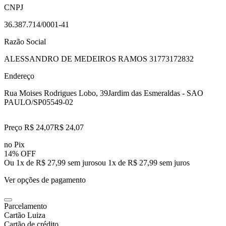
CNPJ
36.387.714/0001-41
Razão Social
ALESSANDRO DE MEDEIROS RAMOS 31773172832
Endereço
Rua Moises Rodrigues Lobo, 39
Jardim das Esmeraldas - SAO
PAULO/SP
05549-02
Preço R$ 24,07
R$
24
,
07
no Pix
14% OFF
Ou 1x de R$ 27,99 sem juros
ou
1
x de
R$ 27,99
sem juros
Ver opções de pagamento
Parcelamento
Cartão Luiza
Cartão de crédito