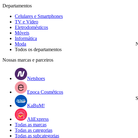
Departamentos
Celulares e Smartphones
TV e Vídeo
Eletrodomésticos
Móveis
Informática
Moda
N
Todos os departamentos
Nossas marcas e parceiros
Netshoes
Epoca Cosméticos
S
KaBuM!
AliExpress
Todas as marcas
Todas as categorias
Todas as subcategorias