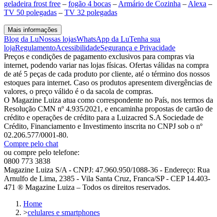
geladeira frost free
–
fogão 4 bocas
–
Armário de Cozinha
–
Alexa
–
TV 50 polegadas
–
TV 32 polegadas
Mais informações
Blog da Lu
Nossas lojas
WhatsApp da Lu
Tenha sua
loja
Regulamento
Acessibilidade
Segurança e Privacidade
Preços e condições de pagamento exclusivos para compras via
internet, podendo variar nas lojas físicas. Ofertas válidas na compra
de até 5 peças de cada produto por cliente, até o término dos nossos
estoques para internet. Caso os produtos apresentem divergências de
valores, o preço válido é o da sacola de compras.
O Magazine Luiza atua como correspondente no País, nos termos da
Resolução CMN nº 4.935/2021, e encaminha propostas de cartão de
crédito e operações de crédito para a Luizacred S.A Sociedade de
Crédito, Financiamento e Investimento inscrita no CNPJ sob o nº
02.206.577/0001-80.
Compre pelo chat
ou compre pelo telefone:
0800 773 3838
Magazine Luiza S/A - CNPJ: 47.960.950/1088-36 - Endereço: Rua
Arnulfo de Lima, 2385 - Vila Santa Cruz, Franca/SP - CEP 14.403-
471 ® Magazine Luiza – Todos os direitos reservados.
Home
>
celulares e smartphones