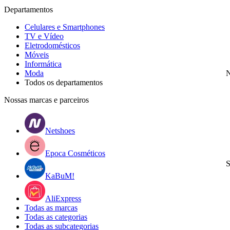
Departamentos
Celulares e Smartphones
TV e Vídeo
Eletrodomésticos
Móveis
Informática
Moda
N
Todos os departamentos
Nossas marcas e parceiros
Netshoes
Epoca Cosméticos
S
KaBuM!
AliExpress
Todas as marcas
Todas as categorias
Todas as subcategorias