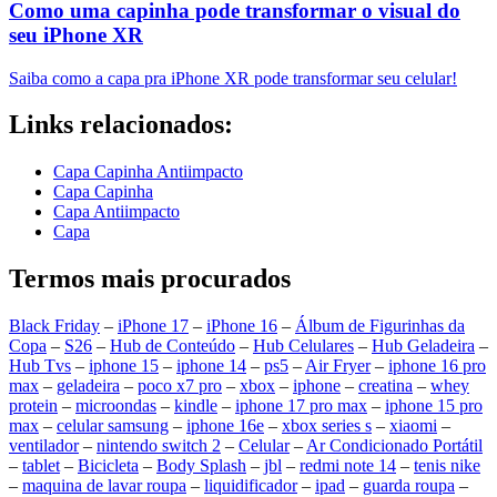
Como uma capinha pode transformar o visual do
seu iPhone XR
Saiba como a capa pra iPhone XR pode transformar seu celular!
Links relacionados:
Capa Capinha Antiimpacto
Capa Capinha
Capa Antiimpacto
Capa
Termos mais procurados
Black Friday
–
iPhone 17
–
iPhone 16
–
Álbum de Figurinhas da
Copa
–
S26
–
Hub de Conteúdo
–
Hub Celulares
–
Hub Geladeira
–
Hub Tvs
–
iphone 15
–
iphone 14
–
ps5
–
Air Fryer
–
iphone 16 pro
max
–
geladeira
–
poco x7 pro
–
xbox
–
iphone
–
creatina
–
whey
protein
–
microondas
–
kindle
–
iphone 17 pro max
–
iphone 15 pro
max
–
celular samsung
–
iphone 16e
–
xbox series s
–
xiaomi
–
ventilador
–
nintendo switch 2
–
Celular
–
Ar Condicionado Portátil
–
tablet
–
Bicicleta
–
Body Splash
–
jbl
–
redmi note 14
–
tenis nike
–
maquina de lavar roupa
–
liquidificador
–
ipad
–
guarda roupa
–