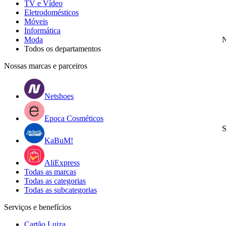
TV e Vídeo
Eletrodomésticos
Móveis
Informática
Moda
N
Todos os departamentos
Nossas marcas e parceiros
Netshoes
Epoca Cosméticos
S
KaBuM!
AliExpress
Todas as marcas
Todas as categorias
Todas as subcategorias
Serviços e benefícios
Cartão Luiza