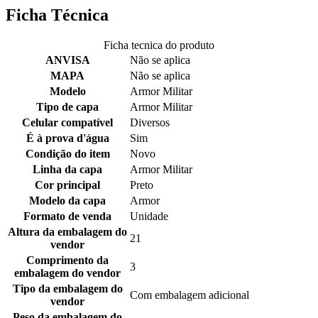
Ficha Técnica
Ficha tecnica do produto
ANVISA
Não se aplica
MAPA
Não se aplica
Modelo
Armor Militar
Tipo de capa
Armor Militar
Celular compatível
Diversos
É à prova d'água
Sim
Condição do item
Novo
Linha da capa
Armor Militar
Cor principal
Preto
Modelo da capa
Armor
Formato de venda
Unidade
Altura da embalagem do
21
vendor
Comprimento da
3
embalagem do vendor
Tipo da embalagem do
Com embalagem adicional
vendor
Peso da embalagem do