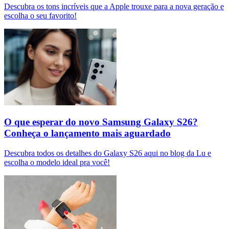
Descubra os tons incríveis que a Apple trouxe para a nova geração e
escolha o seu favorito!
O que esperar do novo Samsung Galaxy S26?
Conheça o lançamento mais aguardado
Descubra todos os detalhes do Galaxy S26 aqui no blog da Lu e
escolha o modelo ideal pra você!