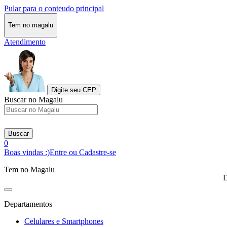
Pular para o conteudo principal
Tem no magalu
Atendimento
Digite seu CEP
Buscar no Magalu
Buscar
0
Boas vindas :)
Entre ou Cadastre-se
Tem no Magalu
D
Departamentos
Celulares e Smartphones