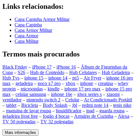
Links relacionados:
Capa Capinha Armor Militar
Capa Capinha
Capa Armor Militar
Capa Armor
Capa Militar
Termos mais procurados
Black Friday
–
iPhone 17
–
iPhone 16
–
Álbum de Figurinhas da
Copa
–
S26
–
Hub de Conteúdo
–
Hub Celulares
–
Hub Geladeira
–
Hub Tvs
–
iphone 15
–
iphone 14
–
ps5
–
Air Fryer
–
iphone 16 pro
max
–
geladeira
–
poco x7 pro
–
xbox
–
iphone
–
creatina
–
whey
protein
–
microondas
–
kindle
–
iphone 17 pro max
–
iphone 15 pro
max
–
celular samsung
–
iphone 16e
–
xbox series s
–
xiaomi
–
ventilador
–
nintendo switch 2
–
Celular
–
Ar Condicionado Portátil
–
tablet
–
Bicicleta
–
Body Splash
–
jbl
–
redmi note 14
–
tenis nike
–
maquina de lavar roupa
–
liquidificador
–
ipad
–
guarda roupa
–
geladeira frost free
–
fogão 4 bocas
–
Armário de Cozinha
–
Alexa
–
TV 50 polegadas
–
TV 32 polegadas
Mais informações