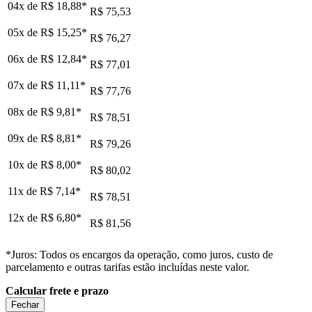
04x de
R$ 18,88
*
R$ 75,53
05x de
R$ 15,25
*
R$ 76,27
06x de
R$ 12,84
*
R$ 77,01
07x de
R$ 11,11
*
R$ 77,76
08x de
R$ 9,81
*
R$ 78,51
09x de
R$ 8,81
*
R$ 79,26
10x de
R$ 8,00
*
R$ 80,02
11x de
R$ 7,14
*
R$ 78,51
12x de
R$ 6,80
*
R$ 81,56
*Juros: Todos os encargos da operação, como juros, custo de
parcelamento e outras tarifas estão incluídas neste valor.
Calcular frete e prazo
Fechar