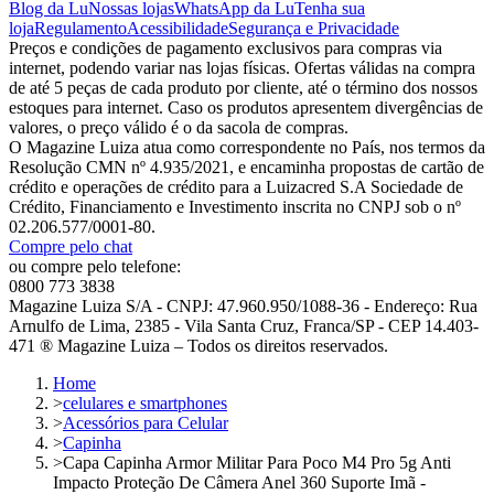
Blog da Lu
Nossas lojas
WhatsApp da Lu
Tenha sua
loja
Regulamento
Acessibilidade
Segurança e Privacidade
Preços e condições de pagamento exclusivos para compras via
internet, podendo variar nas lojas físicas. Ofertas válidas na compra
de até 5 peças de cada produto por cliente, até o término dos nossos
estoques para internet. Caso os produtos apresentem divergências de
valores, o preço válido é o da sacola de compras.
O Magazine Luiza atua como correspondente no País, nos termos da
Resolução CMN nº 4.935/2021, e encaminha propostas de cartão de
crédito e operações de crédito para a Luizacred S.A Sociedade de
Crédito, Financiamento e Investimento inscrita no CNPJ sob o nº
02.206.577/0001-80.
Compre pelo chat
ou compre pelo telefone:
0800 773 3838
Magazine Luiza S/A - CNPJ: 47.960.950/1088-36 - Endereço: Rua
Arnulfo de Lima, 2385 - Vila Santa Cruz, Franca/SP - CEP 14.403-
471 ® Magazine Luiza – Todos os direitos reservados.
Home
>
celulares e smartphones
>
Acessórios para Celular
>
Capinha
>
Capa Capinha Armor Militar Para Poco M4 Pro 5g Anti
Impacto Proteção De Câmera Anel 360 Suporte Imã -