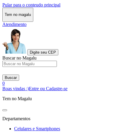
Pular para o conteudo principal
Tem no magalu
Atendimento
Digite seu CEP
Buscar no Magalu
Buscar
0
Boas vindas :)
Entre ou Cadastre-se
Tem no Magalu
Departamentos
Celulares e Smartphones