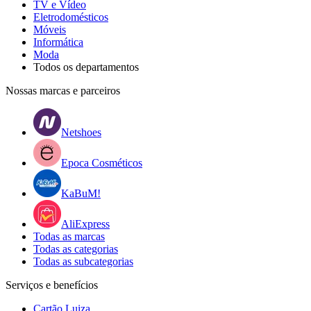
TV e Vídeo
Eletrodomésticos
Móveis
Informática
Moda
Todos os departamentos
Nossas marcas e parceiros
Netshoes
Epoca Cosméticos
KaBuM!
AliExpress
Todas as marcas
Todas as categorias
Todas as subcategorias
Serviços e benefícios
Cartão Luiza