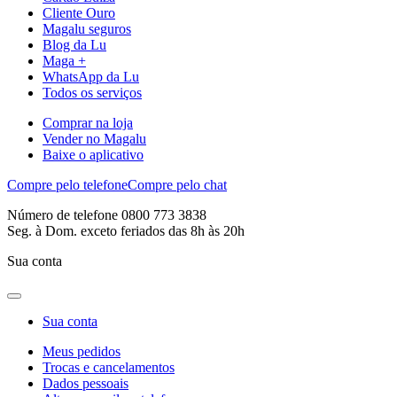
Cliente Ouro
Magalu seguros
Blog da Lu
Maga +
WhatsApp da Lu
Todos os serviços
Comprar na loja
Vender no Magalu
Baixe o aplicativo
Compre pelo telefone
Compre pelo chat
Número de telefone 0800 773 3838
Seg. à Dom. exceto feriados das 8h às 20h
Sua conta
Sua conta
Meus pedidos
Trocas e cancelamentos
Dados pessoais